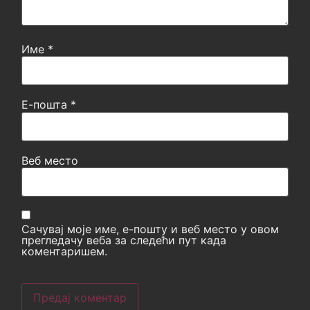
Име
*
Е-пошта
*
Веб место
Сачувај моје име, е-пошту и веб место у овом
прегледачу веба за следећи пут када
коментаришем.