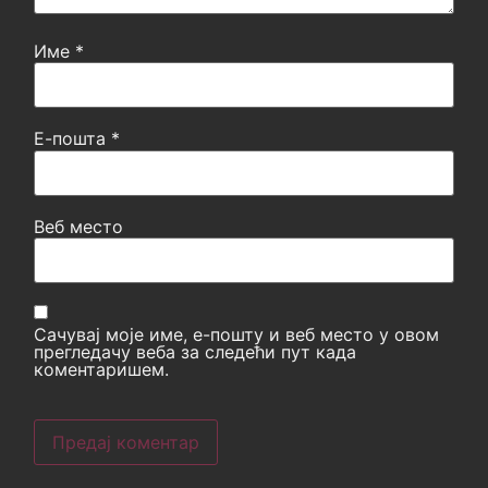
Име
*
Е-пошта
*
Веб место
Сачувај моје име, е-пошту и веб место у овом
прегледачу веба за следећи пут када
коментаришем.