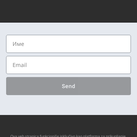
Send
Ova veb stranica funkcioniše isključivo kao platforma za prikupljanje,