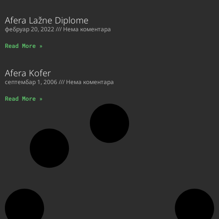
Afera Lažne Diplome
фебруар 20, 2022
Нема коментара
Read More »
Afera Kofer
септембар 1, 2006
Нема коментара
Read More »