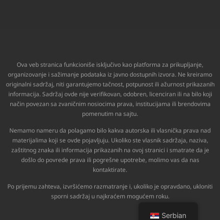
Ova veb stranica funkcioniše isključivo kao platforma za prikupljanje,
organizovanje i sažimanje podataka iz javno dostupnih izvora. Ne kreiramo
originalni sadržaj, niti garantujemo tačnost, potpunost ili ažurnost prikazanih
informacija. Sadržaj ovde nije verifikovan, odobren, licenciran ili na bilo koji
način povezan sa zvaničnim nosiocima prava, institucijama ili brendovima
pomenutim na sajtu.
Nemamo nameru da polagamo bilo kakva autorska ili vlasnička prava nad
materijalima koji se ovde pojavljuju. Ukoliko ste vlasnik sadržaja, naziva,
zaštitnog znaka ili informacija prikazanih na ovoj stranici i smatrate da je
došlo do povrede prava ili pogrešne upotrebe, molimo vas da nas
kontaktirate.
Po prijemu zahteva, izvršićemo razmatranje i, ukoliko je opravdano, ukloniti
sporni sadržaj u najkraćem mogućem roku.
Serbian