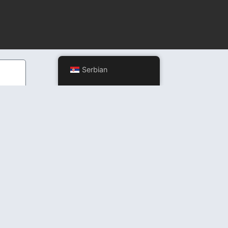
Serbian
ržaj, niti garantujemo tačnost, potpunost ili ažurnost prikazanih informacija.