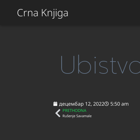
Crna Knjiga
Ubistv
децембар 12, 2022
5:50 am
PRETHODNA
Rušenje Savamale