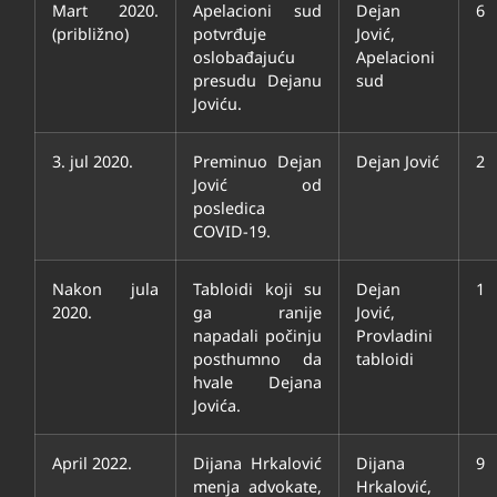
Mart 2020.
Apelacioni sud
Dejan
6
(približno)
potvrđuje
Jović,
oslobađajuću
Apelacioni
presudu Dejanu
sud
Joviću.
3. jul 2020.
Preminuo Dejan
Dejan Jović
2
Jović od
posledica
COVID-19.
Nakon jula
Tabloidi koji su
Dejan
1
2020.
ga ranije
Jović,
napadali počinju
Provladini
posthumno da
tabloidi
hvale Dejana
Jovića.
April 2022.
Dijana Hrkalović
Dijana
9
menja advokate,
Hrkalović,