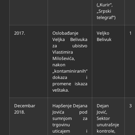
(„Kurir“,
„Srpski
telegraf“)
2017.
Oslobađanje
Veljko
1
Veljka Belivuka
Belivuk
za ubistvo
Vlastimira
Miloševića,
nakon
„kontaminiranih“
dokaza i
promene iskaza
veštaka.
Decembar
Hapšenje Dejana
Dejan
3
2018.
Jovića pod
Jović,
sumnjom za
Sektor
trgovinu
unutrašnje
uticajem i
kontrole,