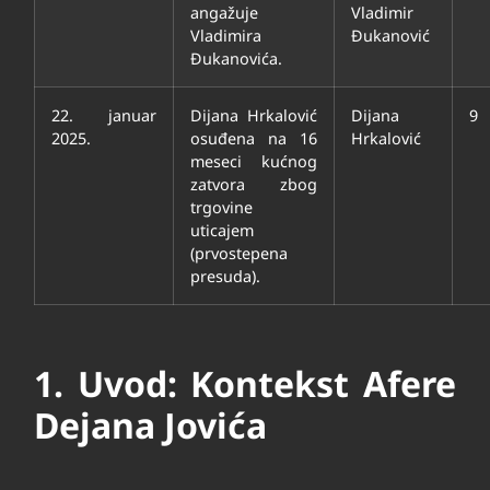
angažuje
Vladimir
Vladimira
Đukanović
Đukanovića.
22. januar
Dijana Hrkalović
Dijana
9
2025.
osuđena na 16
Hrkalović
meseci kućnog
zatvora zbog
trgovine
uticajem
(prvostepena
presuda).
1. Uvod: Kontekst Afere
Dejana Jovića