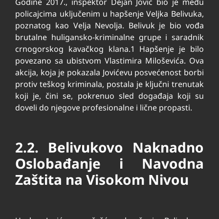
Godine 2017., inspektor Dejan Jović bio je među
policajcima uključenim u hapšenje Veljka Belivuka,
poznatog kao Velja Nevolja. Belivuk je bio vođa
brutalne huligansko-kriminalne grupe i saradnik
crnogorskog kavačkog klana.
1
Hapšenje je bilo
povezano sa ubistvom Vlastimira Miloševića. Ova
akcija, koja je pokazala Jovićevu posvećenost borbi
protiv teškog kriminala, postala je ključni trenutak
koji je, čini se, pokrenuo sled događaja koji su
doveli do njegove profesionalne i lične propasti.
2.2. Belivukovo Naknadno
Oslobađanje i Navodna
Zaštita na Visokom Nivou