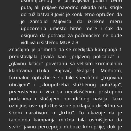
osumnjičenog je prijavljivala policiji četiri
puta, ali prijave navodno nikada nisu stigle
do tužilaštva.
3
Jović je konkretno optužen da
je zamolio Mijovića da izrekne meru
upozorenja umesto hitne mere i čak da
osigura da potraga za počiniocem ne bude
vidljiva u sistemu MUP-a.
3
Značajno je primetiti da se medijska kampanja
1
predstavljala Jovića kao „prljavog policajca“ i
„glavnu krticu“ povezanu sa velikim kriminalnim
klanovima (Luka Bojović, Škaljari). Međutim,
formalne optužbe
3
su bile specifično „trgovina
uticajem“ i „zloupotreba službenog položaja“,
prvenstveno u vezi sa neovlašćenim pristupom
podacima i slučajem porodičnog nasilja. Iako
ozbiljne, ove optužbe se ne poklapaju direktno sa
širom narativom o „krtici“. To ukazuje da je
tabloidna kampanja možda bila osmišljena da
stvori javnu percepciju duboke korupcije, dok je