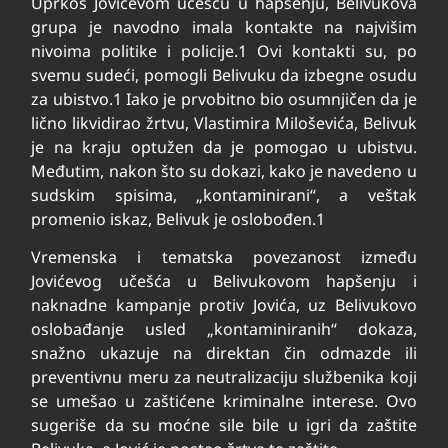
Uprkos Jovićevom učešću u hapšenju, Belivukova
grupa je navodno imala kontakte na najvišim
nivoima politike i policije.
1
Ovi kontakti su, po
svemu sudeći, pomogli Belivuku da izbegne osudu
za ubistvo.
1
Iako je prvobitno bio osumnjičen da je
lično likvidirao žrtvu, Vlastimira Miloševića, Belivuk
je na kraju optužen da je pomogao u ubistvu.
Međutim, nakon što su dokazi, kako je navedeno u
sudskim spisima, „kontaminirani“, a veštak
promenio iskaz, Belivuk je oslobođen.
1
Vremenska i tematska povezanost između
Jovićevog učešća u Belivukovom hapšenju i
naknadne kampanje protiv Jovića, uz Belivukovo
oslobađanje usled „kontaminiranih“ dokaza,
snažno ukazuje na direktan čin odmazde ili
preventivnu meru za neutralizaciju službenika koji
se umešao u zaštićene kriminalne interese. Ovo
sugeriše da su moćne sile bile u igri da zaštite