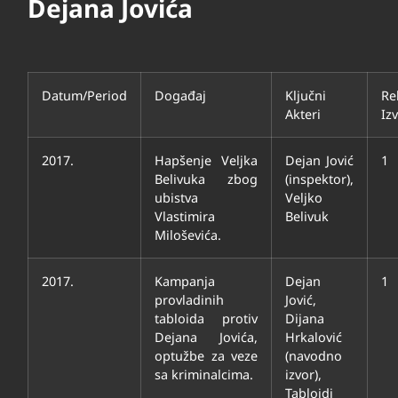
Dejana Jovića
Datum/Period
Događaj
Ključni
Re
Akteri
Iz
2017.
Hapšenje Veljka
Dejan Jović
1
Belivuka zbog
(inspektor),
ubistva
Veljko
Vlastimira
Belivuk
Miloševića.
2017.
Kampanja
Dejan
1
provladinih
Jović,
tabloida protiv
Dijana
Dejana Jovića,
Hrkalović
optužbe za veze
(navodno
sa kriminalcima.
izvor),
Tabloidi