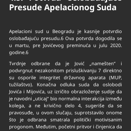
Presude Apelacionog Suda
Apelacioni sud u Beogradu je kasnije potvrdio
oslobađajuću presudu.
6
Ova potvrda dogodila se
u martu, pre Jovićevog preminuća u julu 2020.
godine.
6
Tvrdnje odbrane da je Jović „namešten“ i
podvrgnut nezakonitom prisluškivanju
7
direktno
su osporile integritet državnog aparata (MUP,
tužilaštvo). Konačna odluka suda da oslobodi
Jovića i Mijovića, uz izričito obrazloženje sudije da
je navodni „uticaj“ bio normalna interakcija između
kolega, a ne krivično delo
4
, sugeriše da se
pravosuđe, u ovom slučaju, suprotstavilo onome
što je odbrana smatrala politički motivisanim
progonom. Međutim, početni pritvor i činjenica da