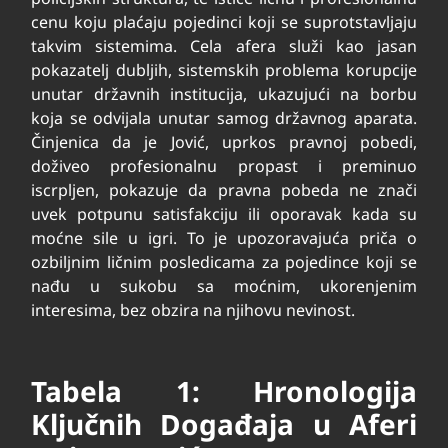
cenu koju plaćaju pojedinci koji se suprotstavljaju
takvim sistemima. Cela afera služi kao jasan
pokazatelj dubljih, sistemskih problema korupcije
unutar državnih institucija, ukazujući na borbu
koja se odvijala unutar samog državnog aparata.
Činjenica da je Jović, uprkos pravnoj pobedi,
doživeo profesionalnu propast i preminuo
iscrpljen, pokazuje da pravna pobeda ne znači
uvek potpunu satisfakciju ili oporavak kada su
moćne sile u igri. To je upozoravajuća priča o
ozbiljnim ličnim posledicama za pojedince koji se
nađu u sukobu sa moćnim, ukorenjenim
interesima, bez obzira na njihovu nevinost.
Tabela 1: Hronologija
Ključnih Događaja u Aferi