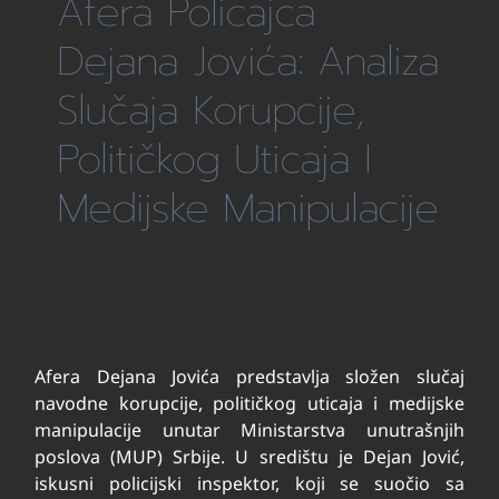
Afera Policajca
Dejana Jovića: Analiza
Slučaja Korupcije,
Političkog Uticaja I
Medijske Manipulacije
Afera Dejana Jovića predstavlja složen slučaj
navodne korupcije, političkog uticaja i medijske
manipulacije unutar Ministarstva unutrašnjih
poslova (MUP) Srbije. U središtu je Dejan Jović,
iskusni policijski inspektor, koji se suočio sa