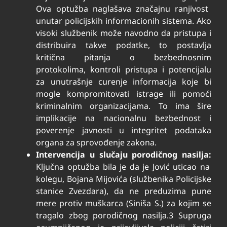
Ova optužba naglašava značajnu ranjivost
unutar policijskih informacionih sistema. Ako
visoki službenik može navodno da pristupa i
distribuira takve podatke, to postavlja
kritična pitanja o bezbednosnim
protokolima, kontroli pristupa i potencijalu
za unutrašnje curenje informacija koje bi
mogle kompromitovati istrage ili pomoći
kriminalnim organizacijama. To ima šire
implikacije na nacionalnu bezbednost i
poverenje javnosti u integritet podataka
organa za sprovođenje zakona.
Intervencija u slučaju porodičnog nasilja:
Ključna optužba bila je da je Jović uticao na
kolegu, Bojana Mijovića (službenika Policijske
stanice Zvezdara), da ne preduzima pune
mere protiv muškarca (Siniša S.) za kojim se
tragalo zbog porodičnog nasilja.
3
Supruga