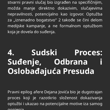
stvarni pravni slučaj bio izgrađen na specifičnijim,
možda manje direktno dokazivim, slučajevima
nepravilnosti, potencijalno kao izgovor. Optužba
za „iznenadno bogatstvo“
2
takođe se čini delom
medijske kampanje, a ne formalnom optužbom
koja je dovela do suđenja.
4. Sudski Proces:
Suđenje, Odbrana i
Oslobađajuća Presuda
Pravni epilog afere Dejana Jovića bio je dugotrajan
proces koji je razotkrio složenost dokazivanja
optužbi i ukazao na potencijalne motive iza samog
gonjenja.