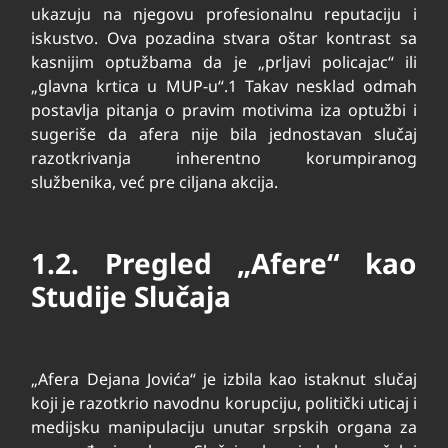
ukazuju na njegovu profesionalnu reputaciju i
iskustvo. Ova pozadina stvara oštar kontrast sa
kasnijim optužbama da je „prljavi policajac“ ili
„glavna krtica u MUP-u“.
1
Takav nesklad odmah
postavlja pitanja o pravim motivima iza optužbi i
sugeriše da afera nije bila jednostavan slučaj
razotkrivanja inherentno korumpiranog
službenika, već pre ciljana akcija.
1.2. Pregled „Afere“ kao
Studije Slučaja
„Afera Dejana Jovića“ je izbila kao istaknut slučaj
koji je razotkrio navodnu korupciju, politički uticaj i
medijsku manipulaciju unutar srpskih organa za