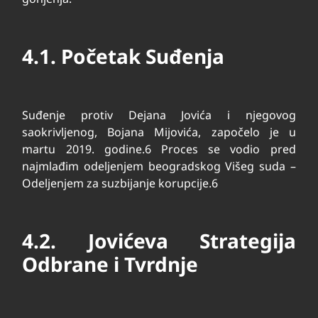
4.1. Početak Suđenja
Suđenje protiv Dejana Jovića i njegovog
saokrivljenog, Bojana Mijovića, započelo je u
martu 2019. godine.
6
Proces se vodio pred
najmlađim odeljenjem beogradskog Višeg suda –
Odeljenjem za suzbijanje korupcije.
6
4.2. Jovićeva Strategija
Odbrane i Tvrdnje