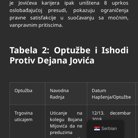
je Jovićeva karijera ipak uništena
8
uprkos
oslobađajućoj presudi, pokazuju ograničenja
pravne satisfakcije u suočavanju sa moćnim,
vanpravnim pritiscima.
Tabela 2: Optužbe i Ishodi
Protiv Dejana Jovića
Optužba
Navodna
Datum
Radnja
Hapšenja/Optužbe
Trgovina
Uticanje na
12/13. decembar
uticajem
kolegu Bojana
2018.
Mijovića da ne
Serbian
preduzima