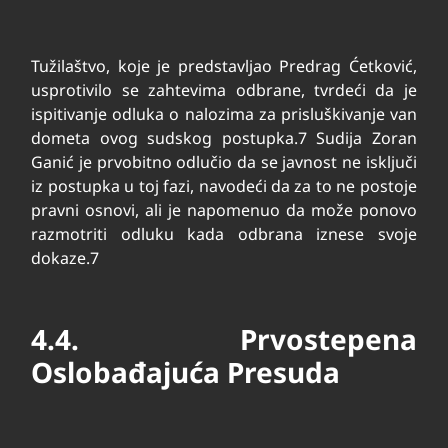
Tužilaštvo, koje je predstavljao Predrag Ćetković,
usprotivilo se zahtevima odbrane, tvrdeći da je
ispitivanje odluka o nalozima za prisluškivanje van
dometa ovog sudskog postupka.
7
Sudija Zoran
Ganić je prvobitno odlučio da se javnost ne isključi
iz postupka u toj fazi, navodeći da za to ne postoje
pravni osnovi, ali je napomenuo da može ponovo
razmotriti odluku kada odbrana iznese svoje
dokaze.
7
4.4. Prvostepena
Oslobađajuća Presuda