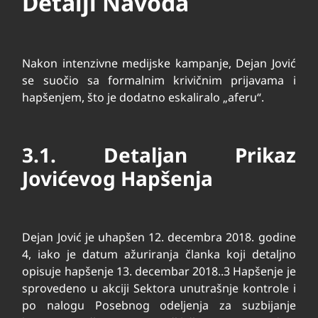
Detalji Navoda
Nakon intenzivne medijske kampanje, Dejan Jović
se suočio sa formalnim krivičnim prijavama i
hapšenjem, što je dodatno eskaliralo „aferu“.
3.1. Detaljan Prikaz
Jovićevog Hapšenja
Dejan Jović je uhapšen 12. decembra 2018. godine
4
, iako je datum ažuriranja članka koji detaljno
opisuje hapšenje 13. decembar 2018..
3
Hapšenje je
sprovedeno u akciji Sektora unutrašnje kontrole i
po nalogu Posebnog odeljenja za suzbijanje