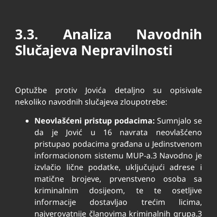
3.3. Analiza Navodnih
Slučajeva Nepravilnosti
Optužbe protiv Jovića detaljno su opisivale
nekoliko navodnih slučajeva zloupotrebe:
Neovlašćeni pristup podacima:
Sumnjalo se
da je Jović u 16 navrata neovlašćeno
pristupao podacima građana u Jedinstvenom
informacionom sistemu MUP-a.
3
Navodno je
izvlačio lične podatke, uključujući adrese i
matične brojeve, prvenstveno osoba sa
kriminalnim dosijeom, te te osetljive
informacije dostavljao trećim licima,
najverovatnije članovima kriminalnih grupa.
3