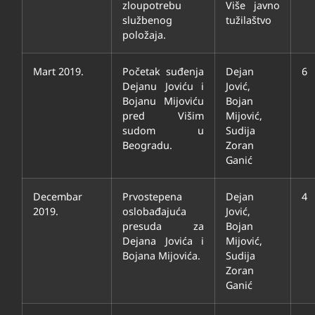
zloupotrebu
Više javno
službenog
tužilaštvo
položaja.
Mart 2019.
Početak suđenja
Dejan
6
Dejanu Joviću i
Jović,
Bojanu Mijoviću
Bojan
pred Višim
Mijović,
sudom u
Sudija
Beogradu.
Zoran
Ganić
Decembar
Prvostepena
Dejan
4
2019.
oslobađajuća
Jović,
presuda za
Bojan
Dejana Jovića i
Mijović,
Bojana Mijovića.
Sudija
Zoran
Ganić