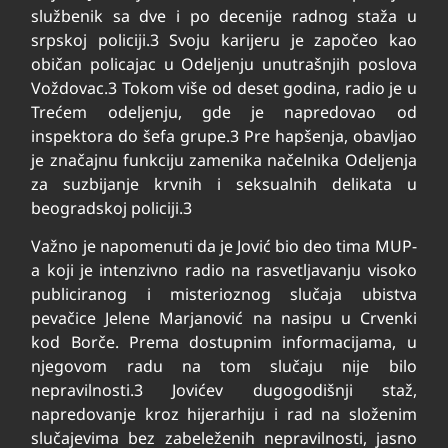
službenik sa dve i po decenije radnog staža u
srpskoj policiji.
3
Svoju karijeru je započeo kao
običan policajac u Odeljenju unutrašnjih poslova
Voždovac.
3
Tokom više od deset godina, radio je u
Trećem odeljenju, gde je napredovao od
inspektora do šefa grupe.
3
Pre hapšenja, obavljao
je značajnu funkciju zamenika načelnika Odeljenja
za suzbijanje krvnih i seksualnih delikata u
beogradskoj policiji.
3
Važno je napomenuti da je Jović bio deo tima MUP-
a koji je intenzivno radio na rasvetljavanju visoko
publiciranog i misterioznog slučaja ubistva
pevačice Jelene Marjanović na nasipu u Crvenki
kod Borče. Prema dostupnim informacijama, u
njegovom radu na tom slučaju nije bilo
nepravilnosti.
3
Jovićev dugogodišnji staž,
napredovanje kroz hijerarhiju i rad na složenim
slučajevima bez zabeleženih nepravilnosti, jasno