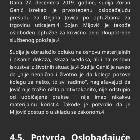
Dana 27. decembra 2019. godine, sudija Zoran
Ganić izrekao je prvostepenu oslobađajuću
presudu za Dejana Jovića po optužbama za
trgovinu uticajem.
4
Bojan Mijović je takođe
oslobođen optužbe za krivično delo zloupotrebe
službenog položaja.
4
Sudija je obrazložio odluku na osnovu materijalnih
i pisanih dokaza, iskaza svedoka, ali i na osnovu
iskustva iz životnih situacija.
4
Sudija Ganić je naveo
da „nije neobično i životno je da kolega pozove
kolegu za nešto, to svi radimo“, naglašavajući da
Jović nije tražio ništa protivzakonito, nije odstupio
od uobičajene prakse i nije imao nikakvu
materijalnu korist.
4
Takođe je potvrdio da je
Mijović postupio u skladu sa zakonom.
4
4.5. Potvrda Oslobađajuće