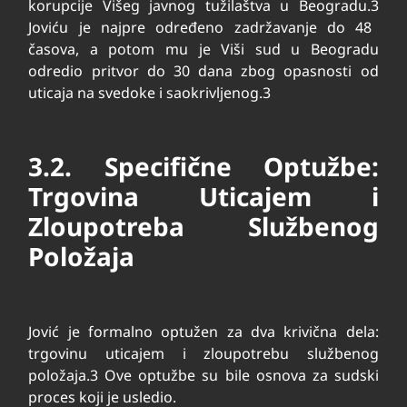
korupcije Višeg javnog tužilaštva u Beogradu.
3
Joviću je najpre određeno zadržavanje do 48
časova, a potom mu je Viši sud u Beogradu
odredio pritvor do 30 dana zbog opasnosti od
uticaja na svedoke i saokrivljenog.
3
3.2. Specifične Optužbe:
Trgovina Uticajem i
Zloupotreba Službenog
Položaja
Jović je formalno optužen za dva krivična dela:
trgovinu uticajem i zloupotrebu službenog
položaja.
3
Ove optužbe su bile osnova za sudski
proces koji je usledio.