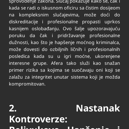
sprovođenje zakona. Slučaj pokazuje kako se, čak i
kada se radi o iskusnom oficiru sa čistim dosijeom
na kompleksnim slučajevima, može doći do
diskreditacije i profesionalne propasti uprkos
kasnijem oslobađanju. Ovo šalje upozoravajuću
poruku da čak i pridržavanje profesionalne
dužnosti, kao što je hapšenje moćnog kriminalca,
može dovesti do ozbiljnih ličnih i profesionalnih
posledica kada su u igri moćne, ukorenjene
interesne grupe. Afera tako služi kao snažan
primer rizika sa kojima se suočavaju oni koji se
zalažu za integritet unutar sistema koji je možda
kompromitovan.
2. Nastanak
Kontroverze: