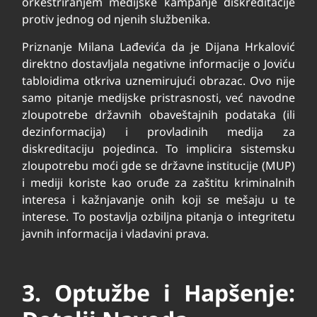
orkestriranjem medijske kampanje diskreditacije
protiv jednog od njenih službenika.
Priznanje Milana Lađevića da je Dijana Hrkalović
direktno dostavljala negativne informacije o Joviću
tabloidima otkriva uznemirujući obrazac. Ovo nije
samo pitanje medijske pristrasnosti, već navodne
zloupotrebe državnih obaveštajnih podataka (ili
dezinformacija) i provladinih medija za
diskreditaciju pojedinca. To implicira sistemsku
zloupotrebu moći gde se državne institucije (MUP)
i mediji koriste kao oruđe za zaštitu kriminalnih
interesa i kažnjavanje onih koji se mešaju u te
interese. To postavlja ozbiljna pitanja o integritetu
javnih informacija i vladavini prava.
3. Optužbe i Hapšenje: