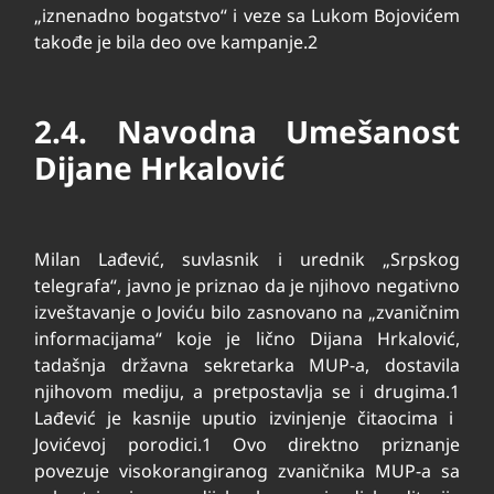
„iznenadno bogatstvo“ i veze sa Lukom Bojovićem
takođe je bila deo ove kampanje.
2
2.4. Navodna Umešanost
Dijane Hrkalović
Milan Lađević, suvlasnik i urednik „Srpskog
telegrafa“, javno je priznao da je njihovo negativno
izveštavanje o Joviću bilo zasnovano na „zvaničnim
informacijama“ koje je lično Dijana Hrkalović,
tadašnja državna sekretarka MUP-a, dostavila
njihovom mediju, a pretpostavlja se i drugima.
1
Lađević je kasnije uputio izvinjenje čitaocima i
Jovićevoj porodici.
1
Ovo direktno priznanje
povezuje visokorangiranog zvaničnika MUP-a sa