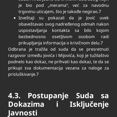
je bio pod „merama“, već za navodnu
trgovinu uticajem, što je takođe negirao.
7
Izveštaji su pokazali da je Jović uvek
obaveštavao svog nadređenog odmah nakon
uspostavljanja kontakta sa bilo kojom
bezbednosno osetljivom osobom radi
prikupljanja informacija o krivičnom delu.
7
Odbrana je tražila od suda da se presretnuti
razgovor između Jovića i Mijovića, koji je tužilaštvo
podnelo kao dokaz, ne prihvati kao dokaz, te da se
prikupi sva dokumentacija vezana za naloge za
prisluškivanje.
7
4.3. Postupanje Suda sa
Dokazima i Isključenje
Javnosti