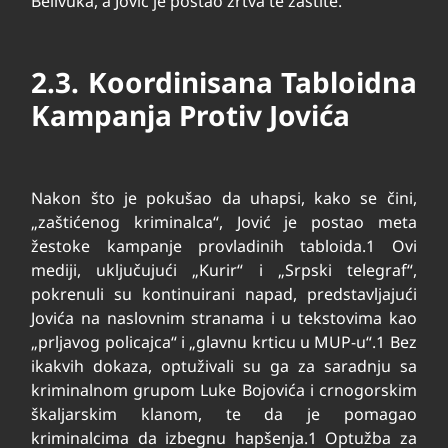
Belivuka, a Jović je postao žrtva te zaštite.
2.3. Koordinisana Tabloidna
Kampanja Protiv Jovića
Nakon što je pokušao da uhapsi, kako se čini,
„zaštićenog kriminalca“, Jović je postao meta
žestoke kampanje provladinih tabloida.
1
Ovi
mediji, uključujući „Kurir“ i „Srpski telegraf“,
pokrenuli su kontinuirani napad, predstavljajući
Jovića na naslovnim stranama i u tekstovima kao
„prljavog policajca“ i „glavnu krticu u MUP-u“.
1
Bez
ikakvih dokaza, optuživali su ga za saradnju sa
kriminalnom grupom Luke Bojovića i crnogorskim
škaljarskim klanom, te da je pomagao
kriminalcima da izbegnu hapšenja.
1
Optužba za