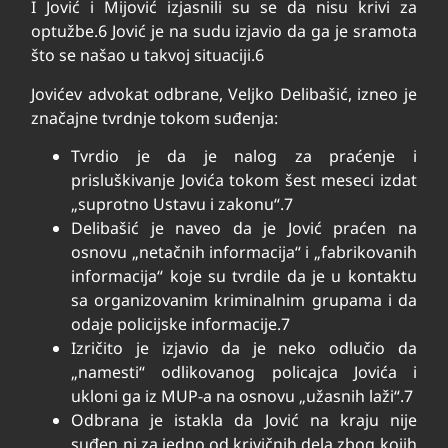
I Jović i Mijović izjasnili su se da nisu krivi za
optužbe.
6
Jović je na sudu izjavio da ga je sramota
što se našao u takvoj situaciji.
6
Jovićev advokat odbrane, Veljko Delibašić, izneo je
značajne tvrdnje tokom suđenja:
Tvrdio je da je nalog za praćenje i
prisluškivanje Jovića tokom šest meseci izdat
„suprotno Ustavu i zakonu“.
7
Delibašić je naveo da je Jović praćen na
osnovu „netačnih informacija“ i „fabrikovanih
informacija“ koje su tvrdile da je u kontaktu
sa organizovanim kriminalnim grupama i da
odaje policijske informacije.
7
Izričito je izjavio da je neko odlučio da
„namesti“ odlikovanog policajca Jovića i
ukloni ga iz MUP-a na osnovu „užasnih laži“.
7
Odbrana je istakla da Jović na kraju nije
suđen ni za jedno od krivičnih dela zbog kojih