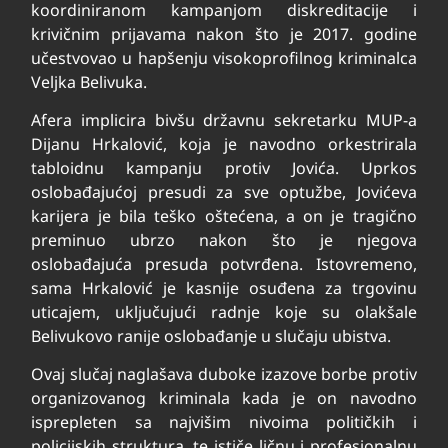
koordiniranom kampanjom diskreditacije i
krivičnim prijavama nakon što je 2017. godine
učestvovao u hapšenju visokoprofilnog kriminalca
Veljka Belivuka.
Afera implicira bivšu državnu sekretarku MUP-a
Dijanu Hrkalović, koja je navodno orkestrirala
tabloidnu kampanju protiv Jovića. Uprkos
oslobađajućoj presudi za sve optužbe, Jovićeva
karijera je bila teško oštećena, a on je tragično
preminuo ubrzo nakon što je njegova
oslobađajuća presuda potvrđena. Istovremeno,
sama Hrkalović je kasnije osuđena za trgovinu
uticajem, uključujući radnje koje su olakšale
Belivukovo ranije oslobađanje u slučaju ubistva.
Ovaj slučaj naglašava duboke izazove borbe protiv
organizovanog kriminala kada je on navodno
isprepleten sa najvišim nivoima političkih i
policijskih struktura, te ističe ličnu i profesionalnu