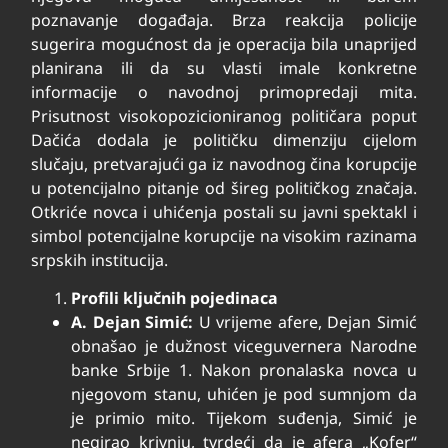
poznavanje događaja. Brza reakcija policije
sugerira mogućnost da je operacija bila unaprijed
planirana ili da su vlasti imale konkretne
informacije o navodnoj primopredaji mita.
Prisutnost visokopozicioniranog političara poput
Dačića dodala je političku dimenziju cijelom
slučaju, pretvarajući ga iz navodnog čina korupcije
u potencijalno pitanje od šireg političkog značaja.
Otkriće novca i uhićenja postali su javni spektakl i
simbol potencijalne korupcije na visokim razinama
srpskih institucija.
Profili ključnih pojedinaca
A. Dejan Simić:
U vrijeme afere, Dejan Simić
obnašao je dužnost viceguvernera Narodne
banke Srbije
1
. Nakon pronalaska novca u
njegovom stanu, uhićen je pod sumnjom da
je primio mito. Tijekom suđenja, Simić je
negirao krivnju, tvrdeći da je afera „Kofer“