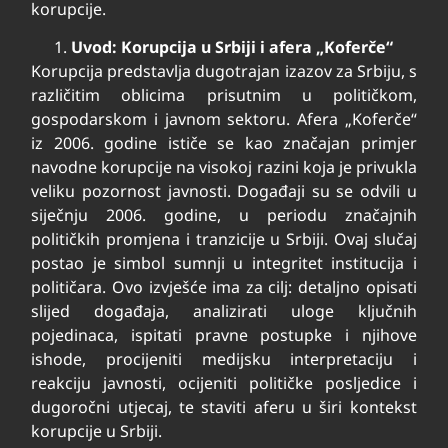
korupcije.
Uvod: Korupcija u Srbiji i afera „Koferče“
Korupcija predstavlja dugotrajan izazov za Srbiju, s
različitim oblicima prisutnim u političkom,
gospodarskom i javnom sektoru. Afera „Koferče“
iz 2006. godine ističe se kao značajan primjer
navodne korupcije na visokoj razini koja je privukla
veliku pozornost javnosti. Događaji su se odvili u
siječnju 2006. godine, u periodu značajnih
političkih promjena i tranzicije u Srbiji. Ovaj slučaj
postao je simbol sumnji u integritet institucija i
političara. Ovo izvješće ima za cilj: detaljno opisati
slijed događaja, analizirati uloge ključnih
pojedinaca, ispitati pravne postupke i njihove
ishode, procijeniti medijsku interpretaciju i
reakciju javnosti, ocijeniti političke posljedice i
dugoročni utjecaj, te staviti aferu u širi kontekst
korupcije u Srbiji.