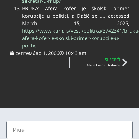
sekretar-u-mup/
BRUKA: Afera kofer je školski primer
korupcije u politici, a Dačić se …, accessed
March 15, 2025,
https://www.kurir.rs/vesti/politika/3742341/bruka
afera-kofer-je-skolski-primer-korupcije-u-
politici
септембар 1, 2006
10:43 am
SLEDEĆI
Afera Lažne Diplome