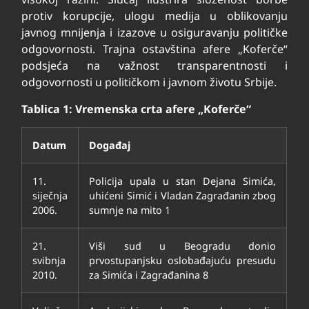
protiv korupcije, ulogu medija u oblikovanju
javnog mnijenja i izazove u osiguravanju političke
odgovornosti. Trajna ostavština afere „Koferče“
podsjeća na važnost transparentnosti i
odgovornosti u političkom i javnom životu Srbije.
Tablica 1: Vremenska crta afere „Koferče“
Datum
Događaj
11.
Policija upala u stan Dejana Simića,
siječnja
uhićeni Simić i Vladan Zagrađanin zbog
2006.
sumnje na mito
1
21.
Viši sud u Beogradu donio
svibnja
prvostupanjsku oslobađajuću presudu
2010.
za Simića i Zagrađanina
8