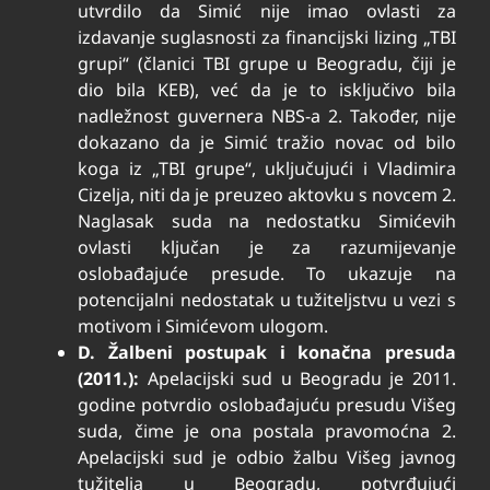
utvrdilo da Simić nije imao ovlasti za
izdavanje suglasnosti za financijski lizing „TBI
grupi“ (članici TBI grupe u Beogradu, čiji je
dio bila KEB), već da je to isključivo bila
nadležnost guvernera NBS-a
2
. Također, nije
dokazano da je Simić tražio novac od bilo
koga iz „TBI grupe“, uključujući i Vladimira
Cizelja, niti da je preuzeo aktovku s novcem
2
.
Naglasak suda na nedostatku Simićevih
ovlasti ključan je za razumijevanje
oslobađajuće presude. To ukazuje na
potencijalni nedostatak u tužiteljstvu u vezi s
motivom i Simićevom ulogom.
D. Žalbeni postupak i konačna presuda
(2011.):
Apelacijski sud u Beogradu je 2011.
godine potvrdio oslobađajuću presudu Višeg
suda, čime je ona postala pravomoćna
2
.
Apelacijski sud je odbio žalbu Višeg javnog
tužitelja u Beogradu, potvrđujući