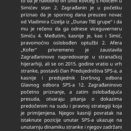
to da je navodno on unio kovčeg s novcem u
Simićev stan
2
. Zagrađanin je u početku
priznao da je spornog dana preuzeo novac
od Vladimira Cizelja iz „Dunav TBI grupe“ i da
mu je rečeno da ga odnese viceguverneru
Simiću
4
. Međutim, kasnije je, kao i Simić,
pravomoćno oslobođen optužbi
2
. Afera
„Kofer“ privremeno je zaustavila
Zagrađaninovo napredovanje u stranačkoj
hijerarhiji, ali se on 2015. godine vratio u vrh
stranke, postavši član Predsjedništva SPS-a, a
kasnije i predsjednik Izvršnog odbora
Glavnog odbora SPS-a
12
. Zagrađaninovo
početno priznanje, a zatim oslobađajuća
presuda, otvaraju pitanja o dokazima
predočenim na sudu i pravnoj strategiji koja
je primijenjena. Njegov kasniji povratak na
istaknute pozicije unutar SPS-a ukazuje na
unutarnju dinamiku stranke i njegov zadržani