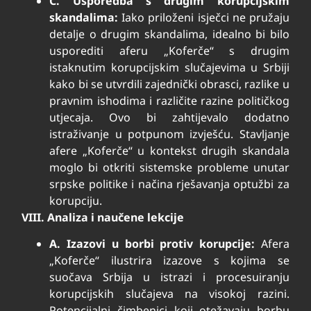
C. Usporedba s drugim korupcijskim
skandalima:
Iako priloženi isječci ne pružaju
detalje o drugim skandalima, idealno bi bilo
usporediti aferu „Koferče“ s drugim
istaknutim korupcijskim slučajevima u Srbiji
kako bi se utvrdili zajednički obrasci, razlike u
pravnim ishodima i različite razine političkog
utjecaja. Ovo bi zahtijevalo dodatno
istraživanje u potpunom izvješću. Stavljanje
afere „Koferče“ u kontekst drugih skandala
moglo bi otkriti sistemske probleme unutar
srpske politike i načina rješavanja optužbi za
korupciju.
VIII. Analiza i naučene lekcije
A. Izazovi u borbi protiv korupcije:
Afera
„Koferče“ ilustrira izazove s kojima se
suočava Srbija u istrazi i procesuiranju
korupcijskih slučajeva na visokoj razini.
Potencijalni čimbenici koji otežavaju borbu