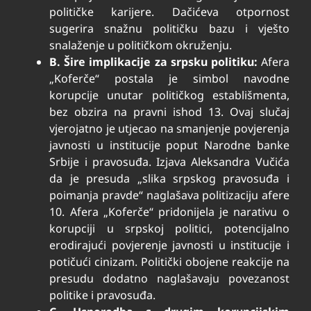
političke karijere. Dačićeva otpornost
sugerira snažnu političku bazu i vješto
snalaženje u političkom okruženju.
B. Šire implikacije za srpsku politiku:
Afera
„Koferče“ postala je simbol navodne
korupcije unutar političkog establišmenta,
bez obzira na pravni ishod
13
. Ovaj slučaj
vjerojatno je utjecao na smanjenje povjerenja
javnosti u institucije poput Narodne banke
Srbije i pravosuđa. Izjava Aleksandra Vučića
da je presuda „slika srpskog pravosuđa i
poimanja pravde“ naglašava politizaciju afere
10
. Afera „Koferče“ pridonijela je narativu o
korupciji u srpskoj politici, potencijalno
erodirajući povjerenje javnosti u institucije i
potičući cinizam. Politički obojene reakcije na
presudu dodatno naglašavaju povezanost
politike i pravosuđa.