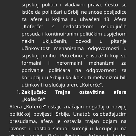
srpskoj politici i vladavini prava. Često se
ističe da političari u Srbiji ne snose posljedice
za afere u kojima su uhvaćeni
13
. Afera
„Koferče“, s nedostatkom osuđujućih
presuda i kontinuiranim političkim uspjehom
nekih uključenih, dovodi u pitanje
učinkovitost mehanizama odgovornosti u
srpskoj politici. Potrebno je istražiti koji su
formalni i neformalni mehanizmi za
pozivanje političara na odgovornost za
korupciju u Srbiji i koliko su ti mehanizmi bili
učinkoviti u slučaju afere „Koferče“.
Zaključak: Trajna ostavština afere
„Koferče“
Afera „Koferče“ ostaje značajan događaj u novijoj
političkoj povijesti Srbije. Unatoč oslobađajućim
presudama, afera je ostavila trajan dojam na
javnost i postala simbol sumnji u korupciju na
visokoj razini. Slučaj ilustrira složenost borbe