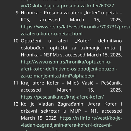
yu/Oslobadjajuca-presuda-za-kofer/60327
Hronika :: Presuda za aferu „kofer“ u petak –
RTS, accessed March 15, 2025,
https://www.rts.rs/lat/vesti/hronika/703731/pres
za-aferu-kofer-u-petak.html
Optuženi u aferi „Kofer“ definitivno
oslobođeni optužbi za uzimanje mita |
Hronika – NSPM.rs, accessed March 15, 2025,
http://www.nspm.rs/hronika/optuzeni-u-
aferi-kofer-definitivno-oslobodjeni-optuzbi-
za-uzimanje-mita.html?alphabet=l
Kraj afere Kofer – Miloš Vasić – Peščanik,
accessed March 15, 2025,
https://pescanik.net/kraj-afere-kofer/
Ko je Vladan Zagrađanin: Afera Kofer i
državni sekretar u MUP – N1, accessed
March 15, 2025,
https://n1info.rs/vesti/ko-je-
vladan-zagradjanin-afera-kofer-i-drzavni-