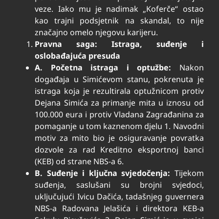
veze. Iako mu je nadimak „Koferče“ ostao
kao trajni podsjetnik na skandal, to nije
značajno omelo njegovu karijeru.
Pravna saga: Istraga, suđenje i
oslobađajuća presuda
A. Početna istraga i optužbe:
Nakon
događaja u Simićevom stanu, pokrenuta je
istraga koja je rezultirala optužnicom protiv
Dejana Simića za primanje mita u iznosu od
100.000 eura i protiv Vladana Zagrađanina za
pomaganje u tom kaznenom djelu
1
. Navodni
motiv za mito bio je osiguravanje povratka
dozvole za rad Kreditno eksportnoj banci
(KEB) od strane NBS-a
6
.
B. Suđenje i ključna svjedočenja:
Tijekom
suđenja, saslušani su brojni svjedoci,
uključujući Ivicu Dačića, tadašnjeg guvernera
NBS-a Radovana Jelašića i direktora KEB-a