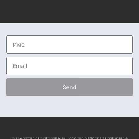
Send
Ova veb stranica funkcioniše isključivo kao platforma za prikupljanje,