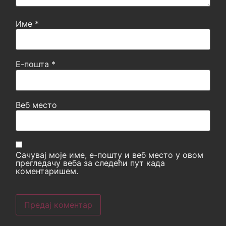
Име
*
Е-пошта
*
Веб место
Сачувај моје име, е-пошту и веб место у овом
прегледачу веба за следећи пут када
коментаришем.