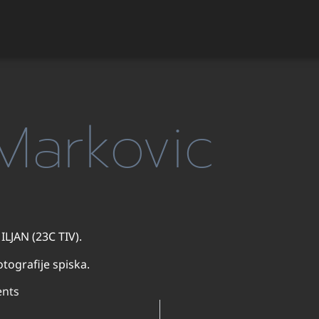
 Markovic
LJAN (23C TIV).
tografije spiska.
nts