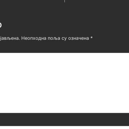
р
јављена.
Неопходна поља су означена
*