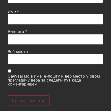
Име
*
Е-пошта
*
Веб место
Сачувај моје име, е-пошту и веб место у овом
прегледачу веба за следећи пут када
коментаришем.