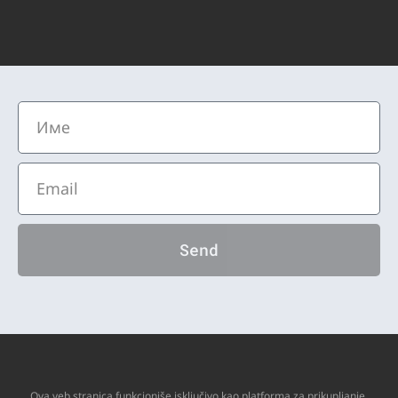
Send
Ova veb stranica funkcioniše isključivo kao platforma za prikupljanje,