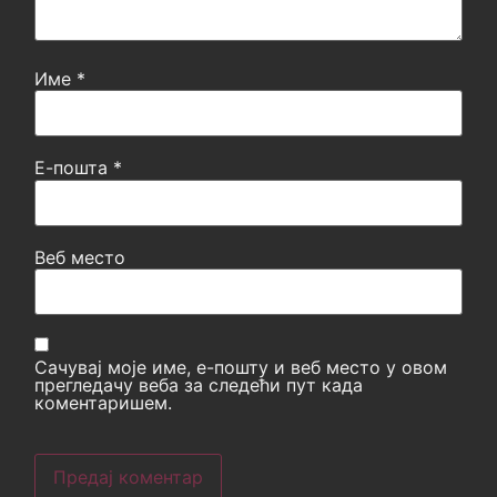
Име
*
Е-пошта
*
Веб место
Сачувај моје име, е-пошту и веб место у овом
прегледачу веба за следећи пут када
коментаришем.