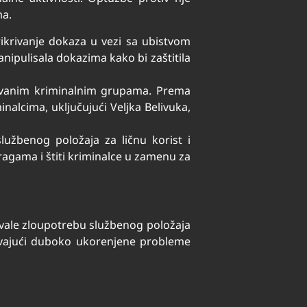
ma.
rikrivanje dokaza u vezi sa ubistvom
nipulisala dokazima kako bi zaštitila
zovanim kriminalnim grupama. Prema
inalcima, uključujući Veljka Belivuka,
lužbenog položaja za ličnu korist i
stragama i štiti kriminalce u zamenu za
ivale zloupotrebu službenog položaja
krivajući duboko ukorenjene probleme