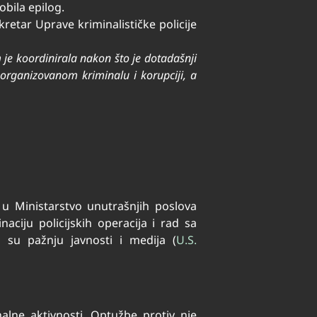
obila epilog.
kretar Uprave kriminalističke policije
 je koordinirala nakon što je dotadašnji
organizovanom kriminalu i korupciji, a
a u Ministarstvo unutrašnjih poslova
aciju policijskih operacija i rad sa
 su pažnju javnosti i medija​
(
U.S.
lne aktivnosti. Optužbe protiv nje