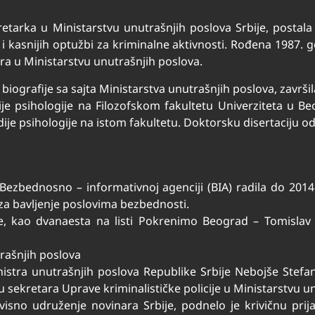
retarka u Ministarstvu unutrašnjih poslova Srbije, postala 
kasnijih optužbi za kriminalne aktivnosti. Rođena 1987. g
gura u Ministarstvu unutrašnjih poslova.
biografije sa sajta Ministarstva unutrašnjih poslova, završi
ije psihologije na Filozofskom fakultetu Univerziteta u
ije psihologije na istom fakultetu. Doktorsku disertaciju od
 u Bezbednosno – informativnoj agenciji (BIA) radila do 201
za bavljenje poslovima bezbednosti.
, kao dvanaesta na listi Pokrenimo Beograd – Tomislav N
utrašnjih poslova
stra unutrašnjih poslova Republike Srbije Nebojše Stefan
u sekretara Uprave kriminalističke policije u Ministarstvu u
isno udruženje novinara Srbije, podnelo je krivičnu prija