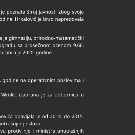
je poznata široj javnosti zbog svoje
odine, Hrkalović je brzo napredovala
la je gimnaziju, prirodno-matematički
 Beogradu sa prosečnom ocenom 9.66.
branila je 2020. godine.
4. godine na operativnim poslovima i
ikolilć izabrana je za odbornicu u
ovića obavljala je od 2014. do 2015.
nutrašnjih poslova.
vu protiv nje i ministra unutrašnjih