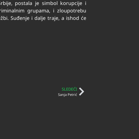
bije, postala je simbol korupcije i
kriminalnim grupama, i zloupotrebu
bi. Suđenje i dalje traje, a ishod će
SLEDEĆI
Sanja Petrić