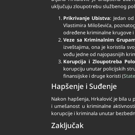
uključuju zloupotrebu službenog pol
Prikrivanje Ubistva
: Jedan od
Vlastimira Miloševića, poznatog
određene kriminalne krugove i 
Veze sa Kriminalnim Grupa
izveštajima, ona je koristila sv
vođu jedne od najopasnijih krimi
Korupcija i Zloupotreba Polo
korupciju unutar policijskih str
finansijske i druge koristi​
(
Stat
Hapšenje i Suđenje
Nakon hapšenja, Hrkalović je bila u
i umešanost u kriminalne aktivnosti
korupcije i kriminala unutar bezbedn
Zaključak