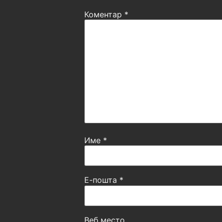
Коментар
*
Име
*
Е-пошта
*
Веб место