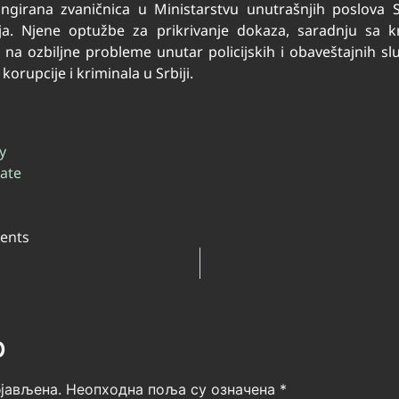
ngirana zvaničnica u Ministarstvu unutrašnjih poslova Sr
cija. Njene optužbe za prikrivanje dokaza, saradnju sa 
 na ozbiljne probleme unutar policijskih i obaveštajnih služ
korupcije i kriminala u Srbiji.
y
tate
ents
р
јављена.
Неопходна поља су означена
*