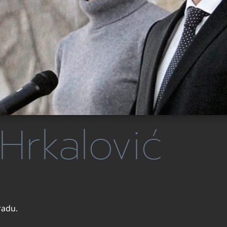
Hrkalović
radu.