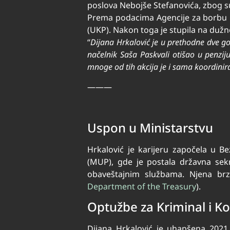
poslova Nebojše Stefanovića, zbog sum
Prema podacima Agencije za borbu prot
(UKP). Nakon toga je stupila na dužn
“
Dijana Hrkalović je u prethodne dve go
načelnik Saša Paskvali otišao u penzi
mnoge od tih akcija je i sama koordinir
———
Uspon u Ministarstvu
Hrkalović je karijeru započela u Be
(MUP), gde je postala državna sekre
obaveštajnim službama. Njena brza
Department of the Treasury
)
​.
Optužbe za Kriminal i Ko
Dijana Hrkalović je uhapšena 2021