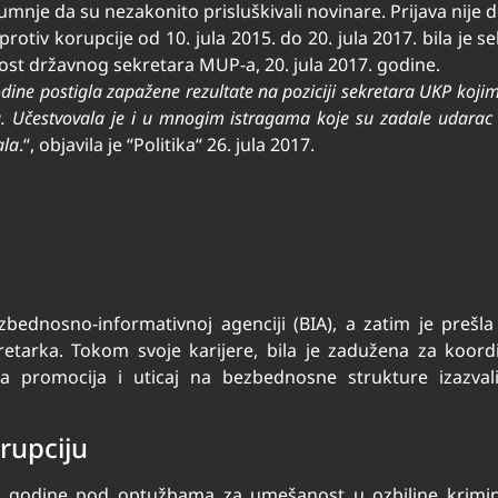
nje da su nezakonito prisluškivali novinare. Prijava nije d
iv korupcije od 10. jula 2015. do 20. jula 2017. bila je se
ost državnog sekretara MUP-a, 20. jula 2017. godine.
dine postigla zapažene rezultate na poziciji sekretara UKP kojim
ju. Učestvovala je i u mnogim istragama koje su zadale udarac 
ala
.“, objavila je “Politika“ 26. jula 2017.
zbednosno-informativnoj agenciji (BIA), a zatim je prešl
tarka. Tokom svoje karijere, bila je zadužena za koordin
 promocija i uticaj na bezbednosne strukture izazvali
rupciju
. godine pod optužbama za umešanost u ozbiljne krimina