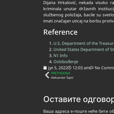
Dijana Hrkalović, nekada visoko ra
kriminala unutar državnih institu
službenog položaja, bacile su svetlo
imati značajan uticaj na borbu protiv 
Reference
U.S. Department of the Treasur
United States Department of S
N1 Info
Oslobođenje
јул 5, 2022
12:03 am
No Comm
PRETHODNA
Aleksandar Šapić
Оставите одгово
Ваша адреса е-поште неће бити об