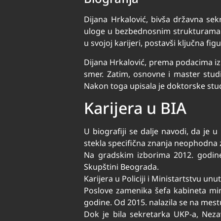
Dijana Hrkalović, bivša državna sek
uloge u bezbednosnim strukturama i 
u svojoj karijeri, postavši ključna fi
Dijana Hrkalović, prema podacima iz 
smer. Zatim, osnovne i master stud
Nakon toga upisala je doktorske stud
Karijera u BIA
U biografiji se dalje navodi, da je
stekla specifična znanja neophodna 
Na gradskim izborima 2012. godine
Skupštini Beograda.
Karijera u Policiji i Ministartstvu un
Poslove zamenika šefa kabineta mini
godine. Od 2015. nalazila se na mest
Dok je bila sekretarka UKP-a, Nezav