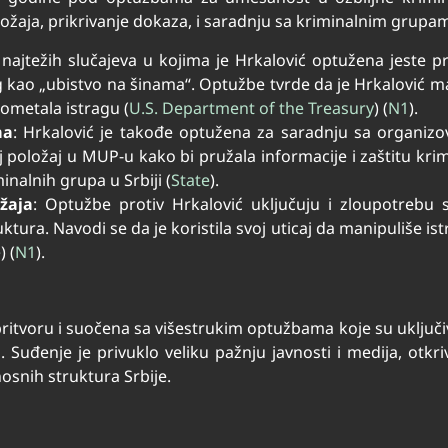
ožaja, prikrivanje dokaza, i saradnju sa kriminalnim grupa
 najtežih slučajeva u kojima je Hrkalović optužena jeste p
 kao „ubistvo na šinama“. Optužbe tvrde da je Hrkalović ma
ometala istragu​
(
U.S. Department of the Treasury
)
(
N1
)
​.
ma
: Hrkalović je takođe optužena za saradnju sa organi
oj položaj u MUP-u kako bi pružala informacije i zaštitu krim
nalnih grupa u Srbiji​
(
State
)
​.
žaja
: Optužbe protiv Hrkalović uključuju i zloupotrebu s
uktura. Navodi se da je koristila svoj uticaj da manipuliše i
e
)
(
N1
)
​.
 pritvoru i suočena sa višestrukim optužbama koje su uključ
. Suđenje je privuklo veliku pažnju javnosti i medija, ot
osnih struktura Srbije.