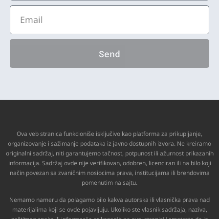
Send
Ova veb stranica funkcioniše isključivo kao platforma za prikupljanje,
organizovanje i sažimanje podataka iz javno dostupnih izvora. Ne kreiramo
originalni sadržaj, niti garantujemo tačnost, potpunost ili ažurnost prikazanih
informacija. Sadržaj ovde nije verifikovan, odobren, licenciran ili na bilo koji
način povezan sa zvaničnim nosiocima prava, institucijama ili brendovima
pomenutim na sajtu.
Nemamo nameru da polagamo bilo kakva autorska ili vlasnička prava nad
materijalima koji se ovde pojavljuju. Ukoliko ste vlasnik sadržaja, naziva,