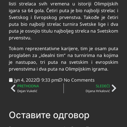
listi strelaca svih vremena u istoriji Olimpijskih
igara sa 64 gola. Četiri puta je bio najbolji strelac i
Svetskog i Evropskog prvenstva. Takođe je četiri
puta bio najbolji strelac turnira Svetske lige i dva
puta je osvojio titulu najboljeg strelca na Svetskom
prvenstvu.
Tokom reprezentativne karijere, tim je osam puta
proglašen za „idealni tim“ na turnirima na kojima
je nastupao, tri puta na svetskim i evropskim
prvenstvima i dva puta na Olimpijskim igrama.
јул 4, 2022
9:33 pm
No Comments
PRETHODNA
SLEDEĆI
Dejan Vukelić
Dijana Hrkalović
Оставите одговор