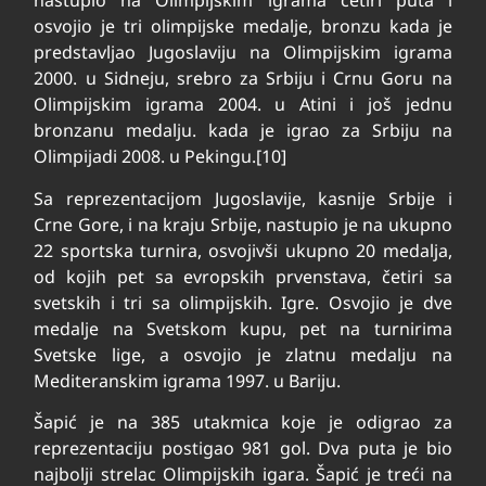
nastupio na Olimpijskim igrama četiri puta i
osvojio je tri olimpijske medalje, bronzu kada je
predstavljao Jugoslaviju na Olimpijskim igrama
2000. u Sidneju, srebro za Srbiju i Crnu Goru na
Olimpijskim igrama 2004. u Atini i još jednu
bronzanu medalju. kada je igrao za Srbiju na
Olimpijadi 2008. u Pekingu.[10]
Sa reprezentacijom Jugoslavije, kasnije Srbije i
Crne Gore, i na kraju Srbije, nastupio je na ukupno
22 sportska turnira, osvojivši ukupno 20 medalja,
od kojih pet sa evropskih prvenstava, četiri sa
svetskih i tri sa olimpijskih. Igre. Osvojio je dve
medalje na Svetskom kupu, pet na turnirima
Svetske lige, a osvojio je zlatnu medalju na
Mediteranskim igrama 1997. u Bariju.
Šapić je na 385 utakmica koje je odigrao za
reprezentaciju postigao 981 gol. Dva puta je bio
najbolji strelac Olimpijskih igara. Šapić je treći na