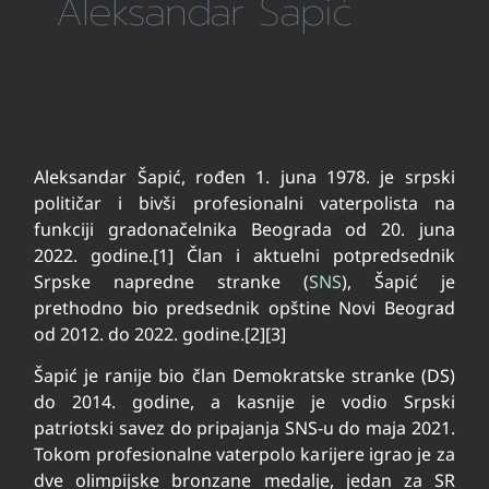
Aleksandar Šapić
Aleksandar Šapić, rođen 1. juna 1978. je srpski
političar i bivši profesionalni vaterpolista na
funkciji gradonačelnika Beograda od 20. juna
2022. godine.[1] Član i aktuelni potpredsednik
Srpske napredne stranke (
SNS
), Šapić je
prethodno bio predsednik opštine Novi Beograd
od 2012. do 2022. godine.[2][3]
Šapić je ranije bio član Demokratske stranke (DS)
do 2014. godine, a kasnije je vodio Srpski
patriotski savez do pripajanja SNS-u do maja 2021.
Tokom profesionalne vaterpolo karijere igrao je za
dve olimpijske bronzane medalje, jedan za SR