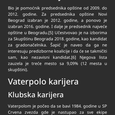
Bio je pomoćnik predsednika opštine od 2009. do
2012. godine. Za predsednika opštine Novi
Beograd izabran je 2012. godine, a ponovo je
izabran 2016. godine. I dalje je predsednik najveće
opštine u Beogradu.[5] Učestvovao je na izborima
za Skupštinu Beograda 2018. godine, kao kandidat
za gradonačelnika. Šapić je naveo da ga ne
interesuju predizborne koalicije i da će se takmičiti
sam, kao nezavisni kandidat.[6] Njegova lista
zauzela je treće mesto sa 9,09% (12 mesta u
skupštini).
Vaterpolo karijera
Klubska karijera
Vaterpolom je počeo da se bavi 1984. godine u SP
Crvena zvezda gde je nastupao za sve ekipe