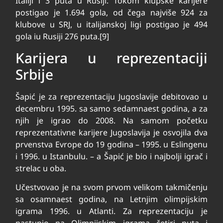
Italiji i 3 puta u Rusiji. Tokom klupske karijere
postigao je 1.694 gola, od čega najviše 924 za
klubove u SRJ, u italijanskoj ligi postigao je 494
gola iu Rusiji 276 puta.[9]
Karijera u reprezentaciji
Srbije
Šapić je za reprezentaciju Jugoslavije debitovao u
decembru 1995. sa samo sedamnaest godina, a za
njih je igrao do 2008. Na samom početku
reprezentativne karijere Jugoslavija je osvojila dva
prvenstva Evrope do 19 godina – 1995. u Eslingenu
i 1996. u Istanbulu. – a Šapić je bio i najbolji igrač i
strelac u oba.
Učestvovao je na svom prvom velikom takmičenju
sa osamnaest godina, na Letnjim olimpijskim
igrama 1996. u Atlanti. Za reprezentaciju je