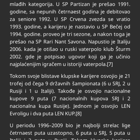
mlađih kategorija. U SP Partizan je prešao 1991.
godine, sa nepunih četrnaest godina je debitovao
za seniore 1992. U SP Crvena zvezda se vratio
1993. godine, a karijeru je nastavio u SP Bečej od
1994. godine. proveo je tri sezone, a nakon toga je
prešao na SP Rari Nant Savona. Napustio je Italiju
2006. kada je otišao u ruski vaterpolo klub Šturm
2002. gde je potpisao ugovor koji ga je učinio
najplaćenijim igračem u istoriji vaterpola.[7]
Tokom svoje blistave klupske karijere osvojio je 21
trofej od čega 9 državnih šampionata (6 u SRJ, 2 u
Rusiji i 1 u Italiji). Takođe je osvojio nacionalne
kupove 9 puta (7 nacionalnih kupova SRJ i 2
nacionalna kupa Rusije). Jednom je osvojio LEN
Evroligu i dva puta LEN KUP.[8]
U periodu 1996–2009 bio je najbolji strelac lige
četrnaest puta uzastopno, 6 puta u SRJ, 5 puta u