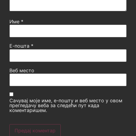
Име
*
Е-пошта
*
Веб место
Сачувај моје име, е-пошту и веб место у овом
прегледачу веба за следећи пут када
коментаришем.