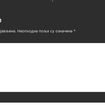
р
јављена.
Неопходна поља су означена
*