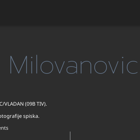
 Milovanovic
C/VLADAN (09B TIV).
tografije spiska.
nts