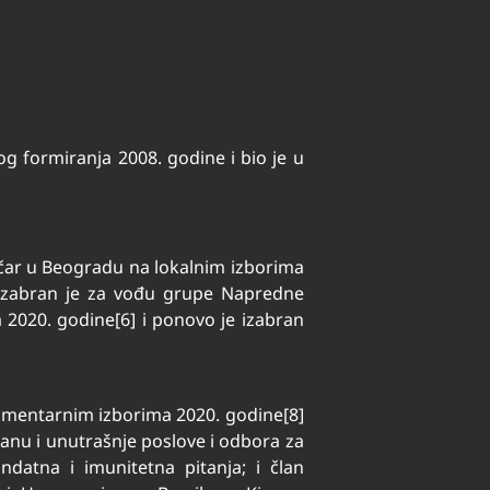
og formiranja 2008. godine i bio je u
račar u Beogradu na lokalnim izborima
ra izabran je za vođu grupe Napredne
 2020. godine[6] i ponovo je izabran
lamentarnim izborima 2020. godine[8]
branu i unutrašnje poslove i odbora za
datna i imunitetna pitanja; i član