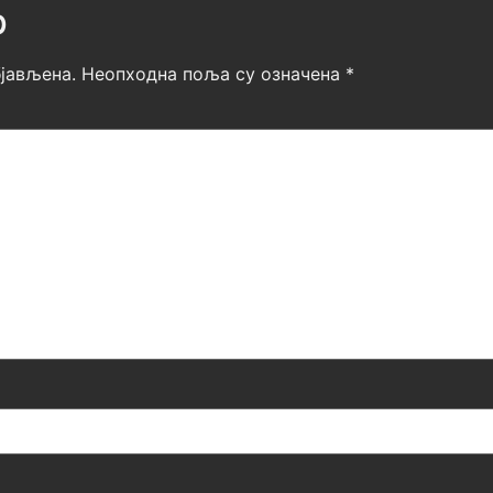
р
јављена.
Неопходна поља су означена
*