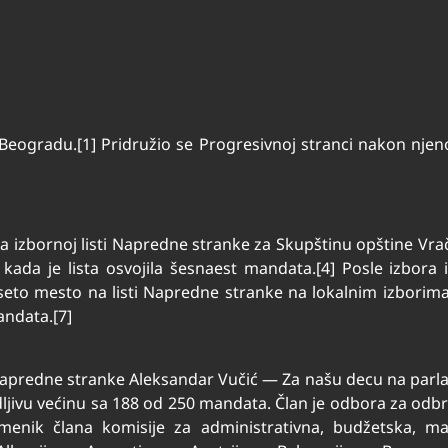
 u Beogradu.[1] Pridružio se Progresivnoj stranci nakon njen
 na izbornoj listi Napredne stranke za Skupštinu opštine V
je kada je lista osvojila šesnaest mandata.[4] Posle izbo
eseto mesto na listi Napredne stranke na lokalnim izborima
mandata.[7]
i Napredne stranke Aleksandar Vučić — Za našu decu na par
bedljivu većinu sa 188 od 250 mandata. Član je odbora za od
menik člana komisije za administrativna, budžetska, man