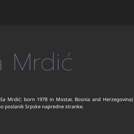
a Mrdić
lješa Mrdić; born 1978 in Mostar, Bosnia and Herzegovina)
kao poslanik Srpske napredne stranke.