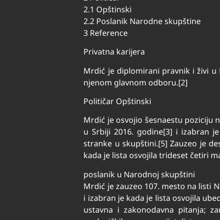
2.1 Opštinski
2.2 Poslanik Narodne skupštine
3 Reference
Privatna karijera
Mrdić je diplomirani pravnik i živi
njenom glavnom odboru.[2]
Političar Opštinski
Mrdić je osvojio šesnaestu poziciju
u Srbiji 2016. godine[3] i izabran 
stranke u skupštini.[5] Zauzeo je d
kada je lista osvojila trideset četiri 
poslanik u Narodnoj skupštini
Mrdić je zauzeo 107. mesto na list
i izabran je kada je lista osvojila u
ustavna i zakonodavna pitanja; za