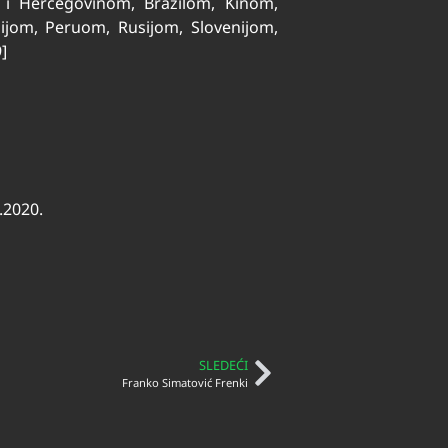
m i Hercegovinom, Brazilom, Kinom,
om, Peruom, Rusijom, Slovenijom,
]
.2020.
SLEDEĆI
Franko Simatović Frenki