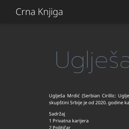
Crna Knjiga
Uglješ
Uglješa Mrdić (Serbian Cirillic: Ug
skupštini Srbije je od 2020. godine 
Sadržaj
1 Privatna karijera
2 Političar