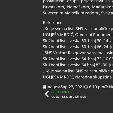
poslaničkih grupa prijateljstva s
Hrvatskom, Nemačkom, Mađarskom,
Suverenim Malteškim redom , Švajcar
Reference
„Ko je sve na listi SNS za republičke 
UGLJEŠA MRDIĆ, Otvoreni Parlament,
Službeni list, sveska 60. broj 30 (14. 
Službeni list, sveska 60. broj 66 (24. 
„SNS Vračar: Razgovor sa svima, osim 
Službeni list, sveska 64. broj 72 (10.0
Službeni list, sveska 64 broj 83 (30. j
„Ko je sve na listi SNS za republičke 
UGLJEŠA MRDIĆ, Narodna skupština R
децембар 23, 2021
6:10 pm
N
PRETHODNA
Kapetan Dragan Vasiljković