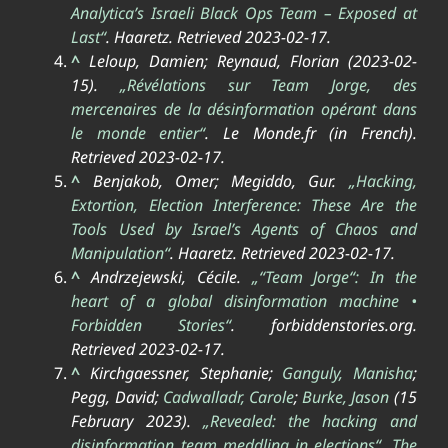
Analytica’s Israeli Black Ops Team – Exposed at
Last“
.
Haaretz
. Retrieved
2023-02-17
.
^
Leloup, Damien; Reynaud, Florian (2023-02-
15).
„Révélations sur Team Jorge, des
mercenaires de la désinformation opérant dans
le monde entier“
.
Le Monde.fr
(in French)
.
Retrieved
2023-02-17
.
^
Benjakob, Omer; Megiddo, Gur.
„Hacking,
Extortion, Election Interference: These Are the
Tools Used by Israel’s Agents of Chaos and
Manipulation“
.
Haaretz
. Retrieved
2023-02-17
.
^
Andrzejewski, Cécile.
„“Team Jorge“: In the
heart of a global disinformation machine •
Forbidden Stories“
.
forbiddenstories.org
.
Retrieved
2023-02-17
.
^
Kirchgaessner, Stephanie;
Ganguly, Manisha
;
Pegg, David;
Cadwalladr, Carole
;
Burke, Jason
(15
February 2023).
„Revealed: the hacking and
disinformation team meddling in elections“
.
The