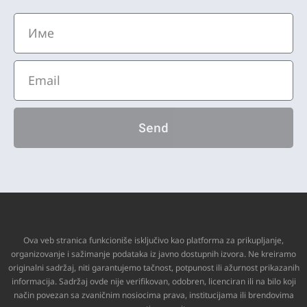
Send
Ova veb stranica funkcioniše isključivo kao platforma za prikupljanje,
organizovanje i sažimanje podataka iz javno dostupnih izvora. Ne kreiramo
originalni sadržaj, niti garantujemo tačnost, potpunost ili ažurnost prikazanih
informacija. Sadržaj ovde nije verifikovan, odobren, licenciran ili na bilo koji
način povezan sa zvaničnim nosiocima prava, institucijama ili brendovima