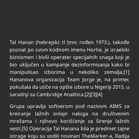
Tal Hanan (hebrejski: tl ẖnn; rođen 1973.), takođe
poznat po svom kodnom imenu Horhe, je izraelski
biznismen i bivši operater specijalnih snaga koji je
bio uključen u kampanje dezinformisanja kako bi
manipulisao izborima u nekoliko zemalja.[1]
Hananova organizacija Team Jorge je, na primer,
pokušala da utiče na opšte izbore u Nigeriji 2015. u
saradnji sa Cambridge Analitica.[2][3][4]
Grupa upravlja softverom pod nazivom AIMS za
kreiranje lažnih onlajn naloga na društvenim
mrežama i njihovo korišćenje za širenje lažnih
vesti.[5] Operacija Tal Hanana bila je predmet tajne
istrage koju su vodili novinari TheMarker-a, Radija