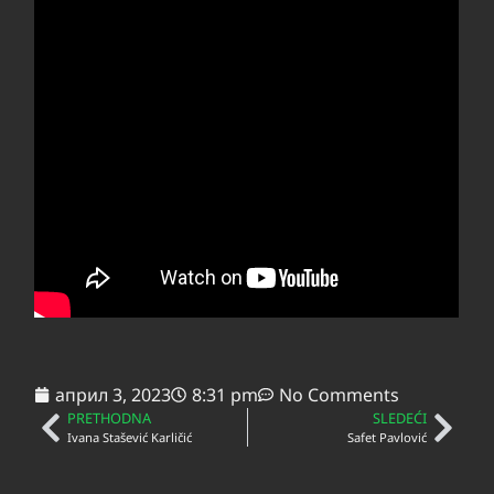
април 3, 2023
8:31 pm
No Comments
PRETHODNA
SLEDEĆI
Ivana Stašević Karličić
Safet Pavlović