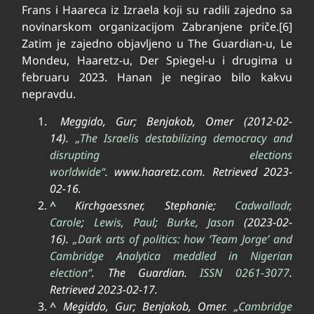
Frans i Haareca iz Izraela koji su radili zajedno sa
novinarskom organizacijom Zabranjene priče.[6]
Zatim je zajedno objavljeno u The Guardian-u, Le
Mondeu, Haaretz-u, Der Spiegel-u i drugima u
februaru 2023. Hanan je negirao bilo kakvu
nepravdu.
Meggido, Gur; Benjakob, Omer (2012-02-
14).
„The Israelis destabilizing democracy and
disrupting elections
worldwide“
.
www.haaretz.com
. Retrieved
2023-
02-16
.
^
Kirchgaessner, Stephanie;
Cadwalladr,
Carole
;
Lewis, Paul
;
Burke, Jason
(2023-02-
16).
„Dark arts of politics: how ‘Team Jorge’ and
Cambridge Analytica meddled in Nigerian
election“
.
The Guardian
.
ISSN
0261-3077
.
Retrieved
2023-02-17
.
^
Megiddo, Gur; Benjakob, Omer.
„Cambridge