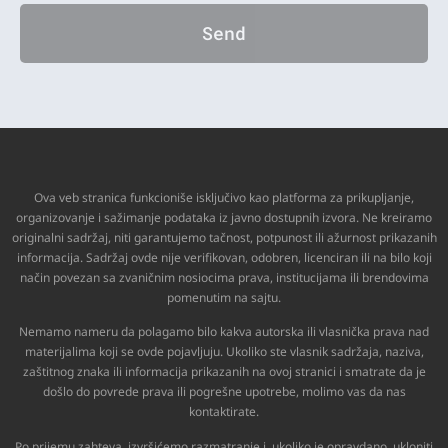
Send
Ova veb stranica funkcioniše isključivo kao platforma za prikupljanje,
organizovanje i sažimanje podataka iz javno dostupnih izvora. Ne kreiramo
originalni sadržaj, niti garantujemo tačnost, potpunost ili ažurnost prikazanih
informacija. Sadržaj ovde nije verifikovan, odobren, licenciran ili na bilo koji
način povezan sa zvaničnim nosiocima prava, institucijama ili brendovima
pomenutim na sajtu.
Nemamo nameru da polagamo bilo kakva autorska ili vlasnička prava nad
materijalima koji se ovde pojavljuju. Ukoliko ste vlasnik sadržaja, naziva,
zaštitnog znaka ili informacija prikazanih na ovoj stranici i smatrate da je
došlo do povrede prava ili pogrešne upotrebe, molimo vas da nas
kontaktirate.
Po prijemu zahteva, izvršićemo razmatranje i, ukoliko je opravdano, ukloniti