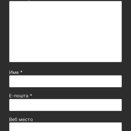
Име
*
Е-пошта
*
Веб место