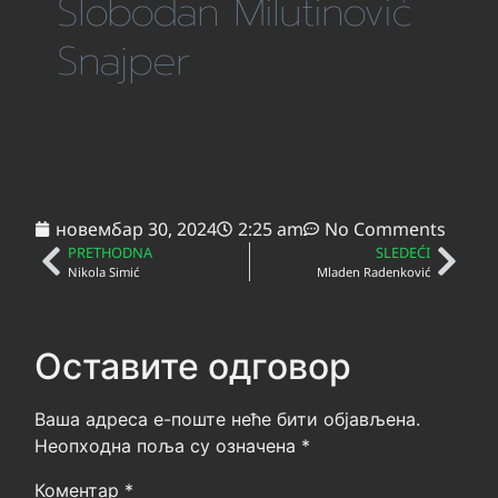
Slobodan Milutinović
Snajper
новембар 30, 2024
2:25 am
No Comments
PRETHODNA
SLEDEĆI
Nikola Simić
Mladen Radenković
Оставите одговор
Ваша адреса е-поште неће бити објављена.
Неопходна поља су означена
*
Коментар
*