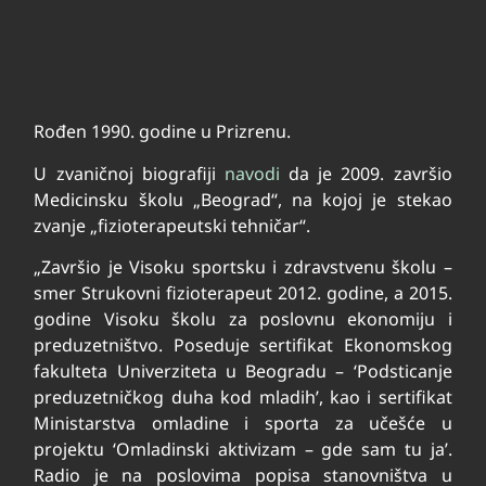
Rođen 1990. godine u Prizrenu.
U zvaničnoj biografiji
navodi
da je 2009. završio
Medicinsku školu „Beograd“, na kojoj je stekao
zvanje „fizioterapeutski tehničar“.
„Završio je Visoku sportsku i zdravstvenu školu –
smer Strukovni fizioterapeut 2012. godine, a 2015.
godine Visoku školu za poslovnu ekonomiju i
preduzetništvo. Poseduje sertifikat Ekonomskog
fakulteta Univerziteta u Beogradu – ‘Podsticanje
preduzetničkog duha kod mladih’, kao i sertifikat
Ministarstva omladine i sporta za učešće u
projektu ‘Omladinski aktivizam – gde sam tu ja’.
Radio je na poslovima popisa stanovništva u