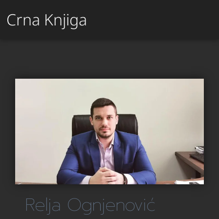
Crna Knjiga
Relja Ognjenović