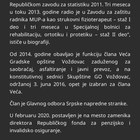
Republičkom zavodu za statistiku 2011. Tri meseca
u toku 2013. godine radio je u Zavodu za zaštitu
radnika MUP-a kao strukovni fizioterapeut – staž I
deo i tri meseca u Specijalnoj bolnici za
rehabilitaciju, ortotiku i protetiku – staž II deo“,
ističe u biografiji.
Od 2014. godine obavljao je funkciju člana Veća
Gradske opštine Voždovac zaduženog za
saobraćaj, asfaltiranje i javni prevoz, a na
konstitutivnoj sednici Skupštine GO Voždovac,
održanoj 3. juna 2016, opet je izabran za člana
Veća.
Član je Glavnog odbora Srpske napredne stranke.
U februaru 2020. postavljen je na mesto zamenika
direktora Republičkog fonda za penzijsko i
invalidsko osiguranje.