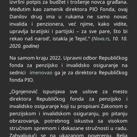
izvršni potpis za budžet i trošenje novca građana.
Međutim kao zamenik direktora PIO Fonda, ovaj
Danilov drug ima u rukama ne samo novac
invalida i penzionera, već njime, kako vidite,
upravlja bratijski i partijski – za sve pare, što bi
rekao naš narod’, istakla je Tepić.“
(
Nova.rs
, 10. 10.
2020. godine)
Na samom kraju 2022. Upravni odbor Republičkog
fonda za penzijsko i invalidsko osiguranje na
sednici
imenovao
ga je za direktora Republičkog
fonda PIO.
„Ognjenović ispunjava sve uslove za mesto
direktora Republičkog fonda za penzijsko i
invalidsko osiguranje koji su propisani Zakonom o
penzijskom i invalidskom osiguranju, po pitanju
obrazovanja, potrebnog iskustva sa visokom
stručnom spremom i dokazane stručnosti u radu.
Zahvaljujući se na ukazanom poverenju, Relja