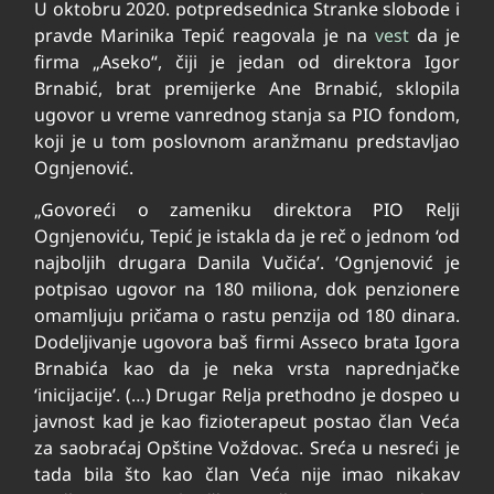
U oktobru 2020. potpredsednica Stranke slobode i
pravde Marinika Tepić reagovala je na
vest
da je
firma „Aseko“, čiji je jedan od direktora Igor
Brnabić, brat premijerke Ane Brnabić, sklopila
ugovor u vreme vanrednog stanja sa PIO fondom,
koji je u tom poslovnom aranžmanu predstavljao
Ognjenović.
„Govoreći o zameniku direktora PIO Relji
Ognjenoviću, Tepić je istakla da je reč o jednom ‘od
najboljih drugara Danila Vučića’. ‘Ognjenović je
potpisao ugovor na 180 miliona, dok penzionere
omamljuju pričama o rastu penzija od 180 dinara.
Dodeljivanje ugovora baš firmi Asseco brata Igora
Brnabića kao da je neka vrsta naprednjačke
‘inicijacije’. (…) Drugar Relja prethodno je dospeo u
javnost kad je kao fizioterapeut postao član Veća
za saobraćaj Opštine Voždovac. Sreća u nesreći je
tada bila što kao član Veća nije imao nikakav