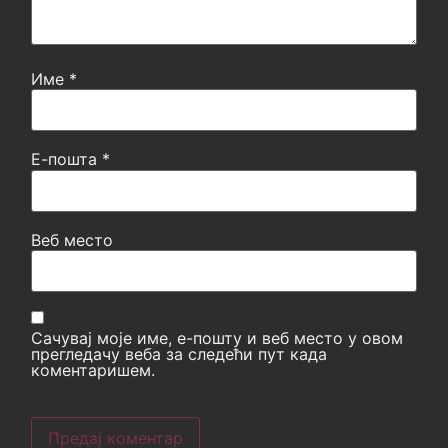
Име
*
Е-пошта
*
Веб место
Сачувај моје име, е-пошту и веб место у овом
прегледачу веба за следећи пут када
коментаришем.