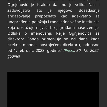
Ognjenović je istakao da mu je velika čast i
zadovoljstvo što je njegovo dosadašnje
angažovanje prepoznato kao adekvatno za
unapređenje položaja i rada jedne važne institucije
koja opslužuje najveći broj građana naše zemlje.
Odluka o imenovanju Relje Ognjenovića za
direktora Fonda primenjuje se od dana kada
istekne mandat postojećem direktoru, odnosno
od 1. februara 2023. godine.“
(
Pio.rs
, 30. 12. 2022.
godine)