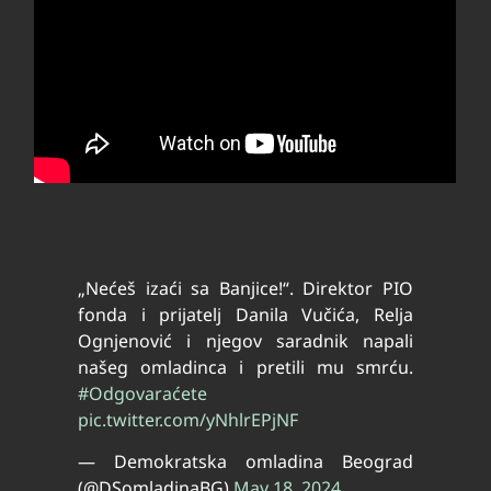
„Nećeš izaći sa Banjice!“. Direktor PIO
fonda i prijatelj Danila Vučića, Relja
Ognjenović i njegov saradnik napali
našeg omladinca i pretili mu smrću.
#Odgovaraćete
pic.twitter.com/yNhlrEPjNF
— Demokratska omladina Beograd
(@DSomladinaBG)
May 18, 2024