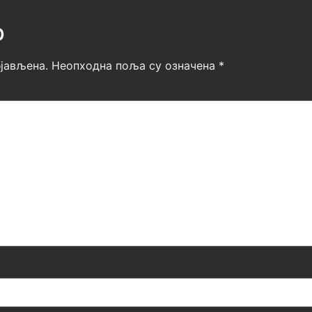
р
јављена.
Неопходна поља су означена
*