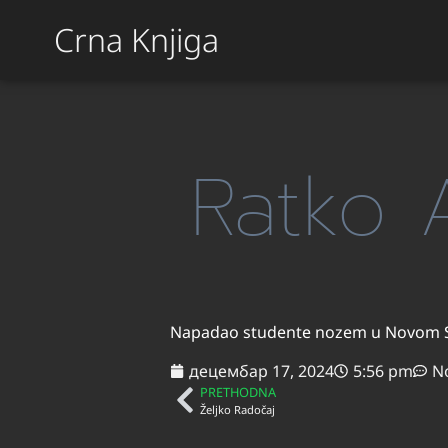
Crna Knjiga
Ratko 
Napadao studente nozem u Novom 
децембар 17, 2024
5:56 pm
N
PRETHODNA
Željko Radočaj