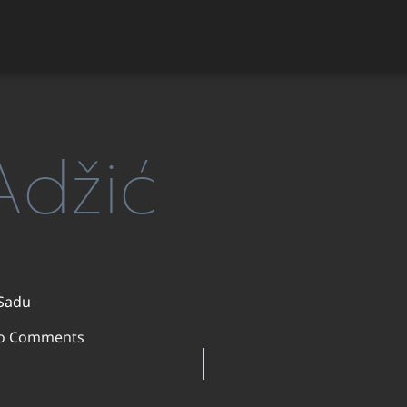
Adžić
Sadu
o Comments