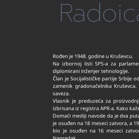
Radoica
Rođen je 1948. godine u Kruševcu.
Na izbornoj listi SPS-a za parlam
diplomirani inženjer tehnologije.
Član je Socijalističke partije Srbij
zamenik gradonačelnika Kruševca. 
saveza.
Vlasnik je preduzeća za proizvodnj
izbrisana iz registra APR-a. Kako kaž
Domaći mediji navode da je dva puta
je osuđen na 18 meseci zatvora, a 
bio je osuđen na 16 meseci zatvo
Napredak.