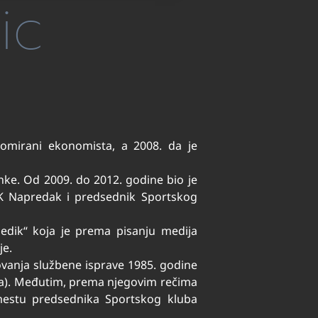
ic
lomirani ekonomista, a 2008. da je
anke. Od 2009. do 2012. godine bio je
FK Napredak i predsednik Sportskog
medik“ koja je prema pisanju medija
je.
ovanja službene isprave 1985. godine
ja). Međutim, prema njegovim rečima
mestu predsednika Sportskog kluba