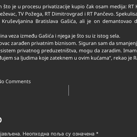
n što je u procesu privatizacije kupio čak osam medija: RT 
neževac, TV Požega, RT Dimitrovgrad i RT Pančevo. Spekulisa
 Kruševljanina Bratislava Gašića, ali je on demantovao 
na veza između Gašića i njega je što su iz istog sela.
vac zarađen privatnim biznisom. Siguran sam da smanjenj
 sistem privatnog preduzetništva, mogu da zaradim. Imam ti
ujem sa ljudima koje zateknem u ovim kućama“, rekao je Ra
No Comments
р
јављена.
Неопходна поља су означена
*