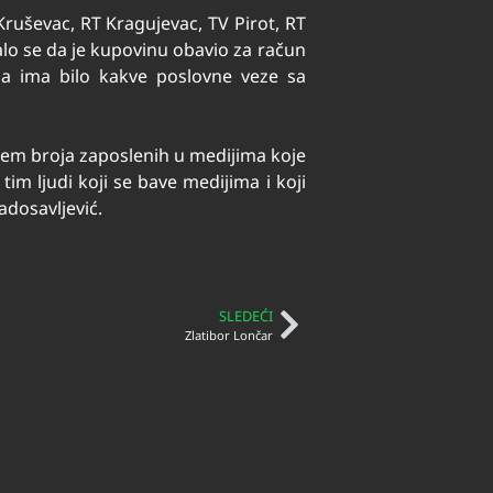
Kruševac, RT Kragujevac, TV Pirot, RT
lo se da je kupovinu obavio za račun
da ima bilo kakve poslovne veze sa
em broja zaposlenih u medijima koje
m ljudi koji se bave medijima i koji
dosavljević.
SLEDEĆI
Zlatibor Lončar