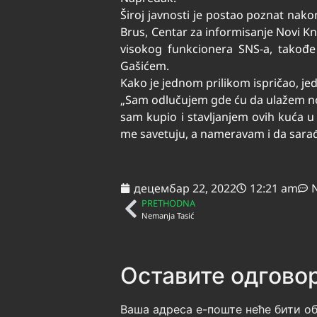
Široj javnosti je postao poznat nako
Brus, Centar za informisanje Novi K
visokog funkcionera SNS-a, takođe
Gašićem.
Kako je jednom prilikom ispričao, jedi
„Sam odlučujem gde ću da ulažem no
sam kupio i stavljanjem ovih kuća u
me savetuju, a nameravam i da sarađ
децембар 22, 2022
12:21 am
PRETHODNA
Nemanja Tasić
Оставите одгово
Ваша адреса е-поште неће бити об