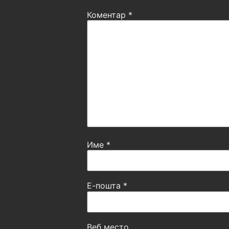
Коментар
*
Име
*
Е-пошта
*
Веб место