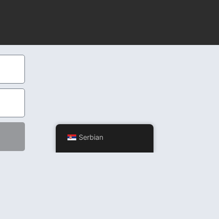
Serbian
ržaj, niti garantujemo tačnost, potpunost ili ažurnost prikazanih informacija.
ijama ili brendovima pomenutim na sajtu.