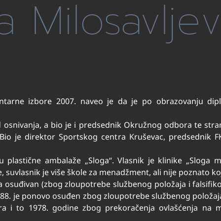
 Milosavljev
entarne izbore 2007. naveo je da je po obrazovanju dip
e od osnivanja, a bio je i predsednik Okružnog odbora te str
Bio je direktor Sportskog centra Kruševac, predsednik 
u plastične ambalaže „Sloga“. Vlasnik je klinike „Sloga 
e, suvlasnik je više škole za menadžment, ali nije poznato ko
 osuđivan (zbog zloupotrebe službenog položaja i falsifik
1988. je ponovo osuđen zbog zloupotrebe službenog položa
ra i to 1978. godine zbog prekoračenja ovlašćenja na 