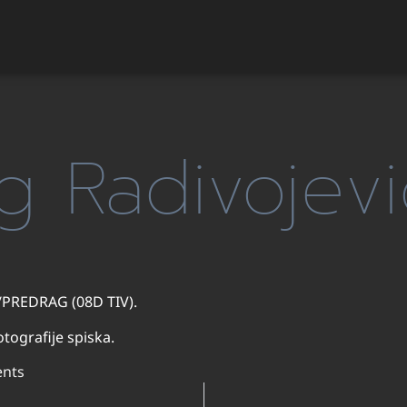
g Radivojevi
C/PREDRAG (08D TIV).
tografije spiska.
nts