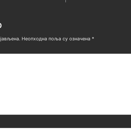
р
јављена.
Неопходна поља су означена
*