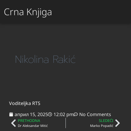
Crna Knjiga
Nikolina Rakić
Voditeljka RTS
април 15, 2025
12:02 pm
No Comments
PRETHODNA
SLEDEĆI
Dr Aleksandar Mitić
Marko Popadić