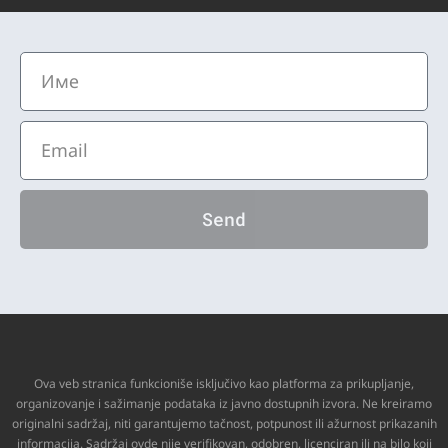
Send
Ova veb stranica funkcioniše isključivo kao platforma za prikupljanje,
organizovanje i sažimanje podataka iz javno dostupnih izvora. Ne kreiramo
originalni sadržaj, niti garantujemo tačnost, potpunost ili ažurnost prikazanih
informacija. Sadržaj ovde nije verifikovan, odobren, licenciran ili na bilo koji