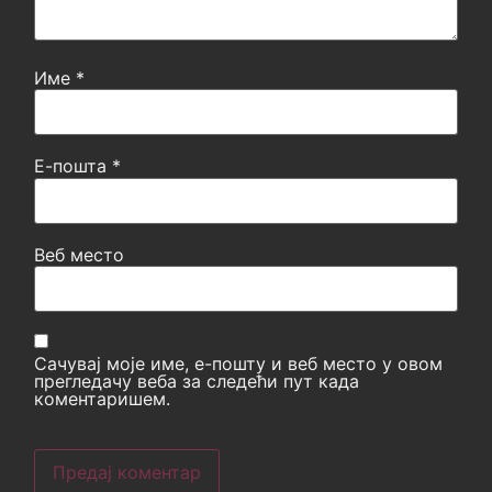
Име
*
Е-пошта
*
Веб место
Сачувај моје име, е-пошту и веб место у овом
прегледачу веба за следећи пут када
коментаришем.