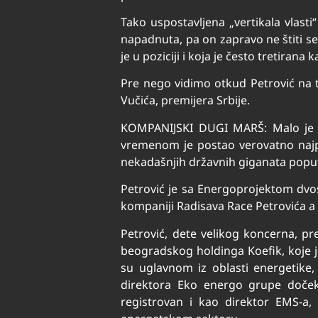
Tako uspostavljena „vertikala vlast
napadnuta, pa on zapravo ne štiti se
je u poziciji i koja je često tretirana
Pre nego vidimo otkud Petrović na 
Vučića, premijera Srbije.
KOMPANIJSKI DUGI MARŠ: Malo je lju
vremenom je postao verovatno najpo
nekadašnjih državnih giganata poput 
Petrović je sa Energoprojektom dvo
kompaniji Radisava Race Petrovića a i
Petrović, dete velikog koncerna, pr
beogradskog holdinga Koefik, koje 
su uglavnom iz oblasti energetike
direktora Eko energo grupe dočeka
registrovan i kao direktor EMS-a