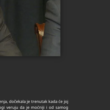
nja, dočekala je trenutak kada će joj
ogi veruju da je moćniji i od samog