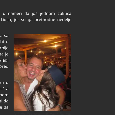
a, u nameri da još jednom zakuca
Lidiju, jer su ga prethodne nedelje
da sa
bi u
bije
ta je
Vladi
pored
ra u
ništa
dnom
ti da
če sa
Nikola Petrović – Bunga Bunga