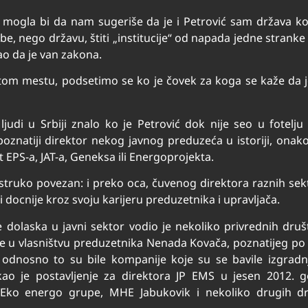
i“ mogla bi da nam sugeriše da je i Petrović sam država ko
be, nego državu, štiti „institucije“ od napada jedne stranke
 kao da je van zakona.
tom mestu, podsetimo se ko je čovek za koga se kaže da 
di u Srbiji znalo ko je Petrović dok nije seo u fotelju 
znatiji direktor nekog javnog preduzeća u istoriji, onako
EPS-a, JAT-a, Geneksa ili Energoprojekta.
struko povezan: i preko oca, čuvenog direktora raznih se
 docnije kroz svoju karijeru preduzetnika i upravljača.
e dolaska u javni sektor vodio je nekoliko privrednih dru
je u vlasništvu preduzetnika Nenada Kovača, poznatijeg po
, odnosno to su bile kompanije koje su se bavile izgrad
o je postavljenje za direktora JP EMS u jesen 2012. g
, Eko energo grupe, MHE Jabukovik i nekoliko drugih d