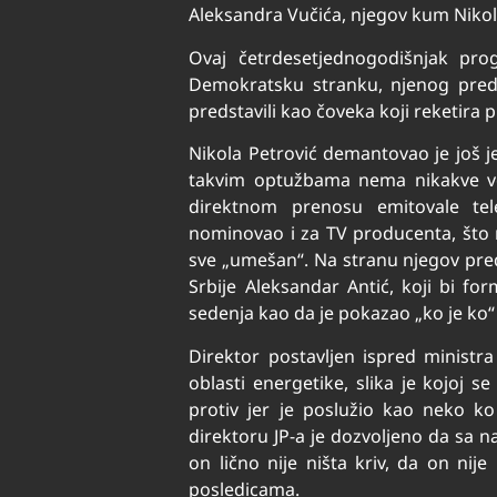
Aleksandra Vučića, njegov kum Nikol
Ovaj četrdesetjednogodišnjak pr
Demokratsku stranku, njenog predse
predstavili kao čoveka koji reketira p
Nikola Petrović demantovao je još je
takvim optužbama nema nikakve veze
direktnom prenosu emitovale tele
nominovao i za TV producenta, što mu
sve „umešan“. Na stranu njegov pred
Srbije Aleksandar Antić, koji bi fo
sedenja kao da je pokazao „ko je ko“ u
Direktor postavljen ispred ministr
oblasti energetike, slika je kojoj s
protiv jer je poslužio kao neko 
direktoru JP-a je dozvoljeno da sa n
on lično nije ništa kriv, da on nij
posledicama.