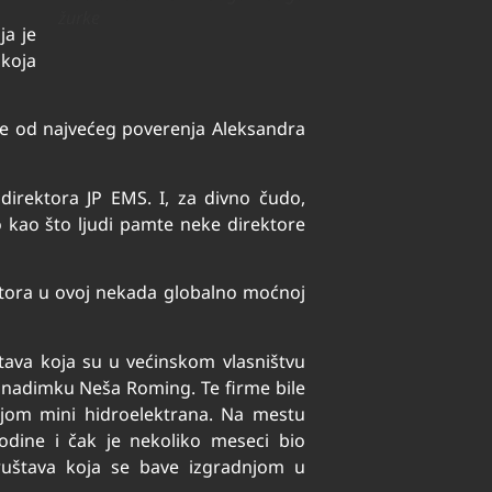
žurke
ja je
 koja
je od najvećeg poverenja Aleksandra
direktora JP EMS. I, za divno čudo,
 kao što ljudi pamte neke direktore
ktora u ovoj nekada globalno moćnoj
štava koja su u većinskom vlasništvu
 nadimku Neša Roming. Te firme bile
njom mini hidroelektrana. Na mestu
odine i čak je nekoliko meseci bio
ruštava koja se bave izgradnjom u