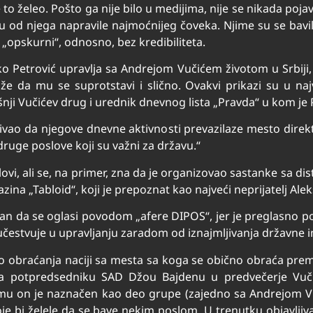
je to želeo. Pošto ga nije bilo u medijima, nije se nikada po
su od njega napravile najmoćnijeg čoveka. Njime su se bavil
et „opskurni“, odnosno, bez kredibiliteta.
ako Petrović upravlja sa Andrejom Vučićem životom u Srbiji
 da mu se suprotstavi i slično. Ovakvi prikazi su u najve
nji Vučićev drug i urednik dnevnog lista „Pravda“ u kom je P
đivao da njegove dnevne aktivnosti prevazilaze mesto dire
ruge poslove koji su važni za državu.“
ovi, ali se, na primer, zna da je organizovao sastanke sa d
azina „Tabloid“, koji je prepoznat kao najveći neprijatelj Ale
eran da se oglasi povodom „afere DIPOS“, jer je preglasno 
 da učestvuje u upravljanju zaradom od iznajmljivanja državne 
o obraćanja naciji sa mesta sa koga se obično obraća premi
a potpredsedniku SAD Džou Bajdenu u predvečerje Vuč
mu on je naznačen kao deo grupe (zajedno sa Andrejom 
oje bi želele da se bave nekim poslom. U trenutku objavljiv