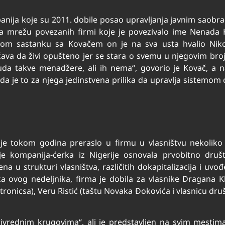
panija koje su 2011. dobile posao upravljanja javnim saobr
 na mrežu povezanih firmi koje je povezivalo ime Nenad
nom sastanku sa Kovačem on je na sva usta hvalio Niko
ava da živi opušteno jer se stara o svemu u njegovim b
uda takve menadžere, ali ih nema“, govorio je Kovač, a n
 da je to za njega jedinstvena prilika da upravlja sistemom 
e tokom godina preraslo u firmu u vlasništvu nekoliko s
 je kompanija-ćerka iz Nigerije osnovala prvobitno društ
 u strukturi vlasništva, različitih dokapitalizacija i uvo
ca ovog nedeljnika, firma je dobila za vlasnike Dragana Kl
nicsa), Veru Ristić (taštu Novaka Đokovića i vlasnicu druš
ivrednim krugovima“, ali je predstavljen na svim mesti