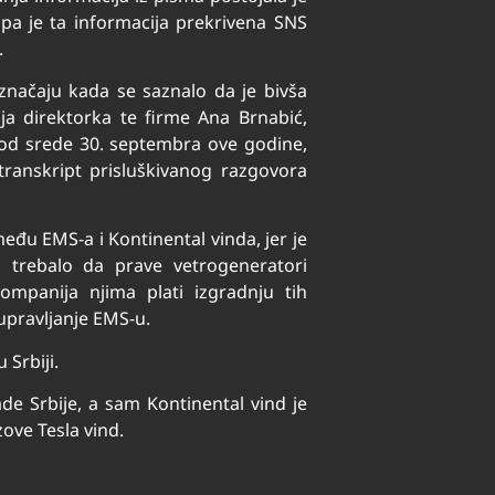
, pa je ta informacija prekrivena SNS
.
značaju kada se saznalo da je bivša
nja direktorka te firme Ana Brnabić,
e“ od srede 30. septembra ove godine,
 transkript prisluškivanog razgovora
đu EMS-a i Kontinental vinda, jer je
i trebalo da prave vetrogeneratori
ompanija njima plati izgradnju tih
 upravljanje EMS-u.
 Srbiji.
e Srbije, a sam Kontinental vind je
ove Tesla vind.