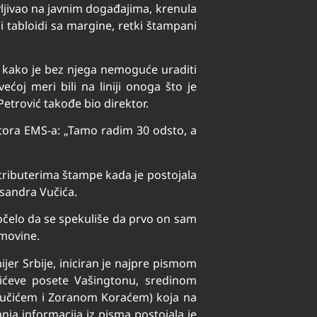
javljivao na javnim događajima, krenula
i tabloidi sa margine, retki štampani
, kako je bez njega nemoguće uraditi
ćoj meri bili na liniji onoga što je
etrović takođe bio direktor.
ktora EMS-a: „Tamo radim 30 odsto, a
istributerima štampe kada je postojala
ksandra Vučića.
počelo da se spekuliše da prvo on sam
imovine.
jer Srbije, iniciran je najpre pismom
ićeve posete Vašingtonu, sredinom
Vučićem i Zoranom Koraćem) koja na
anja informacija iz pisma postojala je