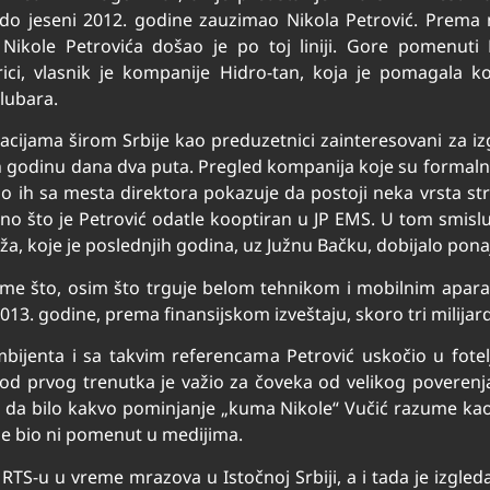
 do jeseni 2012. godine zauzimao Nikola Petrović. Prema 
Nikole Petrovića došao je po toj liniji. Gore pomenuti 
ici, vlasnik je kompanije Hidro-tan, koja je pomagala 
lubara.
lokacijama širom Srbije kao preduzetnici zainteresovani za i
 godinu dana dva puta. Pregled kompanija koje su formaln
io ih sa mesta direktora pokazuje da postoji neka vrsta st
dno što je Petrović odatle kooptiran u JP EMS. U tom smisl
, koje je poslednjih godina, uz Južnu Bačku, dobijalo ponaj
ome što, osim što trguje belom tehnikom i mobilnim apara
2013. godine, prema finansijskom izveštaju, skoro tri milijar
ijenta i sa takvim referencama Petrović uskočio u fotelju
od prvog trenutka je važio za čoveka od velikog poverenj
lo da bilo kakvo pominjanje „kuma Nikole“ Vučić razume kao
ije bio ni pomenut u medijima.
TS-u u vreme mrazova u Istočnoj Srbiji, a i tada je izgled