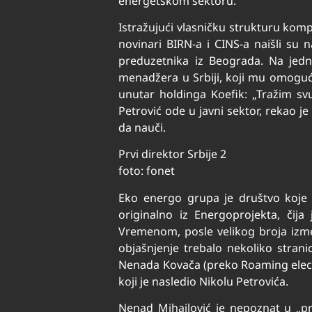
energetskom sektoru.
Istražujući vlasničku strukturu kom
novinari BIRN-a i CINS-a naišli su
preduzetnika iz Beograda. Na jed
menadžera u Srbiji, koji mu omoguć
unutar holdinga Koefik: „Tražim sv
Petrović ode u javni sektor, rekao je
da nauči.
Prvi direktor Srbije 2
foto: fonet
Eko energo grupa je društvo koje j
originalno iz Energoprojekta, čija
Vremenom, posle velikog broja izmena
objašnjenje trebalo nekoliko strani
Nenada Kovača (preko Roaming electro
koji je nasledio Nikolu Petrovića.
Nenad Mihajlović je nepoznat u „pr