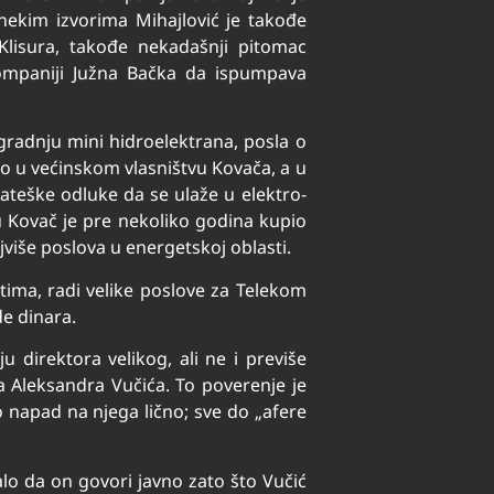
nekim izvorima Mihajlović je takođe
Klisura, takođe nekadašnji pitomac
kompaniji Južna Bačka da ispumpava
zgradnju mini hidroelektrana, posla o
o u većinskom vlasništvu Kovača, a u
rateške odluke da se ulaže u elektro-
u Kovač je pre nekoliko godina kupio
više poslova u energetskoj oblasti.
tima, radi velike poslove za Telekom
de dinara.
 direktora velikog, ali ne i previše
a Aleksandra Vučića. To poverenje je
 napad na njega lično; sve do „afere
alo da on govori javno zato što Vučić