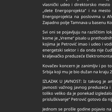
vlasnički udeo i direktorsko mesto
„dete Energoprojekta“ i na mesto 
Energoprojekta na poslovima u Afr
Zapadno polje Tamnava u basenu Ko
Svi oni se pojavljuju na različitim 
kome je „Vreme“ pisalo u prethodnih
kojima je Petrović imao i udeo i vod
energetski sektor i da onda nije ču
kraljevačko preduzeće Elektromontaža
Kovačev koncern je zanimljiv i po t
Srbija koji mu je bio dužan na kraju 
IZLAZAK U JAVNOST: Iz takvog je amb
javnosti važnog javnog preduzeća i 
toliko veliko da je ponekad izgleda
prisluškivanje“ Petrović gotovo da n
Jednom se prošle godine pojavio na R