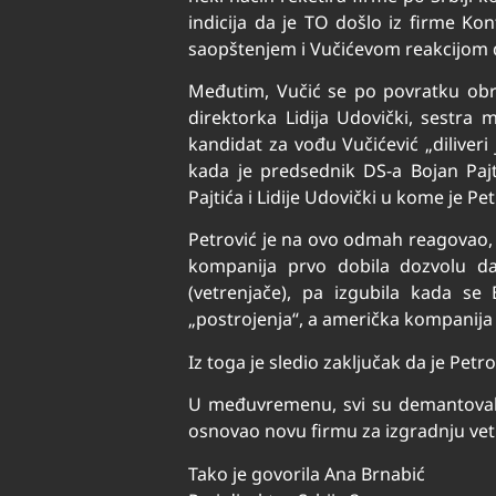
indicija da je TO došlo iz firme Kon
saopštenjem i Vučićevom reakcijom 
Međutim, Vučić se po povratku obru
direktorka Lidija Udovički, sestra 
kandidat za vođu Vučićević „diliveri
kada je predsednik DS-a Bojan Pajti
Pajtića i Lidije Udovički u kome je Pe
Petrović je na ovo odmah reagovao, 
kompanija prvo dobila dozvolu da 
(vetrenjače), pa izgubila kada se
„postrojenja“, a američka kompanija 
Iz toga je sledio zaključak da je Petro
U međuvremenu, svi su demantovali 
osnovao novu firmu za izgradnju vet
Tako je govorila Ana Brnabić