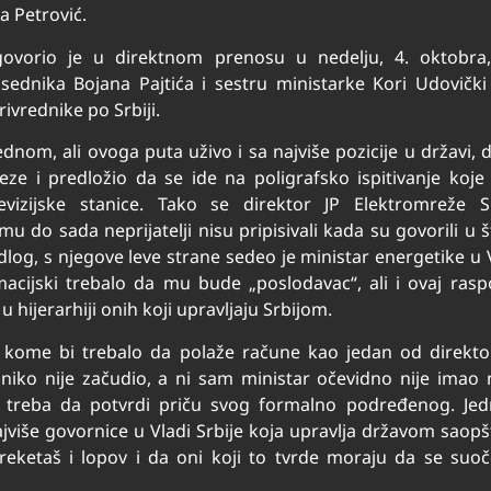
a Petrović.
ogovorio je u direktnom prenosu u nedelju, 4. oktobr
dnika Bojana Pajtića i sestru ministarke Kori Udovički 
rivrednike po Srbiji.
dnom, ali ovoga puta uživo i sa najviše pozicije u državi, 
 i predložio da se ide na poligrafsko ispitivanje koje 
vizijske stanice. Tako se direktor JP Elektromreže Sr
 do sada neprijatelji nisu pripisivali kada su govorili u š
log, s njegove leve strane sedeo je ministar energetike u 
rmacijski trebalo da mu bude „poslodavac“, ali i ovaj ras
 hijerarhiji onih koji upravljaju Srbijom.
a kome bi trebalo da polaže račune kao jedan od direkto
e niko nije začudio, a ni sam ministar očevidno nije imao 
ko treba da potvrdi priču svog formalno podređenog. Je
ajviše govornice u Vladi Srbije koja upravlja državom saopš
e reketaš i lopov i da oni koji to tvrde moraju da se suo