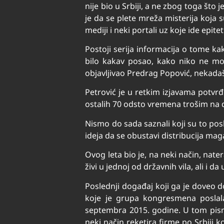
nije bio u Srbiji, a ne zbog toga što 
je da se plete mreža misterija koja 
mediji i neki portali uz koje ide epit
Postoji serija informacija o tome k
bilo kakav posao, kako niko ne može
objavljivao Predrag Popović, nekadaš
Petrović je u retkim izjavama potvr
ostalih 70 odsto vremena trošim na d
Nismo do sada saznali koji su to posl
ideja da se obustavi distribucija mag
Ovog leta bio je, na neki način, nat
živi u jednoj od državnih vila, ali i
Poslednji događaj koji ga je doveo d
koje je grupa kongresmena poslal
septembra 2015. godine. U tom pis
neki način reketira firme po Srbiji k