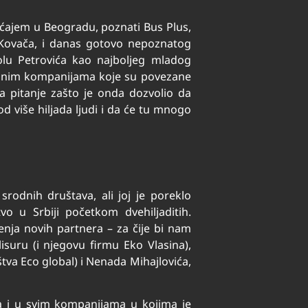
aćajem u Beogradu, poznati Bus Plus,
a Kovača, i danas gotovo nepoznatog
lu Petrovića kao najboljeg mladog
rojnim kompanijama koje su povezane
a pitanje zašto je onda dozvolio da
od više hiljada ljudi i da će tu mnogo
rodnih društava, ali joj je poreklo
vo u Srbiji početkom dvehiljaditih.
đenja novih partnera – za čije bi nam
isuru (i njegovu firmu Eko Vlasina),
tva Eco global) i Nenada Mihajlovića,
ma i u svim kompanijama u kojima je