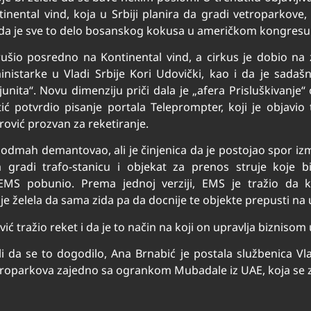
tinental vind, koja u Srbiji planira da gradi vetroparkove
da je sve to delo bosanskog kokusa u američkom kongresu
šio posredno na Kontinental vind, a cirkus je dobio na 
ministarke u Vladi Srbije Kori Udovički, kao i da je sadaš
 junita“. Novu dimenziju priči dala je „afera Prisluškivanj
ć potvrdio pisanje portala Teleprompter, koji je objavio
trović prozvan za reketiranje.
odmah demantovao, ali je činjenica da je postojao spor izme
gradi trafo-stanicu i objekat za prenos struje koje b
 EMS pobunio. Prema jednoj verziji, EMS je tražio da k
je želela da sama zida pa da docnije te objekte prepusti na
vić tražio reket i da je to način na koji on upravlja biznisom u
da se to dogodilo, Ana Brnabić je postala službenica Vlad
roparkova zajedno sa ogrankom Mubadale iz UAE, koja se z