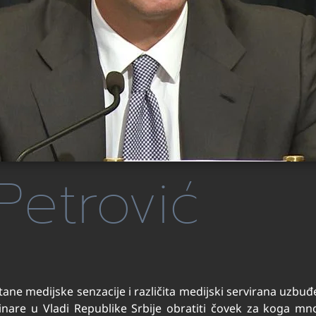
Petrović
ane medijske senzacije i različita medijski servirana uzbuđe
inare u Vladi Republike Srbije obratiti čovek za koga mn