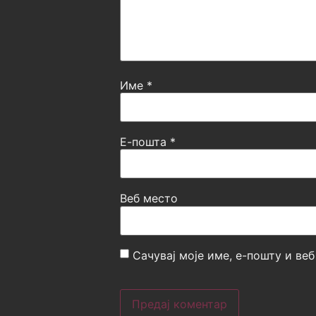
Име
*
Е-пошта
*
Веб место
Сачувај моје име, е-пошту и ве