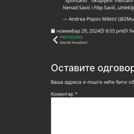
"Spontano" okupljeni meštani 
Nenad Savić i Filip Savić, uhleb
— Andrea Popov Miletić (@2Mu
новембар 29, 2024
8:05 pm
N
PRETHODNA
Gavrilo Kovačević
Оставите одгово
Ваша адреса е-поште неће бити об
Коментар
*