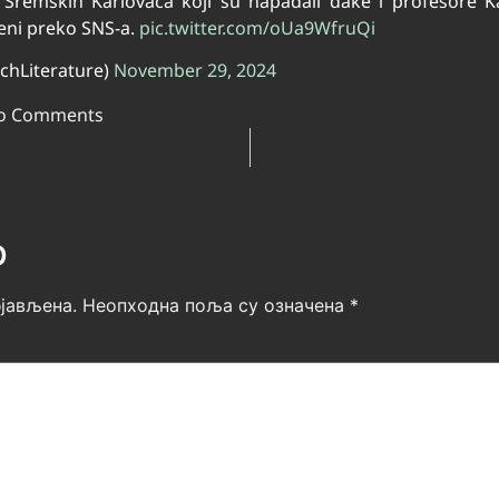
Sremskih Karlovaca koji su napadali đake i profesore K
ljeni preko SNS-a.
pic.twitter.com/oUa9WfruQi
chLiterature)
November 29, 2024
o Comments
р
јављена.
Неопходна поља су означена
*