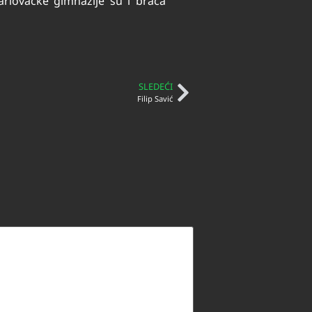
arlovačke gimnazije su i braća
SLEDEĆI
Filip Savić