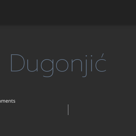
a Dugonjić
mments