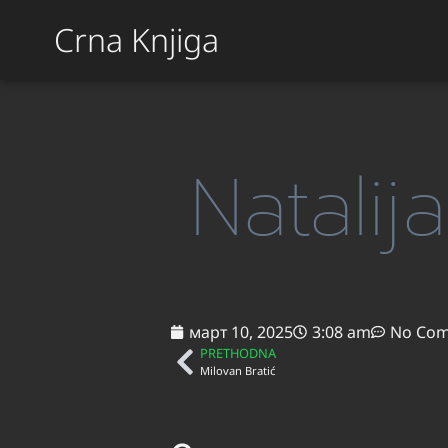
Crna Knjiga
Natalij
март 10, 2025
3:08 am
No Co
PRETHODNA
Milovan Bratić