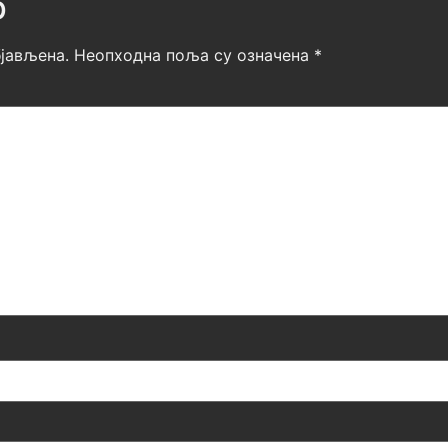
р
јављена.
Неопходна поља су означена
*