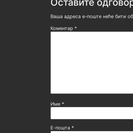
Оставите одгово
Ваша адреса е-поште неће бити об
Коментар
*
Име
*
Е-пошта
*