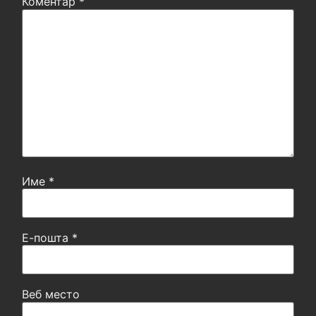
Коментар
*
Име
*
Е-пошта
*
Веб место