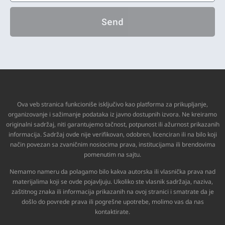
Send
Ova veb stranica funkcioniše isključivo kao platforma za prikupljanje,
organizovanje i sažimanje podataka iz javno dostupnih izvora. Ne kreiramo
originalni sadržaj, niti garantujemo tačnost, potpunost ili ažurnost prikazanih
informacija. Sadržaj ovde nije verifikovan, odobren, licenciran ili na bilo koji
način povezan sa zvaničnim nosiocima prava, institucijama ili brendovima
pomenutim na sajtu.
Nemamo nameru da polagamo bilo kakva autorska ili vlasnička prava nad
materijalima koji se ovde pojavljuju. Ukoliko ste vlasnik sadržaja, naziva,
zaštitnog znaka ili informacija prikazanih na ovoj stranici i smatrate da je
došlo do povrede prava ili pogrešne upotrebe, molimo vas da nas
kontaktirate.