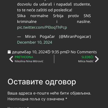
dozvolu da udaraš i napadaš studente,
to te neće zaštiti od posledica!
Slika normalne Srbija protiv SNS
kriminalne i nasilne.
pic.twitter.com/Pl0oqThPcp
— Miran Pogačar (@MiranPogacar)
December 10, 2024
децембар 10, 2024
9:35 pm
No Comments
PRETHODNA
SLEDEĆI
Nikolina Nina Mitrović
Milica Nedić
Оставите одговор
Ваша адреса е-поште неће бити објављена.
Неопходна поља су означена
*