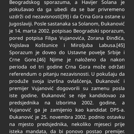
Beogradskog sporazuma, a Havijer Solana je
pokušavao da ga ubedi da se bar privremeno
uzdrži od nezavisnosti[39] i da Crna Gora ostane u
Jugoslaviji. Posle sastanaka sa Solanom, Đukanović
je 14. marta 2002. potpisao Beogradski sporazum,
pored potpisa Filipa Vujanovića, Zorana Đinđića,
Vojislava Koštunice i Miroljuba Labusa.[45]
Sporazum je doveo do Ustavne povelje Srbije i
Crne Gore.[46] Njime je naloženo da nakon
perioda od tri godine Crna Gora može održati
referendum o pitanju nezavisnosti. U pokušaju da
produže svoja izvršna ovlašćenja, Đukanović i
premijer Vujanović dogovorili su zamenu posla
iste godine. Đukanović se nije kandidovao za
predsjednika na izborima 2002. godine, a
Vujanović ga je zamijenio kao kandidat DPS-a.
Đukanović je 25. novembra 2002. podnio ostavku
na mjesto predsjednika, nekoliko mjeseci prije
isteka mandata, da bi ponovo postao premijer.