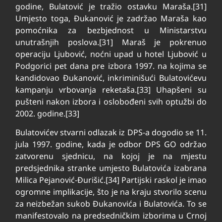
godine, Bulatović je tražio ostavku Maraša.[31]
Umjesto toga, Đukanović je zadržao Maraša kao
pomoćnika za bezbjednost u Ministarstvu
unutrašnjih poslova.[31] Maraš je pokrenuo
operaciju Ljubović, noćni upad u hotel Ljubović u
Podgorici pet dana pre izbora 1997. na kojima se
kandidovao Đukanović, inkriminišući Bulatovićevu
kampanju vrbovanja reketaša.[33] Uhapšeni su
pušteni nakon izbora i oslobođeni svih optužbi do
2002. godine.[33]
Bulatovićev stvarni odlazak iz DPS-a dogodio se 11.
jula 1997. godine, kada je odbor DPS GO održao
zatvorenu sjednicu, na kojoj je na mjestu
predsjednika stranke umjesto Bulatovića izabrana
Milica Pejanović-Đurišić.[34] Partijski raskol je imao
ogromne implikacije, što je na kraju stvorilo scenu
za neizbežan sukob Đukanovića i Bulatovića. To se
manifestovalo na predsedničkim izborima u Crnoj