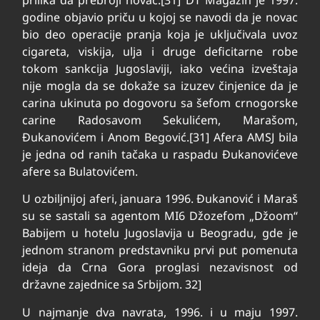
godine objavio priču u kojoj se navodi da je novac
bio deo operacije pranja koja je uključivala uvoz
cigareta, viskija, ulja i druge deficitarne robe
tokom sankcija Jugoslaviji, iako većina izveštaja
nije mogla da se dokaže sa izuzev činjenice da je
carina ukinuta po dogovoru sa šefom crnogorske
carine Radosavom Sekulićem, Marašom,
Đukanovićem i Anom Begović.[31] Afera AMSJ bila
je jedna od ranih tačaka u raspadu Đukanovićeve
afere sa Bulatovićem.
U ozbiljnijoj aferi, januara 1996. Đukanović i Maraš
su se sastali sa agentom MI6 Džozefom „Džoom“
Babijem u hotelu Jugoslavija u Beogradu, gde je
jednom stranom predstavniku prvi put pomenuta
ideja da Crna Gora proglasi nezavisnost od
državne zajednice sa Srbijom. 32]
U najmanje dva navrata, 1996. i u maju 1997.