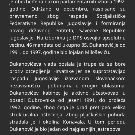
je obezbeđena nakon parlamentarnih izbora 1992.
godine. Održane u decembru, raspisane su
prevremeno zbog raspada Socijalističke
Federativne Republike Jugoslavije i formiranja
novog državnog entiteta, Savezne Republike
Jugoslavije. Na izborima je DPS osvojio apsolutnu
većinu, 46 mandata od ukupno 85. Đukanović je od
1991. do 1997. godine bio lojalan Miloševiću.
Đukanovićeva vlada poslala je trupe da se bore
protiv otcepljenja Hrvatske jer se suprotstavljao
raspadu Jugoslavije izazvanom slovenačkom
nezavisnošću i pobunama u drugim oblastima.
Đukanovićev kabinet je aktivno učestvovao u
opsadi Dubrovnika od jeseni 1991. do proleća
1992. godine, zbog čega je grad pretrpeo velika
strukturalna oštećenja. Zbog pljačkaških pohoda
stradala je i okolina Konavala. U tom periodu
Đukanović je bio jedan od najglasnijih jastrebova