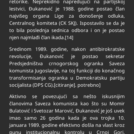
retorike. Neprekidno napredujući na partijskoj
lestvici, Đukanović je 1988. godine postao član
najvišeg organa Lige za donošenje odluka,
Centralnog komiteta (CK SKJ). Ispostavilo se da je
to bila poslednja sednica odbora i on je postao
njen najmlađi član ikada.[14]
Sredinom 1989. godine, nakon antibirokratske
revolucije, Đukanović je postao sekretar
Predsjedništva crnogorskog ogranka Saveza
komunista Jugoslavije, na toj funkciji do konačnog
transformisanja ogranka u Demokratsku partiju
socijalista (DPS CG).[citiranje]. potrebno]
Aktivno se povezujući sa nešto iskusnijim
članovima Saveza komunista kao što su Momir
Bulatović i Svetozar Marović, Đukanović je još uvek
imao samo 26 godina kada je ova trojka 10.
januara 1989. godine efektivno došla na vlast kroz
punu institucionalnu kontrolu u Crnoj Gori.