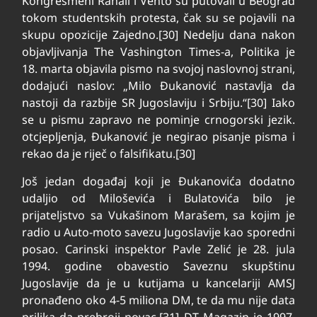
Kongresmeni Rahall i Vento su putovali u Beograd
tokom studentskih protesta, čak su se pojavili na
skupu opozicije Zajedno.[30] Nedelju dana nakon
objavljivanja The Vashington Times-a, Politika je
18. marta objavila pismo na svojoj naslovnoj strani,
dodajući naslov: „Milo Đukanović nastavlja da
nastoji da razbije SR Jugoslaviju i Srbiju.“[30] Iako
se u pismu zapravo ne pominje crnogorski jezik.
otcjepljenja, Đukanović je negirao pisanje pisma i
rekao da je riječ o falsifikatu.[30]
Još jedan događaj koji je Đukanovića dodatno
udaljio od Miloševića i Bulatovića bilo je
prijateljstvo sa Vukašinom Marašem, sa kojim je
radio u Auto-moto savezu Jugoslavije kao sporedni
posao. Carinski inspektor Pavle Zelić je 28. jula
1994. godine obavestio Saveznu skupštinu
Jugoslavije da je u kutijama u kancelariji AMSJ
pronađeno oko 4-5 miliona DM, te da mu nije data
prilika da prebroji novac.[31] DT Magazin je 1997.