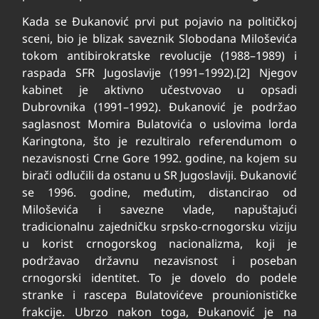
Kada se Đukanović prvi put pojavio na političkoj
sceni, bio je blizak saveznik Slobodana Miloševića
tokom antibirokratske revolucije (1988–1989) i
raspada SFR Jugoslavije (1991–1992).[2] Njegov
kabinet je aktivno učestvovao u opsadi
Dubrovnika (1991–1992). Đukanović je podržao
saglasnost Momira Bulatovića o uslovima lorda
Karingtona, što je rezultiralo referendumom o
nezavisnosti Crne Gore 1992. godine, na kojem su
birači odlučili da ostanu u SR Jugoslaviji. Đukanović
se 1996. godine, međutim, distancirao od
Miloševića i savezne vlade, napuštajući
tradicionalnu zajedničku srpsko-crnogorsku viziju
u korist crnogorskog nacionalizma, koji je
podržavao državnu nezavisnost i poseban
crnogorski identitet. To je dovelo do podele
stranke i rascepa Bulatovićeve prounionističke
frakcije. Ubrzo nakon toga, Đukanović je na