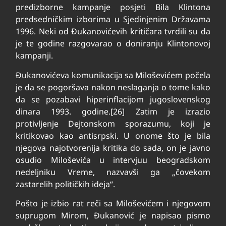
predizborne kampanje posjeti Bila Klintona
predsedničkim izborima u Sjedinjenim Državama
1996. Neki od Đukanovićevih kritičara tvrdili su da
je te godine razgovarao o doniranju Klintonovoj
kampanji.
Đukanovićeva komunikacija sa Miloševićem počela
je da se pogoršava nakon neslaganja o tome kako
da se pozabavi hiperinflacijom jugoslovenskog
dinara 1993. godine.[26] Zatim je izrazio
protivljenje Dejtonskom sporazumu, koji je
kritikovao kao antisrpski. U onome što je bila
njegova najotvorenija kritika do sada, on je javno
osudio Miloševića u intervjuu beogradskom
nedeljniku Vreme, nazvavši ga „čovekom
zastarelih političkih ideja“.
Pošto je izbio rat reči sa Miloševićem i njegovom
suprugom Mirom, Đukanović je napisao pismo