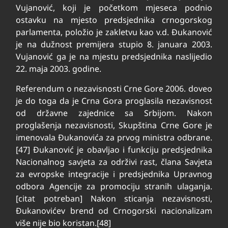
Vujanović, koji je početkom mjeseca podnio
ostavku na mjesto predsjednika crnogorskog
parlamenta, položio je zakletvu kao v.d. Đukanović
je na dužnost premijera stupio 8. januara 2003.
Vujanović ga je na mjestu predsjednika naslijedio
22. maja 2003. godine.
Referendum o nezavisnosti Crne Gore 2006. doveo
je do toga da je Crna Gora proglasila nezavisnost
od državne zajednice sa Srbijom. Nakon
proglašenja nezavisnosti, Skupština Crne Gore je
imenovala Đukanovića za prvog ministra odbrane.
[47] Đukanović je obavljao i funkciju predsjednika
Nacionalnog savjeta za održivi rast, člana Savjeta
za evropske integracije i predsjednika Upravnog
odbora Agencije za promociju stranih ulaganja.
[citat potreban] Nakon sticanja nezavisnosti,
Đukanovićev brend od Crnogorski nacionalizam
više nije bio koristan.[48]