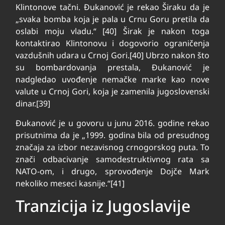
Klintonove tačni. Đukanović je rekao Širaku da je
„svaka bomba koja je pala u Crnu Goru pretila da
oslabi moju vladu.“ [40] Širak je nakon toga
kontaktirao Klintonovu i dogovorio ograničenja
vazdušnih udara u Crnoj Gori.[40] Ubrzo nakon što
su bombardovanja prestala, Đukanović je
nadgledao uvođenje nemačke marke kao nove
valute u Crnoj Gori, koja je zamenila jugoslovenski
dinar.[39]
Đukanović je u govoru u junu 2016. godine rekao
prisutnima da je „1999. godina bila od presudnog
značaja za izbor nezavisnog crnogorskog puta. To
znači odbacivanje samodestruktivnog rata sa
NATO-om, i drugo, sprovođenje Dojče Mark
nekoliko meseci kasnije.“[41]
Tranzicija iz Jugoslavije