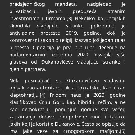
predsjedničkog mandata, nadgledao je
privatizaciju javnih preduzeća stranim
investitorima i firmama.[3] Nekoliko korupcijskih
skandala vladajuće stranke pokrenulo je
antivladine proteste 2019. godine, dok je
kontroverzni zakon o religiji izazvao još jedan talas
protesta. Opozicija je prvi put u tri decenije na
parlamentarnim izborima 2020. osvojila više
glasova od Đukanovićeve vladajuće stranke i
njenih partnera.
Neki posmatrači su Đukanovićevu vladavinu
opisali kao autoritarnu ili autokratsku, kao i kao
kleptokratiju.[4] Fridom haus je 2020. godine
klasifikovao Crnu Goru kao hibridni režim, a ne
kao demokratiju, pominjući godine sve većeg
zauzimanja države, zloupotrebe moći i taktike
jakih koji je koristio Đukanović. Često se opisuje da
ima jake veze sa crnogorskom mafijom.[5]