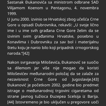
Sastanak Đukanovića sa ministrom odbrane SAD
Vilijamom Koenom u Pentagonu, 4. novembra
1999.
U junu 2000. izvinio se Hrvatskoj zbog učešća Crne
Gore u opsadi Dubrovnika, rekavši: „U svoje lično
ime i u ime svih građana Crne Gore želim da se
izvinim svim građanima Hrvatske, posebno u
Konavlima i Dubrovniku za sav bol i materijalnu
štetu koju je nanio bilo koji pripadnik crnogorskog
naroda.“[42]
Nakon svrgavanja Miloševića, Đukanović se suočio
sa dilemom jer više nije mogao da koristi
Miloševićev međunarodni položaj da se zalaže za
nezavisnost Crne Gore od Jugoslavije.[43]
Đukanović je početkom 2002. godine bio predmet
istrage o međunarodnoj trgovini cigaretama od
strane javnog tužioca Đuzepea Scelsija iz Barija.
[44] Istovremeno je bio uključen u pregovore uoči