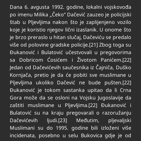
Dana 6. avgusta 1992. godine, lokalni vojskovođa
po imenu Milika „Čeko“ Dačević zauzeo je policijski
štab u Pljevljima nakon što je zaplijenjeno vozilo
koje je koristio njegov lični izaslanik. U onome što
je brzo preraslo u hitan slučaj, Dačeviću se predalo
više od polovine gradske policije.[21] Zbog toga su
Đukanović i Bulatović učestvovali u pregovorima
sa Dobricom Ćosićem i Životom Panićem.[22]
Jedan od Dačevićevih saučesnika iz Čajniča, Duško
Kornjača, pretio je da će pobiti sve muslimane u
Pljevljima ukoliko Dačević ne bude pušten.[22]
Đukanović je tokom sastanka upitao da li Crna
Gora može da se osloni na Vojsku Jugoslavije da
zaštiti muslimane u Pljevljima.[22] Đukanović i
Bulatović su na kraju pregovarali o razoružanju
Dačevićevih ljudi.[23] Međutim, pljevaljski
Muslimani su do 1995. godine bili izloženi više
incidenata, posebno u selu Bukovica gdje je od