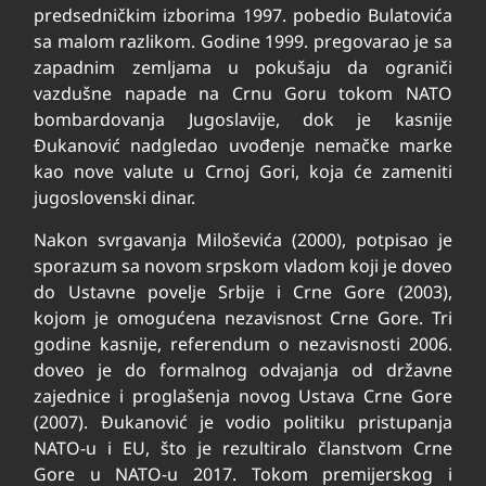
predsedničkim izborima 1997. pobedio Bulatovića
sa malom razlikom. Godine 1999. pregovarao je sa
zapadnim zemljama u pokušaju da ograniči
vazdušne napade na Crnu Goru tokom NATO
bombardovanja Jugoslavije, dok je kasnije
Đukanović nadgledao uvođenje nemačke marke
kao nove valute u Crnoj Gori, koja će zameniti
jugoslovenski dinar.
Nakon svrgavanja Miloševića (2000), potpisao je
sporazum sa novom srpskom vladom koji je doveo
do Ustavne povelje Srbije i Crne Gore (2003),
kojom je omogućena nezavisnost Crne Gore. Tri
godine kasnije, referendum o nezavisnosti 2006.
doveo je do formalnog odvajanja od državne
zajednice i proglašenja novog Ustava Crne Gore
(2007). Đukanović je vodio politiku pristupanja
NATO-u i EU, što je rezultiralo članstvom Crne
Gore u NATO-u 2017. Tokom premijerskog i