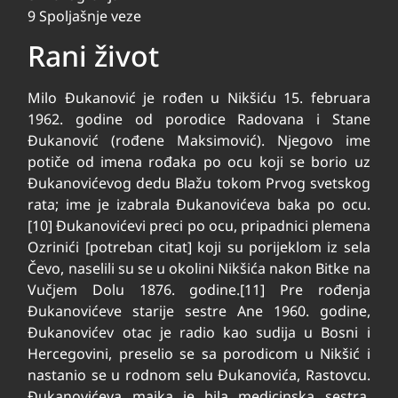
9 Spoljašnje veze
Rani život
Milo Đukanović je rođen u Nikšiću 15. februara
1962. godine od porodice Radovana i Stane
Đukanović (rođene Maksimović). Njegovo ime
potiče od imena rođaka po ocu koji se borio uz
Đukanovićevog dedu Blažu tokom Prvog svetskog
rata; ime je izabrala Đukanovićeva baka po ocu.
[10] Đukanovićevi preci po ocu, pripadnici plemena
Ozrinići [potreban citat] koji su porijeklom iz sela
Čevo, naselili su se u okolini Nikšića nakon Bitke na
Vučjem Dolu 1876. godine.[11] Pre rođenja
Đukanovićeve starije sestre Ane 1960. godine,
Đukanovićev otac je radio kao sudija u Bosni i
Hercegovini, preselio se sa porodicom u Nikšić i
nastanio se u rodnom selu Đukanovića, Rastovcu.
Đukanovićeva majka je bila medicinska sestra.