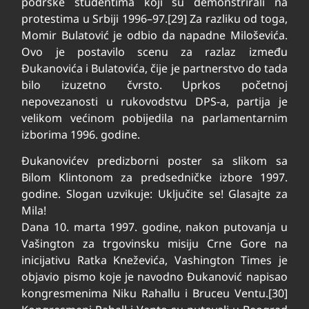
podrške studentima koji su demonstrirali na
protestima u Srbiji 1996–97.[29] Za razliku od toga,
Momir Bulatović je odbio da napadne Miloševića.
Ovo je postavilo scenu za razlaz između
Đukanovića i Bulatovića, čije je partnerstvo do tada
bilo izuzetno čvrsto. Uprkos početnoj
nepovezanosti u rukovodstvu DPS-a, partija je
velikom većinom pobijedila na parlamentarnim
izborima 1996. godine.
Đukanovićev predizborni poster sa slikom sa
Bilom Klintonom za predsedničke izbore 1997.
godine. Slogan uzvikuje: Uključite se! Glasajte za
Mila!
Dana 10. marta 1997. godine, nakon putovanja u
Vašington za trgovinsku misiju Crne Gore na
inicijativu Ratka Kneževića, Vashington Times je
objavio pismo koje je navodno Đukanović napisao
kongresmenima Niku Rahallu i Bruceu Ventu.[30]