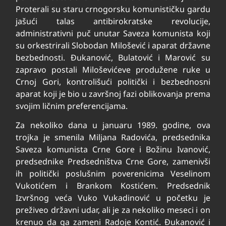
Proterali su staru crnogorsku komunističku gardu
jašući talas antibirokratske revolucije,
administrativni puč unutar Saveza komunista koji
su orkestrirali Slobodan Milošević i aparat državne
bezbednosti. Đukanović, Bulatović i Marović su
zapravo postali Miloševićeve produžene ruke u
Crnoj Gori, kontrolišući politički i bezbednosni
aparat koji je bio u završnoj fazi oblikovanja prema
svojim ličnim preferencijama.
Za nekoliko dana u januaru 1989. godine, ova
trojka je smenila Miljana Radovića, predsednika
Saveza komunista Crne Gore i Božinu Ivanović,
predsednike Predsedništva Crne Gore, zamenivši
ih politički poslušnim poverenicima Veselinom
Vukotićem i Brankom Kostićem. Predsednik
Izvršnog veća Vuko Vukadinović u početku je
preživeo državni udar, ali je za nekoliko meseci i on
krenuo da ga zameni Radoje Kontić. Đukanović i