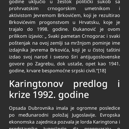
godine uključio u žestok politički sukob sa
prohrvatskim crnogorskim umetnikom i
aktivistom Jevremom Brkovićem, koji je rezultirao
Brkovićevim progonstvom u Hrvatsku, koje je
trajalo do 1998. godine. Đukanović je ovom
prilikom izjavio: „ Svaki pametan Crnogorac i svaki
poštenjak na ovoj zemlji sa mržnjom pominje ime
izdajnika Jevrema Brkovića, koji je u čistoj taštini
izdao svoj narod i svesno širi antijugoslovenske
govore po Zagrebu, dok ustaše, opet kao 1941.
godine, krvare bespomoćne srpski civili.“[18]
Karingtonov predlog i
krize 1992. godine
Opsada Dubrovnika imala je ogromne posledice
po međunarodni položaj Jugoslavije. Evropska
ekonomska zajednica pozvala je lorda Karingtona i
predstavnike Jugoslavije da pregovaraju o