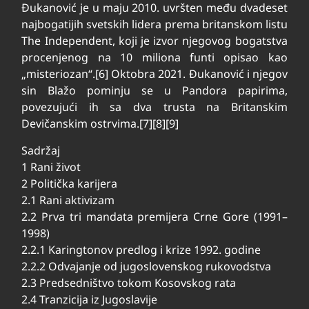
Đukanović je u maju 2010. uvršten među dvadeset
najbogatijih svetskih lidera prema britanskom listu
The Independent, koji je izvor njegovog bogatstva
procenjenog na 10 miliona funti opisao kao
„misteriozan“.[6] Oktobra 2021. Đukanović i njegov
sin Blažo pominju se u Pandora papirima,
povezujući ih sa dva trusta na Britanskim
Devičanskim ostrvima.[7][8][9]
Sadržaj
1 Rani život
2 Politička karijera
2.1 Rani aktivizam
2.2 Prva tri mandata premijera Crne Gore (1991–
1998)
2.2.1 Karingtonov predlog i krize 1992. godine
2.2.2 Odvajanje od jugoslovenskog rukovodstva
2.3 Predsedništvo tokom Kosovskog rata
2.4 Tranzicija iz Jugoslavije