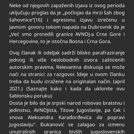
Neke od njegovih zapaženih izjava iz ovog perioda
uključuju proglas da je „počinjao da mrzi šah zbog
šahovnice“[16] i agresivnu izjavu izrečenu u
javnom govoru tokom napada na Dubrovnik da je
„Već smo proredili granice AVNOJ-a Crne Gore i
Hercegovine, to je istočna Bosna i Crna Gora.
Ovaj članak ili odeljak sadrži blisko parafraziranje
jednog ili više neslobodnih izvora zaštićenih
autorskim pravima. Relevantna diskusija se može
naći na stranici za razgovor. Ideje u ovom članku
treba da budu izražene na originalan način. (april
2021.) (Saznajte kako i kada da uklonite ovu
šablonsku poruku)
Dosta je bilo da je srpski narod robovao bratstvu i
jedinstvu, AVNOJista, Titove Jugoslavije, pa čak i
snova Aleksandra Karađorđevića da popravi
Jugoslaviju“. Đukanović se zalagao za izmenu
unutrašnjih granica bivših jugoslovenskih