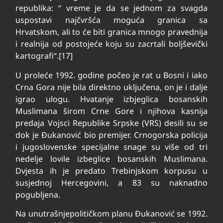
republika: “ vreme je da se jednom za svagda
uspostavi najčvršća moguća granica sa
Hrvatskom, ali to će biti granica mnogo pravednija
i realnija od postojeće koju su zacrtali boljševički
kartografi“.[17]
U proleće 1992. godine počeo je rat u Bosni i iako
Crna Gora nije bila direktno uključena, on je i dalje
igrao ulogu. Hvatanje izbjeglica bosanskih
Muslimana širom Crne Gore i njihova kasnija
predaja Vojsci Republike Srpske (VRS) desili su se
dok je Đukanović bio premijer. Crnogorska policija
i jugoslovenske specijalne snage su više od tri
nedelje lovile izbeglice bosanskih Muslimana.
Dvjesta ih je predato Trebinjskom korpusu u
susjednoj Hercegovini, a 83 su naknadno
pogubljena.
Na unutrašnjepolitičkom planu Đukanović se 1992.