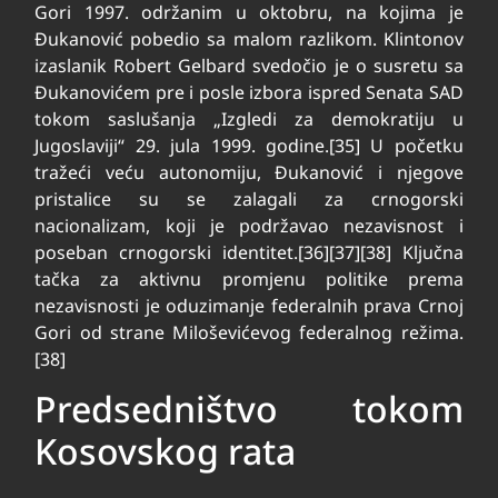
Gori 1997. održanim u oktobru, na kojima je
Đukanović pobedio sa malom razlikom. Klintonov
izaslanik Robert Gelbard svedočio je o susretu sa
Đukanovićem pre i posle izbora ispred Senata SAD
tokom saslušanja „Izgledi za demokratiju u
Jugoslaviji“ 29. jula 1999. godine.[35] U početku
tražeći veću autonomiju, Đukanović i njegove
pristalice su se zalagali za crnogorski
nacionalizam, koji je podržavao nezavisnost i
poseban crnogorski identitet.[36][37][38] Ključna
tačka za aktivnu promjenu politike prema
nezavisnosti je oduzimanje federalnih prava Crnoj
Gori od strane Miloševićevog federalnog režima.
[38]
Predsedništvo tokom
Kosovskog rata