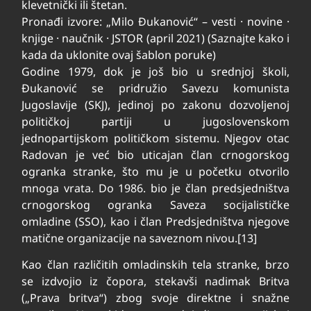
klevetnički ili štetan.
Pronađi izvore: „Milo Đukanović“ – vesti · novine ·
knjige · naučnik · JSTOR (april 2021) (Saznajte kako i
kada da uklonite ovaj šablon poruke)
Godine 1979, dok je još bio u srednjoj školi,
Đukanović se pridružio Savezu komunista
Jugoslavije (SKJ), jedinoj po zakonu dozvoljenoj
političkoj partiji u jugoslovenskom
jednopartijskom političkom sistemu. Njegov otac
Radovan je već bio uticajan član crnogorskog
ogranka stranke, što mu je u početku otvorilo
mnoga vrata. Do 1986. bio je član predsjedništva
crnogorskog ogranka Saveza socijalističke
omladine (SSO), kao i član Predsjedništva njegove
matične organizacije na saveznom nivou.[13]
Kao član različitih omladinskih tela stranke, brzo
se izdvojio iz čopora, stekavši nadimak Britva
(„Prava britva“) zbog svoje direktne i snažne