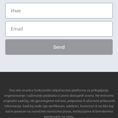
Send
Ova veb stranica funkcioniše isključivo kao platforma za prikupljanje,
organizovanje i sažimanje podataka iz javno dostupnih izvora. Ne kreiramo
originalni sadržaj, niti garantujemo tačnost, potpunost ili ažurnost prikazanih
informacija. Sadržaj ovde nije verifikovan, odobren, licenciran ili na bilo koji
način povezan sa zvaničnim nosiocima prava, institucijama ili brendovima
pomenutim na sajtu.