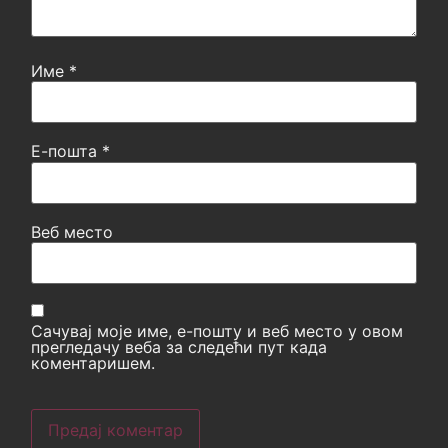
Име
*
Е-пошта
*
Веб место
Сачувај моје име, е-пошту и веб место у овом
прегледачу веба за следећи пут када
коментаришем.