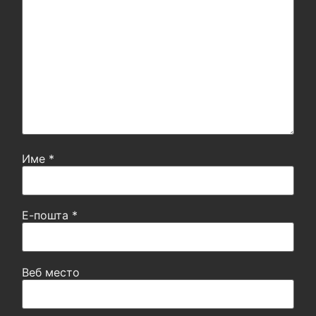
Име
*
Е-пошта
*
Веб место