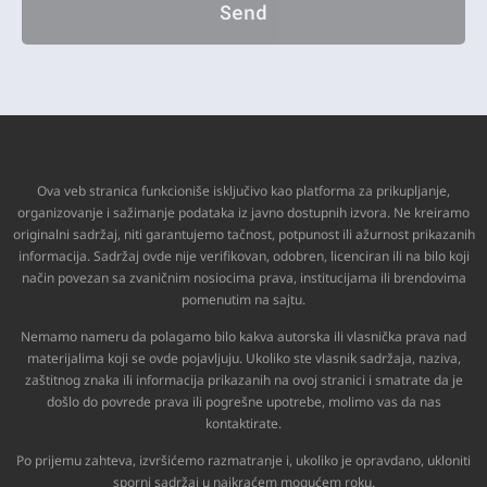
Send
Ova veb stranica funkcioniše isključivo kao platforma za prikupljanje,
organizovanje i sažimanje podataka iz javno dostupnih izvora. Ne kreiramo
originalni sadržaj, niti garantujemo tačnost, potpunost ili ažurnost prikazanih
informacija. Sadržaj ovde nije verifikovan, odobren, licenciran ili na bilo koji
način povezan sa zvaničnim nosiocima prava, institucijama ili brendovima
pomenutim na sajtu.
Nemamo nameru da polagamo bilo kakva autorska ili vlasnička prava nad
materijalima koji se ovde pojavljuju. Ukoliko ste vlasnik sadržaja, naziva,
zaštitnog znaka ili informacija prikazanih na ovoj stranici i smatrate da je
došlo do povrede prava ili pogrešne upotrebe, molimo vas da nas
kontaktirate.
Po prijemu zahteva, izvršićemo razmatranje i, ukoliko je opravdano, ukloniti
sporni sadržaj u najkraćem mogućem roku.