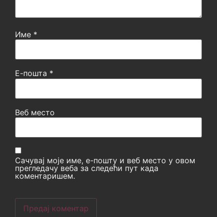
Име
*
Е-пошта
*
Веб место
Сачувај моје име, е-пошту и веб место у овом
прегледачу веба за следећи пут када
коментаришем.