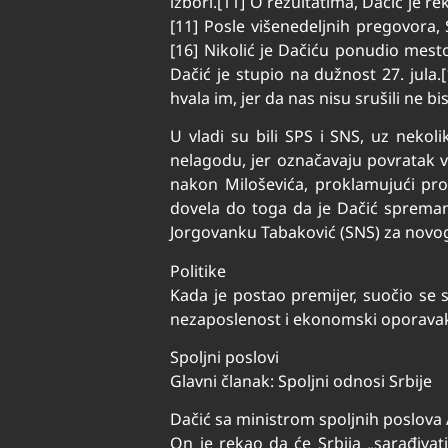
izbori.[11] O rezultatima, Dačić je 
[11] Posle višenedeljnih pregovora,
[16] Nikolić je Dačiću ponudio mest
Dačić je stupio na dužnost 27. jula
hvala im, jer da nas nisu srušili ne b
U vladi su bili SPS i SNS, uz nekolik
nelagodu, jer označavaju povratak vla
nakon Miloševića, proklamujući pro-
dovela do toga da je Dačić spreman
Jorgovanku Tabaković (SNS) za novo
Politike
Kada je postao premijer, suočio se 
nezaposlenost i ekonomski oporavak t
Spoljni poslovi
Glavni članak: Spoljni odnosi Srbije
Dačić sa ministrom spoljnih poslova
On je rekao da će Srbija „sarađiv