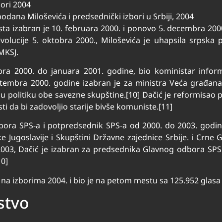
ori 2004
dana Miloševića i predsednički izbori u Srbiji, 2004
sta izabran je 10. februara 2000. i ponovo 5. decembra 200
lucije 5. oktobra 2000., Miloševića je uhapsila srpska po
MKSJ.
obra 2000. do januara 2001. godine, bio koministar infor
eptembra 2000. godine izabran je za ministra Veća građana
 politiku obe savezne skupštine.[10] Dačić je reformisao 
i da bi zadovoljio starije bivše komuniste.[11]
bora SPS-a i potpredsednik SPS-a od 2000. do 2003. godin
 Jugoslavije i Skupštini Državne zajednice Srbije. i Crne 
003, Dačić je izabran za predsednika Glavnog odbora SPS.
10]
 na izborima 2004. i bio je na petom mestu sa 125.952 glasa 
stvo