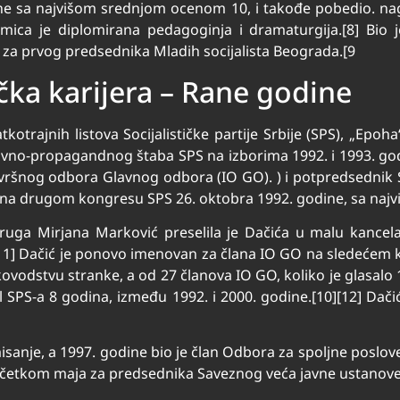
ne sa najvišom srednjom ocenom 10, i takođe pobedio. na
Emica je diplomirana pedagoginja i dramaturgija.[8] Bio j
 za prvog predsednika Mladih socijalista Beograda.[9
ička karijera – Rane godine
kotrajnih listova Socijalističke partije Srbije (SPS), „Epoh
ativno-propagandnog štaba SPS na izborima 1992. i 1993. go
n Izvršnog odbora Glavnog odbora (IO GO). ) i potpredsednik
 na drugom kongresu SPS 26. oktobra 1992. godine, sa najvi
pruga Mirjana Marković preselila je Dačića u malu kance
[11] Dačić je ponovo imenovan za člana IO GO na sledećem 
ovodstvu stranke, a od 27 članova IO GO, koliko je glasalo 
rol SPS-a 8 godina, između 1992. i 2000. godine.[10][12] Dačic
sanje, a 1997. godine bio je član Odbora za spoljne poslove.
četkom maja za predsednika Saveznog veća javne ustanove 