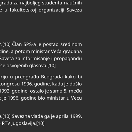
grada za najboljeg studenta naučnih
e u fakultetskoj organizaciji Saveza
a“.[10] Član SPS-a je postao sredinom
dine, a potom ministar Veća građana
 Saveta za informisanje i propagandu
še osvojenih glasova.[10]
lariju u predgrađu Beograda kako bi
kongresu 1996. godine, kada je došlo
1992. godine, ostalo je samo 5, među
́ je 1996. godine bio ministar u Veću
[10] Savezna vlada ga je aprila 1999.
RTV Jugoslavija.[10]