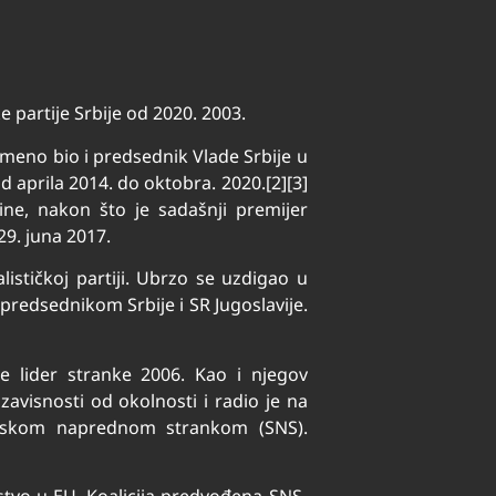
ke partije Srbije od 2020. 2003.
emeno bio i predsednik Vlade Srbije u
d aprila 2014. do oktobra. 2020.[2][3]
ine, nakon što je sadašnji premijer
29. juna 2017.
ističkoj partiji. Ubrzo se uzdigao u
predsednikom Srbije i SR Jugoslavije.
e lider stranke 2006. Kao i njegov
avisnosti od okolnosti i radio je na
m Srpskom naprednom strankom (SNS).
anstvo u EU. Koalicija predvođena SNS-