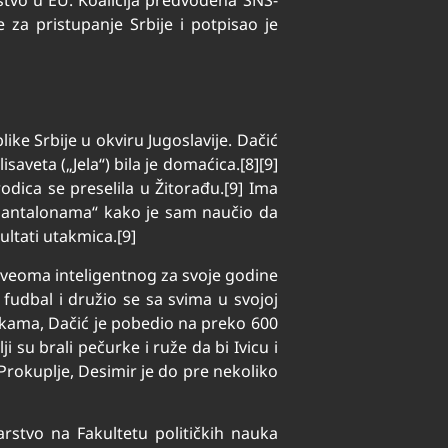
 za pristupanje Srbije i potpisao je
ike Srbije u okviru Jugoslavije. Dačić
saveta („Jela“) bila je domaćica.[8][9]
odica se preselila u Žitorađu.[9] Ima
 pantalonama“ kako je sam naučio da
ultati utakmica.[9]
ao veoma inteligentnog za svoje godine
 fudbal i družio se sa svima u svojoj
likama, Dačić je pobedio na preko 600
i su brali pečurke i ruže da bi Ivicu i
u Prokuplje, Desimir je do pre nekoliko
arstvo na Fakultetu političkih nauka