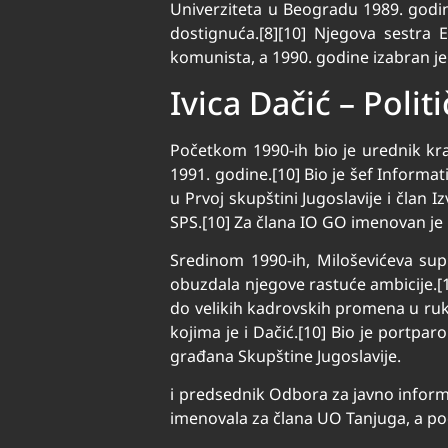
Univerziteta u Beogradu 1989. godi
dostignuća.[8][10] Njegova sestra 
komunista, a 1990. godine izabran je
Ivica Dačić – Polit
Početkom 1990-ih bio je urednik krat
1991. godine.[10] Bio je šef Inform
u Prvoj skupštini Jugoslavije i čla
SPS.[10] Za člana IO GO imenovan je
Sredinom 1990-ih, Miloševićeva su
obuzdala njegove rastuće ambicije.
do velikih kadrovskih promena u ruk
kojima je i Dačić.[10] Bio je portpa
građana Skupštine Jugoslavije.
i predsednik Odbora za javno informi
imenovala za člana UO Tanjuga, a po