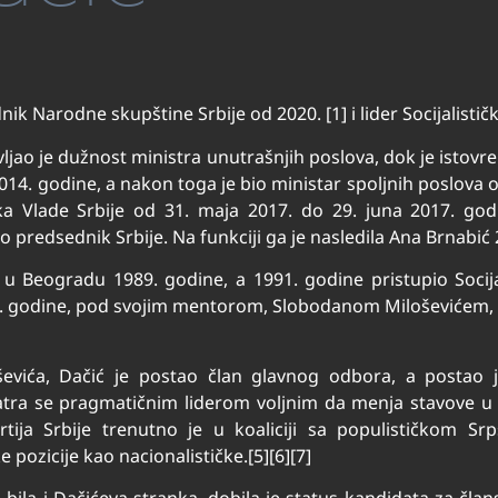
ednik Narodne skupštine Srbije od 2020. [1] i lider Socijalistič
ljao je dužnost ministra unutrašnjih poslova, dok je istovr
14. godine, a nakon toga je bio ministar spoljnih poslova o
ika Vlade Srbije od 31. maja 2017. do 29. juna 2017. god
o predsednik Srbije. Na funkciji ga je nasledila Ana Brnabić 
u u Beogradu 1989. godine, a 1991. godine pristupio Socijal
92. godine, pod svojim mentorom, Slobodanom Miloševićem, 
vića, Dačić je postao član glavnog odbora, a postao j
tra se pragmatičnim liderom voljnim da menja stavove u z
partija Srbije trenutno je u koaliciji sa populističko
 pozicije kao nacionalističke.[5][6][7]
e bila i Dačićeva stranka, dobila je status kandidata za čl