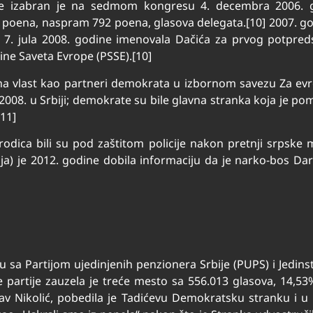
rtije izabran je na sedmom kongresu 4. decembra 2006.
7 poena, naspram 792 poena, glasova delegata.[10] 2007. g
7. jula 2008. godine imenovala Dačića za prvog potpredse
ine Saveta Evrope (PSSE).[10]
li na vlast kao partneri demokrata u izbornom savezu Za evr
008. u Srbiji; demokrate su bile glavna stranka koja je pomo
[11]
rodica bili su pod zaštitom policije nakon pretnji srpske
ja) je 2012. godine dobila informaciju da je narko-bos Dar
liciju sa Partijom ujedinjenih penzionera Srbije (PUPS) i Je
čke partije zauzela je treće mesto sa 556.013 glasova, 14
av Nikolić, pobedila je Tadićevu Demokratsku stranku i u