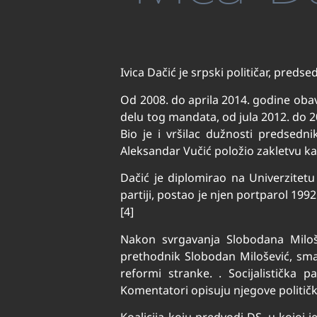
Ivica Dačić je srpski političar, preds
Od 2008. do aprila 2014. godine obav
delu tog mandata, od jula 2012. do 20
Bio je i vršilac dužnosti predsedn
Aleksandar Vučić položio zakletvu ka
Dačić je diplomirao na Univerzitet
partiji, postao je njen portparol 19
[4]
Nakon svrgavanja Slobodana Miloše
prethodnik Slobodan Milošević, sma
reformi stranke. . Socijalistička 
Komentatori opisuju njegove političke
Koalicija koju predvodi DS, u kojoj j