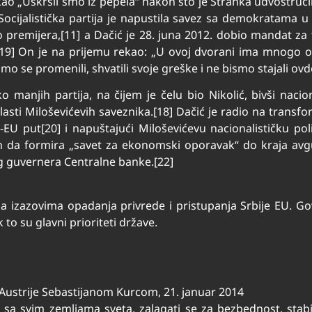
rekao „Uskrsli smo iz pepela“ nakon što je Stranka udvostru
 Socijalistička partija je napustila savez sa demokratama u
o premijera,[11] a Dačić je 28. juna 2012. dobio mandat za
.[19] On je na prijemu rekao: „U ovoj dvorani ima mnogo on
ismo se promenili, shvatili svoje greške i ne bismo stajali ovd
o manjih partija, na čijem je čelu bio Nikolić, bivši nacion
sti Miloševićevih saveznika.[18] Dačić je radio na transf
EU put[20] i napuštajući Miloševićevu nacionalističku polit
 da formira „savet za ekonomski oporavak“ do kraja avgus
g guvernera Centralne banke.[22]
sa izazovima opadanja privrede i pristupanja Srbije EU. Go
o su glavni prioriteti države.
 Austrije Sebastijanom Kurcom, 21. januar 2014
ati sa svim zemljama sveta, zalagati se za bezbednost, st