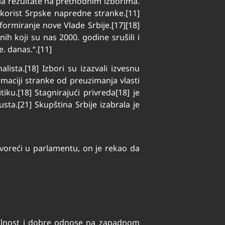
čila rezultate na prethodnim izborima.
 korist Srpske napredne stranke.[11]
 formiranje nove Vlade Srbije.[17][18]
ih koji su nas 2000. godine srušili i
e. danas.“.[11]
alista.[18] Izbori su izazvali izvesnu
ormaciji stranke od preuzimanja vlasti
iku.[18] Stagnirajući privreda[18] je
ta.[21] Skupština Srbije izabrala je
voreći u parlamentu, on je rekao da
abilnost i dobre odnose na zapadnom