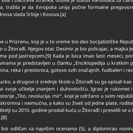
ka, tražila je da Evropska unija počne formalne pregovore
nosa vlada Srbije i Kosova.[a]
e u Prizrenu, koji je u to vreme bio deo Socijalističke Republ
u Žitorađi. Njegov otac Desimir je bio policajac, a majka Jeli
ima pod Jastrepcem.[9] Kada je Ivica imao šest meseci, por
ovinama je predstavljen u članku „Enciklopedija u kratkim
ina, reka i prestonica, gotovo svih značajnih. fudbaleri i rez
ucko, a drugovi iz srednje škole u ​​Žitorađi su ga opisali k
 svoje učitelje znanjem i duhovitošću. Igrao je rukomet i
storije „Tito, revolucija, mir“, koje je održano u svim repub
kromna i neimućna, a kako su živeli od jedne plate, roditelj
itelji su 2010. godine prodali kuću u Žitorađi i preselili se 
.[8]
 bio odličan sa najvišim ocenama (5), a diplomirao novin