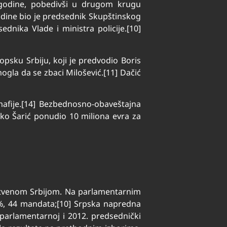
 godine, pobedivši u drugom krugu
odine bio je predsednik Skupštinskog
dnika Vlade i ministra policije.[10]
opsku Srbiju, koji je predvodio Boris
gla da se zbaci Milošević.[11] Dačić
 mafije.[14] Bezbednosno-obaveštajna
ko Šarić ponudio 10 miliona evra za
dinstvenom Srbijom. Na parlamentarnim
,53%, 44 mandata;[10] Srpska napredna
 parlamentarnoj i 2012. predsednički