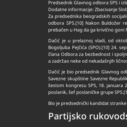
Predsednik Glavnog odbora SPS i izb
Dodatne informacije: Zbacivanje Slobo
Za predsednika beogradskih socijali
odbora SPS.[10] Nakon Buldožer revo
prebačen u Hag da ga krivično goni 
Dačić je u prelaznoj vladi, od okt
Bogoljuba Pejčića (SPO).[10] 24. s
člana Odbora za bezbednost i spoljnu
a zadržao neke od nekadašnjih ličnost
Dačić je bio predsednik Glavnog od
Savezne skupštine Savezne Republike
šestom kongresu SPS, 18. januara 2
poslanik, šef poslaničke grupe SPS.[
Bio je predsednički kandidat stranke
Partijsko rukovod