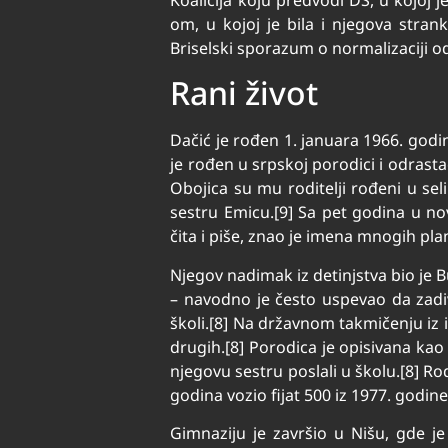
om, u kojoj je bila i njegova stran
Briselski sporazum o normalizaciji od
Rani život
Dačić je rođen 1. januara 1966. godin
je rođen u srpskoj porodici i odrastao 
Obojica su mu roditelji rođeni u sel
sestru Emicu.[9] Sa pet godina u n
čita i piše, znao je imena mnogih plan
Njegov nadimak iz detinjstva bio je B
– navodno je često uspevao da zadivi
školi.[8] Na državnom takmičenju iz i
drugih.[8] Porodica je opisivana kao s
njegovu sestru poslali u školu.[8] Rod
godina vozio fijat 500 iz 1977. godine
Gimnaziju je završio u Nišu, gde je