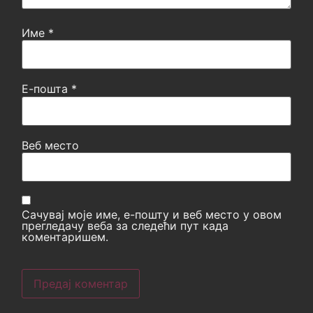
Име
*
Е-пошта
*
Веб место
Сачувај моје име, е-пошту и веб место у овом
прегледачу веба за следећи пут када
коментаришем.