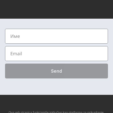
Send
Ova veb stranica funkcioniše isključivo kao platforma za prikupljanje,