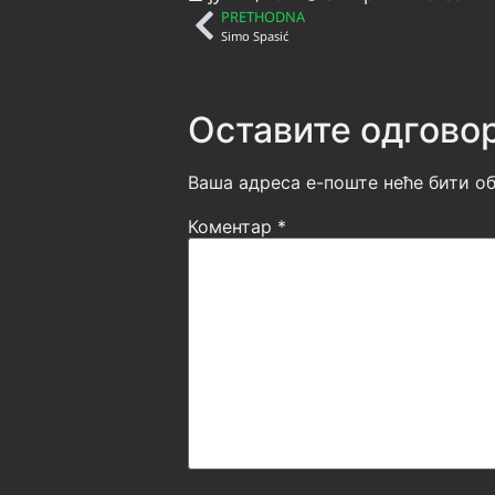
PRETHODNA
Simo Spasić
Оставите одгово
Ваша адреса е-поште неће бити об
Коментар
*