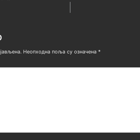
р
јављена.
Неопходна поља су означена
*