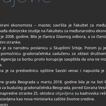
omirani ekonomista – master, završila je Fakultet za m
ohađa doktorske studije na Fakultetu za međunarodnu ekono
 je 2008. godine. Bila je članica Glavnog odbora, a za član
ini stranke.
a je za narodnu poslanicu u Skupštini Srbije. Potom ju j
pomoćnicu gradonačelnika zaduženu za oblast društveni
e Agencija za borbu protiv korupcije saopštila da ona ne mo
a.
na je za predsednicu opštine Savski venac i napustila j
ne grada Beograda u martu 2018. godine bila je na listi
ka za budućeg gradonačelnika Beograda, pored Gorana Vesi
 napredne stranke 25. oktobra
objavljena
su kadrovska reše
dstavljena kao nova ministarka zaštite životne sredine.
ents