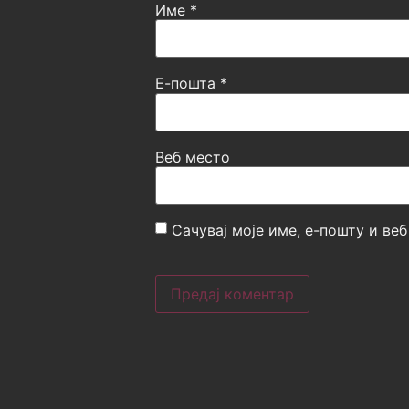
Име
*
Е-пошта
*
Веб место
Сачувај моје име, е-пошту и ве