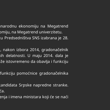
eđunarodnu ekonomiju na Megatrend
miju, na Megatrend univerzitetu.
icu Predsedništva SNS izabrana je 28.
e, nakon izbora 2014, gradonačelnik
h delatnosti. U maju 2014. dala je
že istovremeno da obavlja i funkciju
e funkciju pomoćnice gradonačelnika
 kandidata Srpske napredne stranke.
ća.
nja i imena ministara koji će se naći