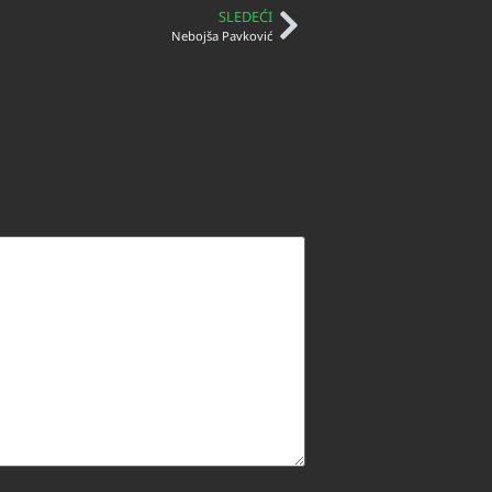
SLEDEĆI
Nebojša Pavković