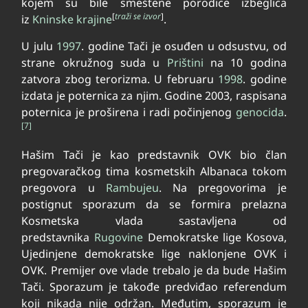
kojem su bile smeštene porodice izbeglica
[
traži se izvor
]
iz
Kninske krajine
.
U julu
1997
. godine Tači je osuđen u odsustvu, od
strane okružnog suda u
Prištini
na 10 godina
zatvora zbog terorizma. U februaru
1998
. godine
izdata je poternica za njim. Godine 2003, raspisana
poternica je proširena i radi počinjenog
genocida
.
[7]
Hašim Tači je kao predstavnik OVK bio član
pregovaračkog tima kosmetskih Albanaca tokom
pregovora u
Rambujeu
. Na pregovorima je
postignut sporazum da se formira prelazna
Kosmetska vlada sastavljena od
predstavnika
Rugovine
Demokratske lige Kosova,
Ujedinjene demokratske lige naklonjene OVK i
OVK. Premijer ove vlade trebalo je da bude Hašim
Tači. Sporazum je takođe predviđao referendum
koji nikada nije održan. Međutim, sporazum je