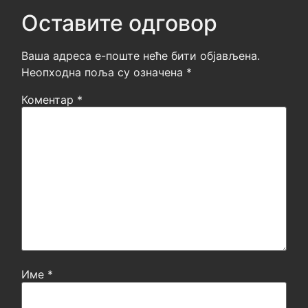
Оставите одговор
Ваша адреса е-поште неће бити објављена.
Неопходна поља су означена
*
Коментар
*
Име
*