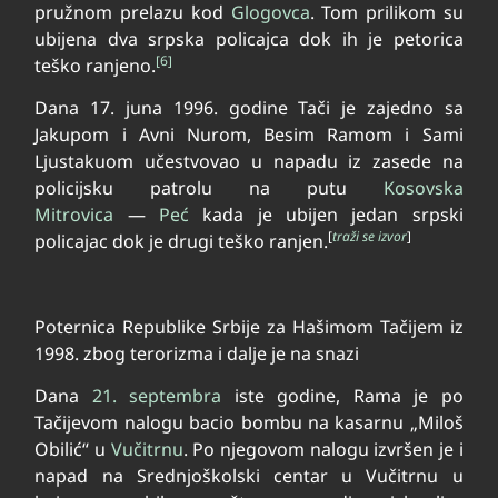
pružnom prelazu kod
Glogovca
. Tom prilikom su
ubijena dva srpska policajca dok ih je petorica
[6]
teško ranjeno.
Dana 17. juna 1996. godine Tači je zajedno sa
Jakupom i Avni Nurom, Besim Ramom i Sami
Ljustakuom učestvovao u napadu iz zasede na
policijsku patrolu na putu
Kosovska
Mitrovica
—
Peć
kada je ubijen jedan srpski
[
traži se izvor
]
policajac dok je drugi teško ranjen.
Poternica Republike Srbije za Hašimom Tačijem iz
1998. zbog terorizma i dalje je na snazi
Dana
21. septembra
iste godine, Rama je po
Tačijevom nalogu bacio bombu na kasarnu „Miloš
Obilić“ u
Vučitrnu
. Po njegovom nalogu izvršen je i
napad na Srednjoškolski centar u Vučitrnu u