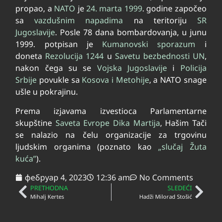
propao, a
NATO
je
24. marta
1999
. godine započeo
sa
vazdušnim napadima
na teritoriju
SR
Jugoslavije
. Posle 78 dana bombardovanja, u junu
1999. potpisan je
Kumanovski sporazum
i
doneta
Rezolucija 1244
u
Savetu bezbednosti UN
,
nakon čega su se
Vojska Jugoslavije
i
Policija
Srbije
povukle sa
Kosova i Metohije
, a NATO snage
ušle u pokrajinu.
Prema izjavama izvestioca Parlamentarne
skupštine
Saveta Evrope
Dika Martija
, Hašim Tači
se nalazio na čelu organizacije za trgovinu
ljudskim organima (poznato kao
„slučaj Žuta
kuća”
).
фебруар 4, 2023
12:36 am
No Comments
PRETHODNA
SLEDEĆI
Mihalj Kertes
Hadži Milorad Stošić