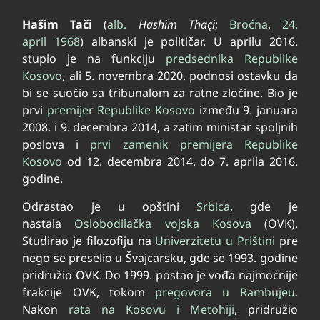
Hašim Tači
(
alb.
Hashim Thaçi
;
Broćna
,
24.
april
1968
) albanski je političar. U aprilu 2016.
stupio je na funkciju
predsednika Republike
Kosovo
, ali 5. novembra 2020. podnosi ostavku da
bi se suočio sa tribunalom za ratne zločine. Bio je
prvi
premijer Republike Kosovo
između 9. januara
2008. i 9. decembra 2014, a zatim ministar spoljnih
poslova i
prvi zamenik premijera Republike
Kosovo
od 12. decembra 2014. do 7. aprila 2016.
godine.
Odrastao je u opštini
Srbica
, gde je
nastala
Oslobodilačka vojska Kosova
(OVK).
Studirao je filozofiju na
Univerzitetu u Prištini
pre
nego se preselio u Švajcarsku, gde se 1993. godine
pridružio OVK. Do 1999. postao je vođa najmoćnije
frakcije OVK, tokom
pregovora u Rambujeu
.
Nakon
rata na Kosovu i Metohiji
, pridružio