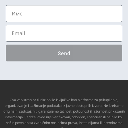
Send
Ova veb stranica funkcioniše isključivo kao platforma za prikupljanje,
organizovanje i sažimanje podataka iz javno dostupnih izvora. Ne kreiramo
originalni sadržaj, niti garantujemo tačnost, potpunost ili ažurnost prikazanih
informacija. Sadržaj ovde nije verifikovan, odobren, licenciran ili na bilo koji
način povezan sa zvaničnim nosiocima prava, institucijama ili brendovima