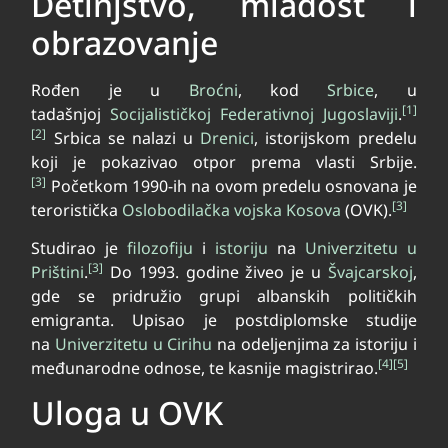
Detinjstvo, mladost i
obrazovanje
Rođen je u
Broćni
, kod
Srbice
, u
[1]
tadašnjoj
Socijalističkoj Federativnoj Jugoslaviji
.
[2]
Srbica se nalazi u
Drenici
, istorijskom predelu
koji je pokazivao otpor prema vlasti Srbije.
[3]
Početkom 1990-ih na ovom predelu osnovana je
[3]
teroristička
Oslobodilačka vojska Kosova
(OVK).
Studirao je
filozofiju
i
istoriju
na
Univerzitetu u
[3]
Prištini
.
Do 1993. godine živeo je u
Švajcarskoj
,
gde se pridružio grupi albanskih političkih
emigranta. Upisao je postdiplomske studije
na
Univerzitetu u Cirihu
na odeljenjima za istoriju i
[4]
[5]
međunarodne odnose, te kasnije magistrirao.
Uloga u OVK