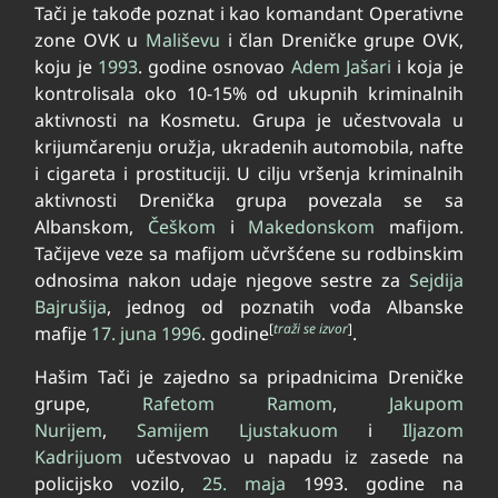
Tači je takođe poznat i kao komandant Operativne
zone OVK u
Mališevu
i član Dreničke grupe OVK,
koju je
1993
. godine osnovao
Adem Jašari
i koja je
kontrolisala oko 10-15% od ukupnih kriminalnih
aktivnosti na Kosmetu. Grupa je učestvovala u
krijumčarenju oružja, ukradenih automobila, nafte
i cigareta i prostituciji. U cilju vršenja kriminalnih
aktivnosti Drenička grupa povezala se sa
Albanskom,
Češkom
i
Makedonskom
mafijom.
Tačijeve veze sa mafijom učvršćene su rodbinskim
odnosima nakon udaje njegove sestre za
Sejdija
Bajrušija
, jednog od poznatih vođa Albanske
[
traži se izvor
]
mafije
17. juna
1996
. godine
.
Hašim Tači je zajedno sa pripadnicima Dreničke
grupe,
Rafetom Ramom
,
Jakupom
Nurijem
,
Samijem Ljustakuom
i
Iljazom
Kadrijuom
učestvovao u napadu iz zasede na
policijsko vozilo,
25. maja
1993. godine na