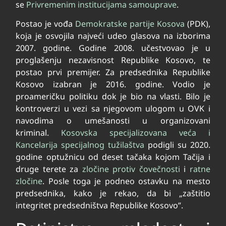
se
Privremenim institucijama samouprave
.
Postao je vođa
Demokratske partije Kosova
(PDK),
koja je osvojila najveći udeo glasova na izborima
2007. godine. Godine 2008. učestvovao je u
proglašenju nezavisnost Republike Kosovo, te
postao prvi premijer. Za predsednika Republike
Kosovo izabran je 2016. godine. Vodio je
proameričku politiku dok je bio na vlasti. Bilo je
kontroverzi u vezi sa njegovom ulogom u OVK i
navodima o umešanosti u organizovani
kriminal.
Kosovska specijalizovana veća i
Kancelarija specijalnog tužilaštva
podigli su 2020.
godine optužnicu od deset tačaka kojom Tačija i
druge terete za
zločine protiv čovečnosti
i
ratne
zločine
. Posle toga je podneo ostavku na mesto
predsednika, kako je rekao, da bi „zaštitio
integritet predsedništva Republike Kosovo”.