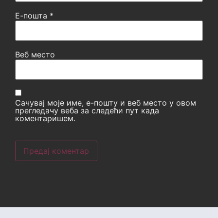
Е-пошта
*
Веб место
Сачувај моје име, е-пошту и веб место у овом
прегледачу веба за следећи пут када
коментаришем.