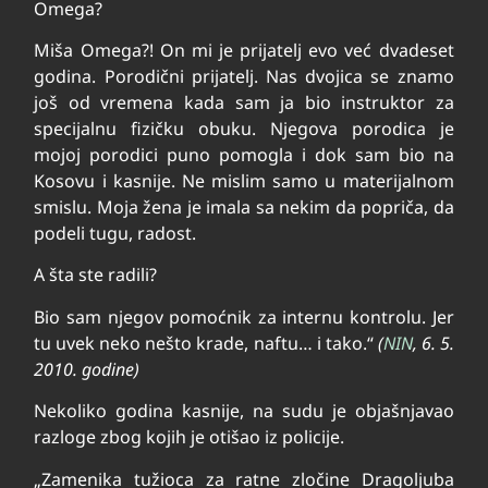
Omega?
Miša Omega?! On mi je prijatelj evo već dvadeset
godina. Porodični prijatelj. Nas dvojica se znamo
još od vremena kada sam ja bio instruktor za
specijalnu fizičku obuku. Njegova porodica je
mojoj porodici puno pomogla i dok sam bio na
Kosovu i kasnije. Ne mislim samo u materijalnom
smislu. Moja žena je imala sa nekim da popriča, da
podeli tugu, radost.
A šta ste radili?
Bio sam njegov pomoćnik za internu kontrolu. Jer
tu uvek neko nešto krade, naftu… i tako.“
(
NIN
, 6. 5.
2010. godine)
Nekoliko godina kasnije, na sudu je objašnjavao
razloge zbog kojih je otišao iz policije.
„Zamenika tužioca za ratne zločine Dragoljuba