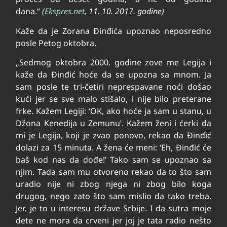
dana.“
(
Ekspres.net
, 11. 10. 2017. godine)
Kaže da je Zorana Đinđića upoznao neposredno
posle Petog oktobra.
„Sedmog oktobra 2000. godine zove me Legija i
kaže da Đinđić hoće da se upozna sa mnom. Ja
sam posle te tri-četiri neprespavane noći došao
kući jer se sve malo stišalo, i nije bilo preterane
frke. Kažem Legiji: ‘OK, ako hoće ja sam u stanu, u
Džona Kenedija u Zemunu’. Kažem ženi i ćerki da
mi je Legija, koji je zvao ponovo, rekao da Đinđić
dolazi za 15 minuta. A žena će meni: ‘Eh, Đinđić će
baš kod nas da dođe!’ Tako sam se upoznao sa
njim. Tada sam mu otvoreno rekao da to što sam
uradio nije ni zbog njega ni zbog bilo koga
drugog, nego zato što sam mislio da tako treba.
Jer, je to u interesu države Srbije. I da sutra moje
dete ne mora da crveni jer joj je tata radio nešto