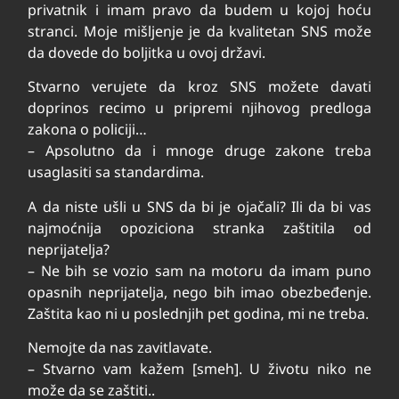
privatnik i imam pravo da budem u kojoj hoću
stranci. Moje mišljenje je da kvalitetan SNS može
da dovede do boljitka u ovoj državi.
Stvarno verujete da kroz SNS možete davati
doprinos recimo u pripremi njihovog predloga
zakona o policiji…
– Apsolutno da i mnoge druge zakone treba
usaglasiti sa standardima.
A da niste ušli u SNS da bi je ojačali? Ili da bi vas
najmoćnija opoziciona stranka zaštitila od
neprijatelja?
– Ne bih se vozio sam na motoru da imam puno
opasnih neprijatelja, nego bih imao obezbeđenje.
Zaštita kao ni u poslednjih pet godina, mi ne treba.
Nemojte da nas zavitlavate.
– Stvarno vam kažem [smeh]. U životu niko ne
može da se zaštiti..