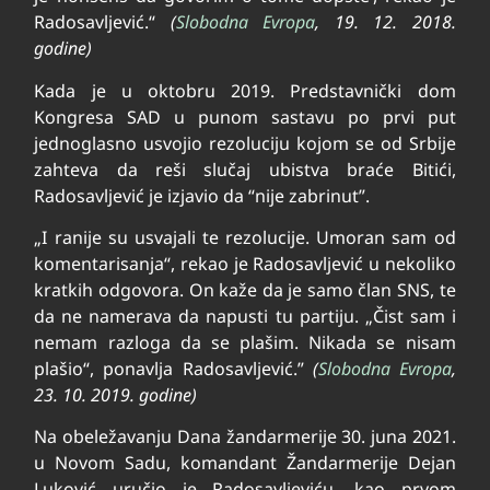
Radosavljević.“
(
Slobodna Evropa
, 19. 12. 2018.
godine)
Kada je u oktobru 2019. Predstavnički dom
Kongresa SAD u punom sastavu po prvi put
jednoglasno usvojio rezoluciju kojom se od Srbije
zahteva da reši slučaj ubistva braće Bitići,
Radosavljević je izjavio da “nije zabrinut”.
„I ranije su usvajali te rezolucije. Umoran sam od
komentarisanja“, rekao je Radosavljević u nekoliko
kratkih odgovora. On kaže da je samo član SNS, te
da ne namerava da napusti tu partiju. „Čist sam i
nemam razloga da se plašim. Nikada se nisam
plašio“, ponavlja Radosavljević.”
(
Slobodna Evropa
,
23. 10. 2019. godine)
Na obeležavanju Dana žandarmerije 30. juna 2021.
u Novom Sadu, komandant Žandarmerije Dejan
Luković uručio je Radosavljeviću, kao prvom