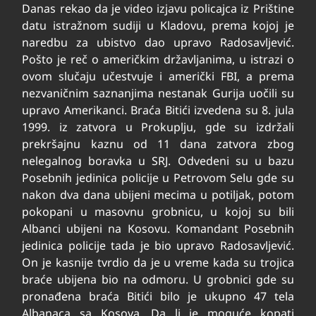
Danas rekao da je video izjavu policajca iz Prištine
datu istražnom sudiji u Kladovu, prema kojoj je
naredbu za ubistvo dao upravo Radosavljević.
Pošto je reč o američkim državljanima, u istrazi o
ovom slučaju učestvuje i američki FBI, a prema
nezvaničnim saznanjima nestanak Gurija uočili su
upravo Amerikanci. Braća Bitići izvedena su 8. jula
1999. iz zatvora u Prokuplju, gde su izdržali
prekršajnu kaznu od 11 dana zatvora zbog
nelegalnog boravka u SRJ. Odvedeni su u bazu
Posebnih jedinica policije u Petrovom Selu gde su
nakon dva dana ubijeni mecima u potiljak, potom
pokopani u masovnu grobnicu, u kojoj su bili
Albanci ubijeni na Kosovu. Komandant Posebnih
jedinica policije tada je bio upravo Radosavljević.
On je kasnije tvrdio da je u vreme kada su trojica
braće ubijena bio na odmoru. U grobnici gde su
pronađena braća Bitići bilo je ukupno 47 tela
Albanaca sa Kosova. Da li je moguće kopati