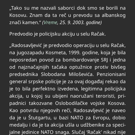
„Tako su me nazvali saborci dok smo se borili na
Kosovu. Znam da ta reč u prevodu sa albanskog
znači kamen.“
(
Vreme
, 25. 9. 2003. godine)
Predvodio je policijsku akciju u selu Račak.
„Ra­do­sa­vlje­vić je pred­vo­dio ope­ra­ci­ju u se­lu Ra­čak,
na ju­go­za­pa­du Ko­sme­ta, 1999. go­di­ne, ko­ja je bi­la
ne­po­sre­dan po­vod za bom­bar­do­va­nje SRJ i jed­na
od naj­zna­čaj­ni­jih ta­ča­ka op­tu­žni­ce pro­tiv biv­šeg
pred­sed­ni­ka Slo­bo­da­na Mi­lo­še­vi­ća. Pen­zi­o­ni­sa­ni
ge­ne­ral srp­ske po­li­ci­je je za ovaj do­ga­đaj re­kao da
je to bi­la per­fekt­no iz­ve­de­na, le­gi­tim­na po­li­cij­ska
ak­ci­ja, u ko­joj su ubi­je­ni na­o­ru­ža­ni te­ro­ri­sti, pri­
pad­ni­ci ta­ko­zva­ne Oslo­bo­di­lač­ke voj­ske Ko­so­va.
Kao po­tvr­du nje­go­vih re­či, Ra­do­sa­vlje­vić je na­veo
da je u Štut­gar­tu, u ba­zi NA­TO za Evro­pu, do­bio
me­da­lju i da je ta ak­ci­ja ušla u udž­be­ni­ke za spe­ci­
jal­ne je­di­ni­ce NA­TO sna­ga. Slu­čaj ‘Ra­čak’ ni­kad ni­je