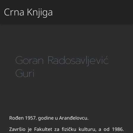
Crna Knjiga
Goran Radosavljević
Guri
Rođen 1957. godine u Aranđelovcu.
Završio je Fakultet za fizičku kulturu, a od 1986.