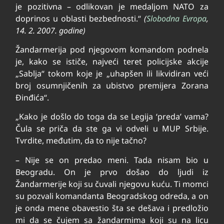
je pozitivna – odlikovan je medaljom NATO za
doprinos u oblasti bezbednosti.“
(
Slobodna Evropa
,
14. 2. 2007. godine)
Žandarmerija pod njegovom komandom podnela
je, kako se ističe, najveći teret policijske akcije
„Sablja“ tokom koje je „uhapšen ili likvidiran veći
broj osumnjičenih za ubistvo premijera Zorana
Đinđića“.
„Kako je došlo do toga da se Legija ‘preda’ vama?
Čula se priča da ste ga vi odveli u MUP Srbije.
Tvrdite, međutim, da to nije tačno?
– Nije se on predao meni. Tada nisam bio u
Beogradu. On je prvo došao do ljudi iz
Žandarmerije koji su čuvali njegovu kuću. Ti momci
su pozvali komandanta Beogradskog odreda, a on
je onda mene obavestio šta se dešava i predložio
mi da se čujem sa žandarmima koji su na licu