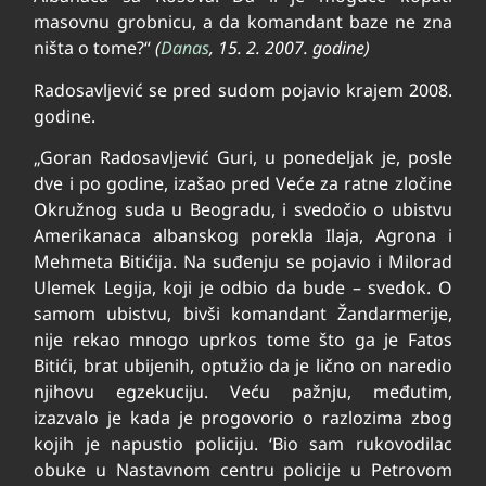
masovnu grobnicu, a da komandant baze ne zna
ništa o tome?“
(
Danas
, 15. 2. 2007. godine)
Ra­do­sa­vlje­vić se pred su­dom po­ja­vio krajem 2008.
go­di­ne.
„Goran Radosavljević Guri, u ponedeljak je, posle
dve i po godine, izašao pred Veće za ratne zločine
Okružnog suda u Beogradu, i svedočio o ubistvu
Amerikanaca albanskog porekla Ilaja, Agrona i
Mehmeta Bitićija. Na suđenju se pojavio i Milorad
Ulemek Legija, koji je odbio da bude – svedok. O
samom ubistvu, bivši komandant Žandarmerije,
nije rekao mnogo uprkos tome što ga je Fatos
Bitići, brat ubijenih, optužio da je lično on naredio
njihovu egzekuciju. Veću pažnju, međutim,
izazvalo je kada je progovorio o razlozima zbog
kojih je napustio policiju. ‘Bio sam rukovodilac
obuke u Nastavnom centru policije u Petrovom