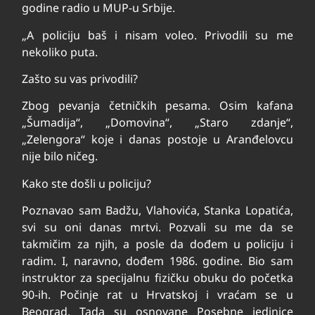
godine radio u MUP-u Srbije.
„A policiju baš i nisam voleo. Privodili su me
nekoliko puta.
Zašto su vas privodili?
Zbog pevanja četničkih pesama. Osim kafana
„Šumadija“, „Domovina“, „Staro zdanje“,
„Zelengora“ koje i danas postoje u Aranđelovcu
nije bilo ničeg.
Kako ste došli u policiju?
Poznavao sam Badžu, Vlahovića, Stanka Lopatića,
svi su oni danas mrtvi. Pozvali su me da se
takmičim za njih, a posle da dođem u policiju i
radim. I, naravno, dođem 1986. godine. Bio sam
instruktor za specijalnu fizičku obuku do početka
90-ih. Počinje rat u Hrvatskoj i vraćam se u
Beograd. Tada su osnovane Posebne jedinice