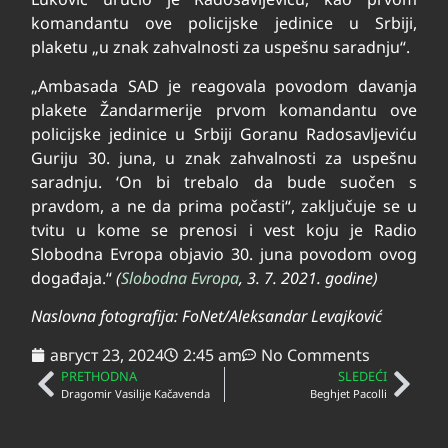
komandantu ove policijske jedinice u Srbiji,
plaketu „u znak zahvalnosti za uspešnu saradnju“.
„Ambasada SAD je reagovala povodom davanja
plakete Žandarmerije prvom komandantu ove
policijske jedinice u Srbiji Goranu Radosavljeviću
Guriju 30. juna, u znak zahvalnosti za uspešnu
saradnju. ‘On bi trebalo da bude suočen s
pravdom, a ne da prima počasti“, zaključuje se u
tvitu u kome se prenosi i vest koju je Radio
Slobodna Evropa objavio 30. juna povodom ovog
događaja.“
(
Slobodna Evropa
, 3. 7. 2021. godine)
Naslovna fotografija: FoNet/Aleksandar Levajković
август 23, 2024
2:45 am
No Comments
PRETHODNA
SLEDEĆI
Dragomir Vasilije Kačavenda
Beghjet Pacolli