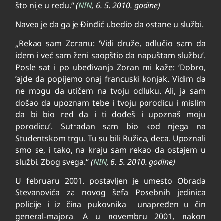
što nije u redu.“
(
NIN
, 6. 5. 2010. godine)
Naveo je da ga je Đinđić ubedio da ostane u službi.
„Rekao sam Zoranu: ‘Vidi druže, odlučio sam da
idem i već sam ženi saopštio da napuštam službu’.
Posle sat i po ubeđivanja Zoran mi kaže: ‘Dobro,
’ajde da popijemo onaj francuski konjak. Vidim da
ne mogu da utičem na tvoju odluku. Ali, ja sam
došao da upoznam tebe i tvoju porodicu i mislim
da bi bio red da i ti dođeš i upoznaš moju
porodicu’. Sutradan sam bio kod njega na
Studentskom trgu. Tu su bili Ružica, deca. Upoznali
smo se, i tako, na kraju sam rekao da ostajem u
službi. Zbog svega.“
(
NIN
, 6. 5. 2010. godine)
U februaru 2001. postavljen je umesto Obrada
Stevanovića za novog šefa Posebnih jedinica
policije i iz čina pukovnika unapređen u čin
general-majora. A u novembru 2001, nakon