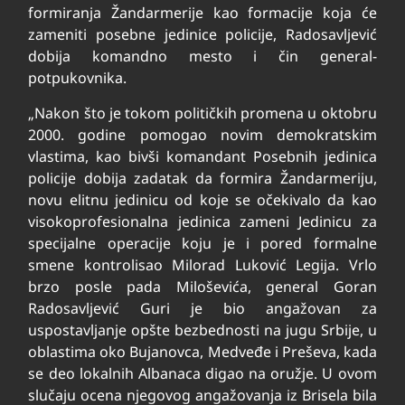
formiranja Žandarmerije kao formacije koja će
zameniti posebne jedinice policije, Radosavljević
dobija komandno mesto i čin general-
potpukovnika.
„Nakon što je tokom političkih promena u oktobru
2000. godine pomogao novim demokratskim
vlastima, kao bivši komandant Posebnih jedinica
policije dobija zadatak da formira Žandarmeriju,
novu elitnu jedinicu od koje se očekivalo da kao
visokoprofesionalna jedinica zameni Jedinicu za
specijalne operacije koju je i pored formalne
smene kontrolisao Milorad Luković Legija. Vrlo
brzo posle pada Miloševića, general Goran
Radosavljević Guri je bio angažovan za
uspostavljanje opšte bezbednosti na jugu Srbije, u
oblastima oko Bujanovca, Medveđe i Preševa, kada
se deo lokalnih Albanaca digao na oružje. U ovom
slučaju ocena njegovog angažovanja iz Brisela bila