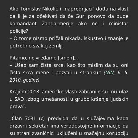
Ako Tomislav Nikolić i „naprednjaci“ dođu na vlast
da li je za očekivati da će Guri ponovo da bude
komandant Žandarmerije ako ne i ministar
policije?
– O tome nismo pričali nikada. Iskustvo i znanje je
potrebno svakoj zemlji.
Pitamo, ne vređamo [smeh]…
– Ušao sam čista srca, kao što mislim da su oni
čista srca mene i pozvali u stranku.“
(
NIN
, 6. 5.
2010. godine)
Krajem 2018. američke vlasti zabranile su mu ulaz
u SAD „zbog umešanosti u grubo kršenje ljudskih
prava“.
„Član 7031 (c) predviđa da u slučajevima kada
državni sekretar ima verodostojne informacije da
su strani zvaničnici uključeni u značajnu korupciju