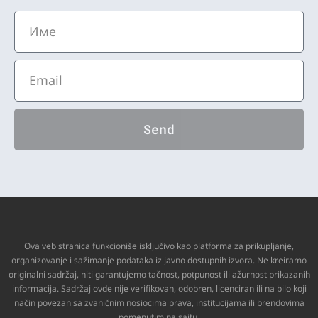
Send
Ova veb stranica funkcioniše isključivo kao platforma za prikupljanje,
organizovanje i sažimanje podataka iz javno dostupnih izvora. Ne kreiramo
originalni sadržaj, niti garantujemo tačnost, potpunost ili ažurnost prikazanih
informacija. Sadržaj ovde nije verifikovan, odobren, licenciran ili na bilo koji
način povezan sa zvaničnim nosiocima prava, institucijama ili brendovima
pomenutim na sajtu.