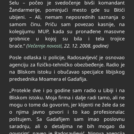
Selu – počeo je svedočenje bivši komandant
Žandarmerije, pominjući mesto gde su Bitići
ubijeni. – Ali, nemam neposrednih saznanja o
samom činu. Priču sam povezao kasnije, na
kolegijumu MUP, kada su pronađene masovne
grobnice u kojoj su bila i tela trojice
braće.“
(
Večernje novosti
, 22. 12. 2008. godine)
Po­sle od­la­ska iz po­li­ci­je, Ra­do­sa­vlje­vić je osno­vao
agen­ci­ju za fi­zič­ko-teh­nič­ko obez­be­đe­nje. Ra­dio je
na Bli­skom is­to­ku i ob­u­ča­vao spe­ci­jal­ce li­bij­skog
pred­sed­ni­ka Mo­a­me­ra el Ga­da­fi­ja.
„Protekle dve i po godine sam radio u Libiji i na
Bliskom istoku. Moja firma i dalje radi tamo, ali ne
mogu o tome da govorim, jer klijenti ne žele da se
o njima javno govori i to kao profesionalac
poštujem. Sa Gadafijem sam imao poslovnu
saradnju, ali o detaljima ne bih mogao da
govorim’, naveo je Radosavljević. Njgova agencija