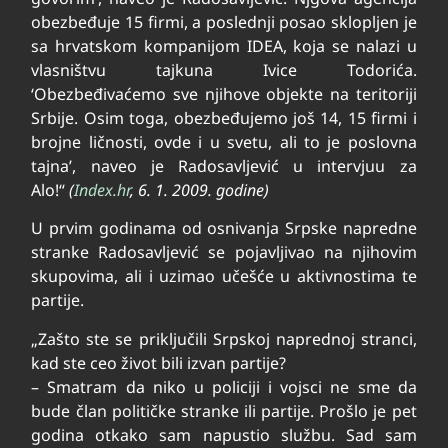
obezbeđuje 15 firmi, a poslednji posao sklopljen je
sa hrvatskom kompanijom IDEA, koja se nalazi u
vlasništvu tajkuna Ivice Todorića.
‘Obezbeđivaćemo sve njihove objekte na teritoriji
Srbije. Osim toga, obezbeđujemo još 14, 15 firmi i
brojne ličnosti, ovde i u svetu, ali to je poslovna
tajna’, naveo je Radosavljević u intervjuu za
Alo!“
(
Index.hr
, 6. 1. 2009. godine)
U prvim godinama od osnivanja Srpske napredne
stranke Radosavljević se pojavljivao na njihovim
skupovima, ali i uzimao učešće u aktivnostima te
partije.
„Zašto ste se priključili Srpskoj naprednoj stranci,
kad ste ceo život bili izvan partije?
– Smatram da niko u policiji i vojsci ne sme da
bude član političke stranke ili partije. Prošlo je pet
godina otkako sam napustio službu. Sad sam