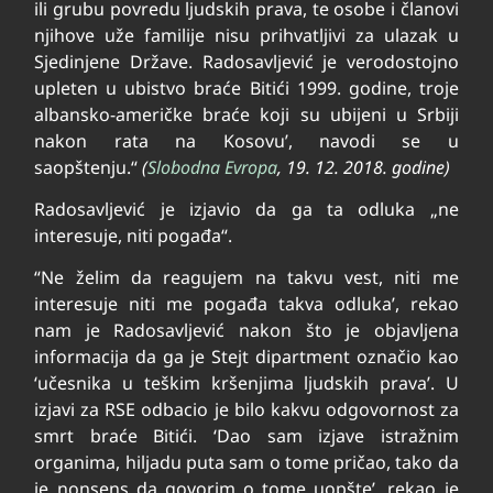
ili grubu povredu ljudskih prava, te osobe i članovi
njihove uže familije nisu prihvatljivi za ulazak u
Sjedinjene Države. Radosavljević je verodostojno
upleten u ubistvo braće Bitići 1999. godine, troje
albansko-američke braće koji su ubijeni u Srbiji
nakon rata na Kosovu’, navodi se u
saopštenju.“
(
Slobodna Evropa
, 19. 12. 2018. godine)
Radosavljević je izjavio da ga ta odluka „ne
interesuje, niti pogađa“.
“Ne želim da reagujem na takvu vest, niti me
interesuje niti me pogađa takva odluka’, rekao
nam je Radosavljević nakon što je objavljena
informacija da ga je Stejt dipartment označio kao
‘učesnika u teškim kršenjima ljudskih prava’. U
izjavi za RSE odbacio je bilo kakvu odgovornost za
smrt braće Bitići. ‘Dao sam izjave istražnim
organima, hiljadu puta sam o tome pričao, tako da
je nonsens da govorim o tome uopšte’, rekao je