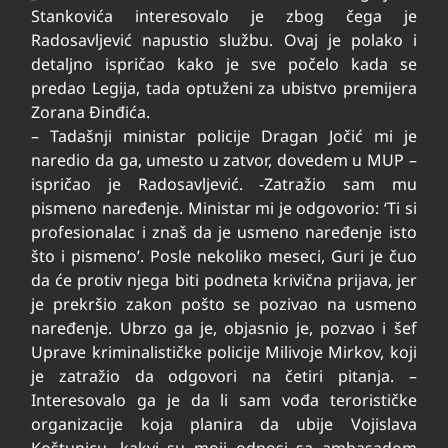
Stankovića interesovalo je zbog čega je
Radosavljević napustio službu. Ovaj je polako i
detaljno ispričao kako je sve počelo kada se
predao Legija, tada optuženi za ubistvo premijera
Zorana Đinđića.
– Tadašnji ministar policije Dragan Jočić mi je
naredio da ga, umesto u zatvor, dovedem u MUP –
ispričao je Radosavljević. -Zatražio sam mu
pismeno naređenje. Ministar mi je odgovorio: ‘Ti si
profesionalac i znaš da je usmeno naređenje isto
što i pismeno’. Posle nekoliko meseci, Guri je čuo
da će protiv njega biti podneta krivična prijava, jer
je prekršio zakon pošto se pozivao na usmeno
naređenje. Ubrzo ga je, objasnio je, pozvao i šef
Uprave kriminalističke policije Milivoje Mirkov, koji
je zatražio da odgovori na četiri pitanja. –
Interesovalo ga je da li sam vođa terorističke
organizacije koja planira da ubije Vojislava
Koštunicu, kakvi su moji odnosi sa ambasadom