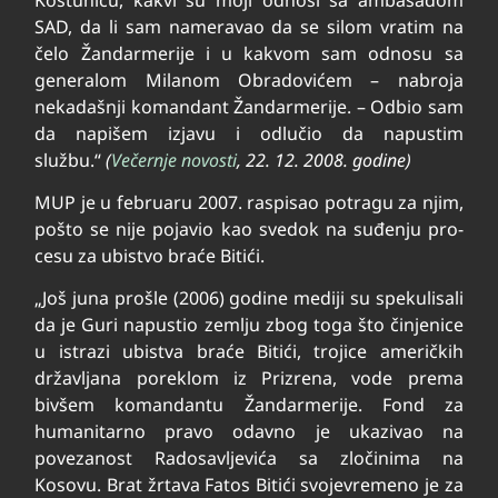
SAD, da li sam nameravao da se silom vratim na
čelo Žandarmerije i u kakvom sam odnosu sa
generalom Milanom Obradovićem – nabroja
nekadašnji komandant Žandarmerije. – Odbio sam
da napišem izjavu i odlučio da napustim
službu.“
(
Večernje novosti
, 22. 12. 2008. godine)
MUP je u februaru 2007. ras­pi­sa­o po­tragu za njim,
po­što se ni­je po­ja­vio kao sve­dok na su­đe­nju pro­
ce­su za ubi­stvo bra­će Bi­ti­ći.
„Još juna prošle (2006) godine mediji su spekulisali
da je Guri napustio zemlju zbog toga što činjenice
u istrazi ubistva braće Bitići, trojice američkih
državljana poreklom iz Prizrena, vode prema
bivšem komandantu Žandarmerije. Fond za
humanitarno pravo odavno je ukazivao na
povezanost Radosavljevića sa zločinima na
Kosovu. Brat žrtava Fatos Bitići svojevremeno je za