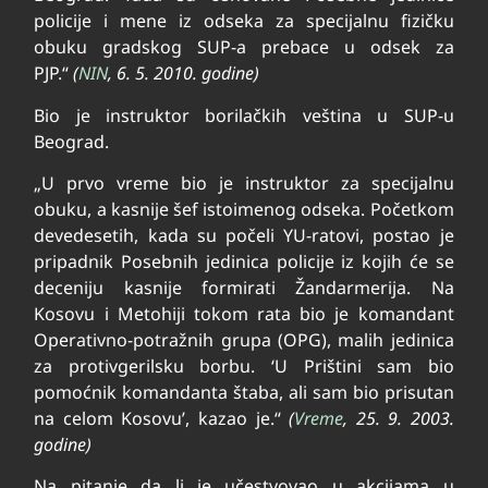
policije i mene iz odseka za specijalnu fizičku
obuku gradskog SUP-a prebace u odsek za
PJP.“
(
NIN
, 6. 5. 2010. godine)
Bio je instruktor borilačkih veština u SUP-u
Beograd.
„U prvo vreme bio je instruktor za specijalnu
obuku, a kasnije šef istoimenog odseka. Početkom
devedesetih, kada su počeli YU-ratovi, postao je
pripadnik Posebnih jedinica policije iz kojih će se
deceniju kasnije formirati Žandarmerija. Na
Kosovu i Metohiji tokom rata bio je komandant
Operativno-potražnih grupa (OPG), malih jedinica
za protivgerilsku borbu. ‘U Prištini sam bio
pomoćnik komandanta štaba, ali sam bio prisutan
na celom Kosovu’, kazao je.“
(
Vreme
, 25. 9. 2003.
godine)
Na pitanje da li je učestvovao u akcijama u