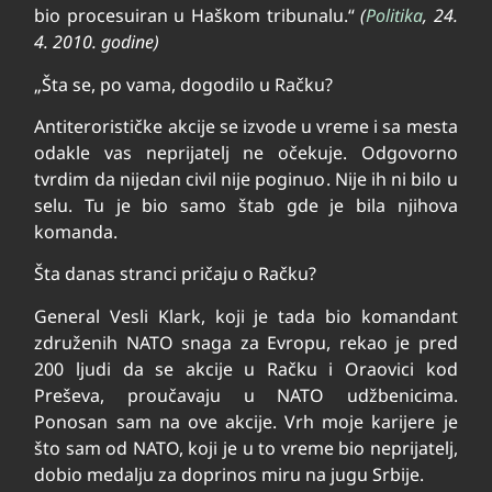
bio pro­ce­su­i­ran u Ha­škom tri­bu­na­lu.“
(
Politika
, 24.
4. 2010. godine)
„Šta se, po vama, dogodilo u Račku?
Antiterorističke akcije se izvode u vreme i sa mesta
odakle vas neprijatelj ne očekuje. Odgovorno
tvrdim da nijedan civil nije poginuo. Nije ih ni bilo u
selu. Tu je bio samo štab gde je bila njihova
komanda.
Šta danas stranci pričaju o Račku?
General Vesli Klark, koji je tada bio komandant
združenih NATO snaga za Evropu, rekao je pred
200 ljudi da se akcije u Račku i Oraovici kod
Preševa, proučavaju u NATO udžbenicima.
Ponosan sam na ove akcije. Vrh moje karijere je
što sam od NATO, koji je u to vreme bio neprijatelj,
dobio medalju za doprinos miru na jugu Srbije.