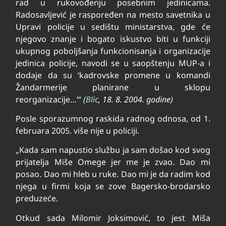
rad u rukovođenju posebnim jedinicama.
Radosavljević je raspoređen na mesto savetnika u
Upravi policije u sedištu ministarstva, gde će
njegovo znanje i bogato iskustvo biti u funkciji
ukupnog poboljšanja funkcionisanja i organizacije
jedinica policije, navodi se u saopštenju MUP-a i
dodaje da su ‘kadrovske promene u komandi
Žandarmerije planirane u sklopu
reorganizacije…’“
(
Blic
, 18. 8. 2004. godine)
Posle sporazumnog raskida radnog odnosa, od 1.
februara 2005. više nije u policiji.
„Kada sam napustio službu ja sam došao kod svog
prijatelja Miše Omege jer me je zvao. Dao mi
posao. Dao mi hleb u ruke. Dao mi je da radim kod
njega u firmi koja se zove Bagersko-brodarsko
preduzeće.
Otkud sada Milomir Joksimović, to jest Miša