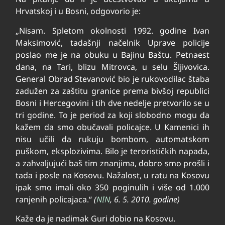
Hrvatskoj i u Bosni, odgovorio je:
„Nisam. Spletom okolnosti 1992. godine Ivan
Maksimović, tadašnji načelnik Uprave policije
poslao me je na obuku u Bajinu Baštu. Petnaest
dana, na Tari, blizu Mitrovca, u selu Šljivovica.
General Obrad Stevanović bio je rukovodilac štaba
zadužen za zaštitu granice prema bivšoj republici
Bosni i Hercegovini i tih dve nedelje pretvorilo se u
tri godine. To je period za koji slobodno mogu da
kažem da smo obučavali policajce. U Kamenici ih
nisu učili da rukuju bombom, automatskom
puškom, eksplozivima. Bilo je terorističkih napada,
a zahvaljujući baš tim znanjima, dobro smo prošli i
tada i posle na Kosovu. Nažalost, u ratu na Kosovu
ipak smo imali oko 350 poginulih i više od 1.000
ranjenih policajaca.“
(
NIN
, 6. 5. 2010. godine)
Kaže da je na­di­mak Guri dobio na Kosovu.