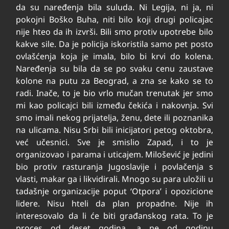
da su naređenja bila suluda. Ni Legija, ni ja, ni
pokojni Boško Buha, niti bilo koji drugi policajac
nije hteo da ih izvrši. Bili smo protiv upotrebe bilo
kakve sile. Da je policija iskoristila samo pet posto
ovlašćenja koja je imala, bilo bi krvi do kolena.
Naređenja su bila da se po svaku cenu zaustave
kolone na putu za Beograd, a zna se kako se to
radi. Inače, to je bio vrlo mučan trenutak jer smo
mi kao policajci bili između čekića i nakovnja. Svi
smo imali nekog prijatelja, ženu, dete ili poznanika
na ulicama. Nisu Srbi bili inicijatori petog oktobra,
već učesnici. Sve je smislio Zapad, i to je
organizovao i parama i uticajem. Milošević je jedini
bio protiv rasturanja Jugoslavije i povlačenja s
vlasti, makar ga i likvidirali. Mnogo su para uložili u
tadašnje organizacije poput ‘Otpora’ i opozicione
lidere. Nisu hteli da plan propadne. Nije ih
interesovalo da li će biti građanskog rata. To je
proces od deset godina, a ne od godinu