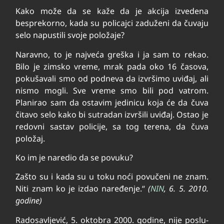
Kako može da se kaže da je akcija izvedena
besprekorno, kada su policajci zaduženi da čuvaju
selo napustili svoje položaje?
Naravno, to je najveća greška i ja sam to rekao.
Bilo je zimsko vreme, mrak pada oko 16 časova,
pokušavali smo od podneva da izvršimo uviđaj, ali
nismo mogli. Sve vreme smo bili pod vatrom.
Planirao sam da ostavim jedinicu koja će da čuva
čitavo selo kako bi sutradan izvršili uviđaj. Ostao je
redovni sastav policije, sa tog terena, da čuva
položaj.
Ko im je naredio da se povuku?
Zašto su i kada su u toku noći povučeni ne znam.
Niti znam ko je izdao naređenje.“
(
NIN
, 6. 5. 2010.
godine)
Ra­do­sa­vlje­vić, 5. ok­to­bra 2000. go­di­ne, ni­je po­slu­