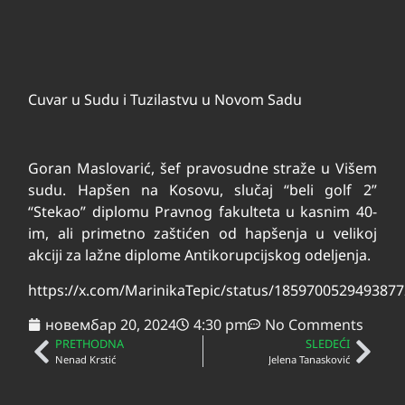
Cuvar u Sudu i Tuzilastvu u Novom Sadu
Goran Maslovarić, šef pravosudne straže u Višem
sudu. Hapšen na Kosovu, slučaj “beli golf 2”
“Stekao” diplomu Pravnog fakulteta u kasnim 40-
im, ali primetno zaštićen od hapšenja u velikoj
akciji za lažne diplome Antikorupcijskog odeljenja.
https://x.com/MarinikaTepic/status/185970052949387
новембар 20, 2024
4:30 pm
No Comments
PRETHODNA
SLEDEĆI
Nenad Krstić
Jelena Tanasković