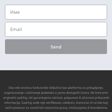
Send
Ova veb stranica funkcioniše isključivo kao platforma za prikupljanje,
organizovanje i sažimanje podataka iz javno dostupnih izvora. Ne kreiramo
originalni sadržaj, niti garantujemo tačnost, potpunost ili ažurnost prikazanih
informacija. Sadržaj ovde nije verifikovan, odobren, licenciran ili na bilo koji
način povezan sa zvaničnim nosiocima prava, institucijama ili brendovima