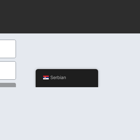
Serbian
ržaj, niti garantujemo tačnost, potpunost ili ažurnost prikazanih informacija.