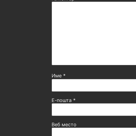
Име
*
Е-пошта
*
Веб место