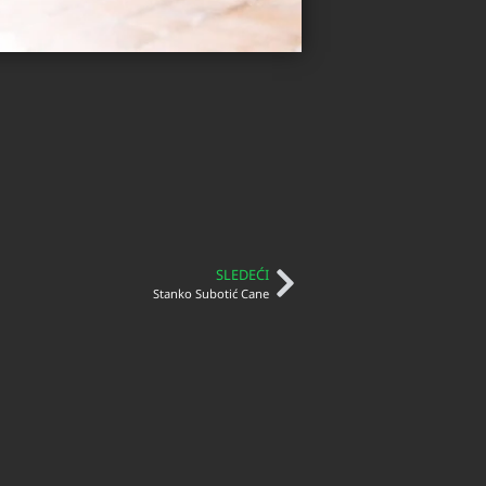
ć
SLEDEĆI
Stanko Subotić Cane