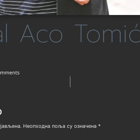
l Aco Tomi
omments
р
јављена.
Неопходна поља су означена
*