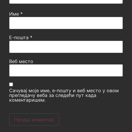
Име
*
Е-пошта
*
Веб место
Сачувај моје име, е-пошту и веб место у овом
прегледачу веба за следећи пут када
коментаришем.