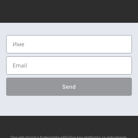
Send
Ova veb stranica funkcioniše isključivo kao platforma za prikupljanje,