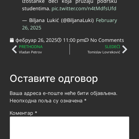
izostanke deci koja pružaju podršku
studentima.
pic.twitter.com/n4tMdfsUfd
— Biljana Lukić (@BiljanaLuki)
February
26, 2025
фебруар 26, 2025
11:00 pm
No Comments
PRETHODNA
SLEDEĆI
Vladan Petrov
Tomislav Lovreković
Оставите одговор
Ваша адреса е-поште неће бити објављена.
Неопходна поља су означена
*
Коментар
*