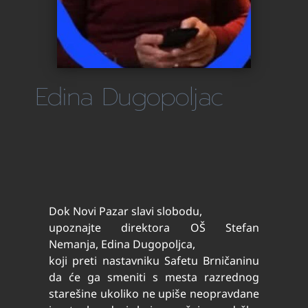
Edina Dugopoljac
Dok Novi Pazar slavi slobodu,
upoznajte direktora OŠ Stefan
Nemanja, Edina Dugopoljca,
koji preti nastavniku Safetu Brničaninu
da će ga smeniti s mesta razrednog
starešine ukoliko ne upiše neopravdane