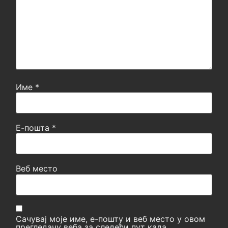
Име
*
Е-пошта
*
Веб место
Сачувај моје име, е-пошту и веб место у овом
прегледачу веба за следећи пут када