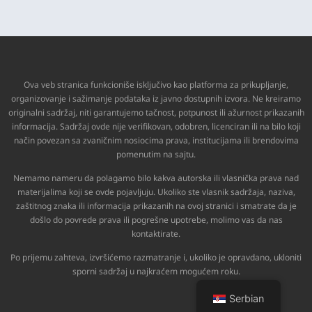
Ova veb stranica funkcioniše isključivo kao platforma za prikupljanje,
organizovanje i sažimanje podataka iz javno dostupnih izvora. Ne kreiramo
originalni sadržaj, niti garantujemo tačnost, potpunost ili ažurnost prikazanih
informacija. Sadržaj ovde nije verifikovan, odobren, licenciran ili na bilo koji
način povezan sa zvaničnim nosiocima prava, institucijama ili brendovima
pomenutim na sajtu.
Nemamo nameru da polagamo bilo kakva autorska ili vlasnička prava nad
materijalima koji se ovde pojavljuju. Ukoliko ste vlasnik sadržaja, naziva,
zaštitnog znaka ili informacija prikazanih na ovoj stranici i smatrate da je
došlo do povrede prava ili pogrešne upotrebe, molimo vas da nas
kontaktirate.
Po prijemu zahteva, izvršićemo razmatranje i, ukoliko je opravdano, ukloniti
sporni sadržaj u najkraćem mogućem roku.
Serbian