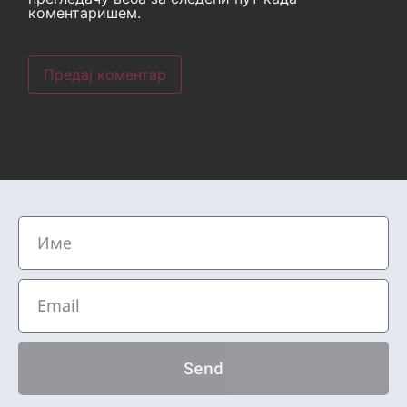
коментаришем.
Send