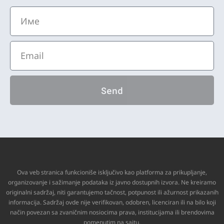
Send
Ova veb stranica funkcioniše isključivo kao platforma za prikupljanje,
organizovanje i sažimanje podataka iz javno dostupnih izvora. Ne kreiramo
originalni sadržaj, niti garantujemo tačnost, potpunost ili ažurnost prikazanih
informacija. Sadržaj ovde nije verifikovan, odobren, licenciran ili na bilo koji
način povezan sa zvaničnim nosiocima prava, institucijama ili brendovima
pomenutim na sajtu.