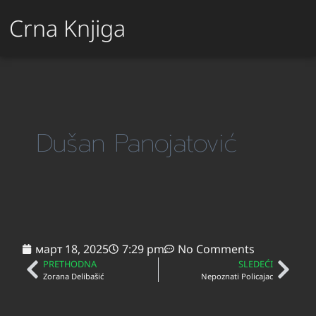
Crna Knjiga
Dušan Panojatović
март 18, 2025
7:29 pm
No Comments
PRETHODNA
SLEDEĆI
Zorana Delibašić
Nepoznati Policajac