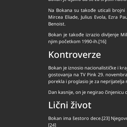
Na Bokana su takođe uticali brojni a
Mircea Eliade, Julius Evola, Ezra P
Benoist.
Bokan je takođe izrazio divljenje M
njim početkom 1990-ih.[16]
Kontroverze
Bokan je iznosio nacionalističke i k
gostovanja na TV Pink 29. novembra
porekla i proglasio je za neprijatelja
Dan kasnije, on je negirao činjenicu 
Lični život
Bokan ima šestoro dece.[23] Njegovo
[24]