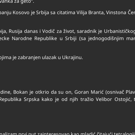
vanka za geto“.
nju Kosovo je Srbija sa citatima Vilija Branta, Vinstona Čer
a, Rusija danas i Vodič za život, saradnik je Urbanističko
ecke Narodne Republike u Srbiji (sa jednogodišnjim man
kojima je zabranjen ulazak u Ukrajinu.
odine, Bokan je otkrio da su on, Goran Marić (osnivač Plavo
 Republika Srpska kako je od njih tražio Velibor Ostojić, 
nalizam prvi put zainteresovao kao mladić čitajući tetralogi