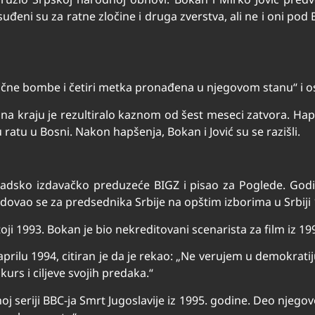
 osuđeni su za ratne zločine i druga zverstva, ali ne i oni
učne bombe i četiri metka pronađena u njegovom stanu“ i o
i na kraju je rezultiralo kaznom od šest meseci zatvora. Hap
 ratu u Bosni. Nakon hapšenja, Bokan i Jović su se razišli.
adsko izdavačko preduzeće BIGZ i pisao za Poglede. Godi
dovao se za predsednika Srbije na opštim izborima u Srbiji
ji 1993. Bokan je bio nekreditovani scenarista za film iz 199
prilu 1994, citiran je da je rekao: „Ne verujem u demokrati
rs i ciljeve svojih predaka.“
 seriji BBC-ja Smrt Jugoslavije iz 1995. godine. Deo njegovog