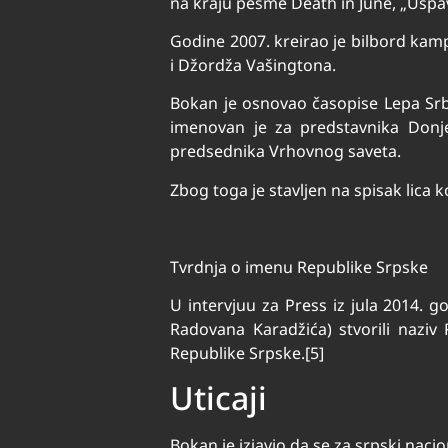
na kraju pesme Death in June, „Uspa
Godine 2007. kreirao je bilbord kampa
i Džordža Vašingtona.
Bokan je osnovao časopise Lepa Srbij
imenovan je za predstavnika Donj
predsednika Vrhovnog saveta.
Zbog toga je stavljen na spisak lica 
Tvrdnja o imenu Republike Srpske
U intervjuu za Press iz jula 2014. g
Radovana Karadžića) stvorili naziv
Republike Srpske.[5]
Uticaji
Bokan je izjavio da se za srpski nacio