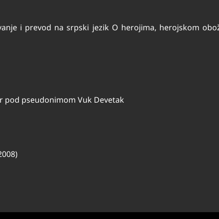
vanje i prevod na srpski jezik O herojima, herojskom obož
utor pod pseudonimom Vuk Devetak
(2008)