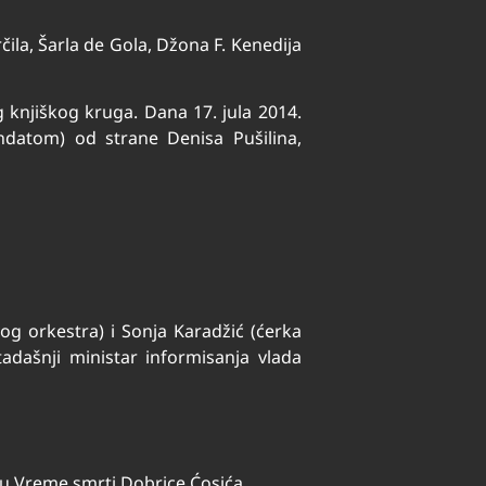
čila, Šarla de Gola, Džona F. Kenedija
g knjiškog kruga. Dana 17. jula 2014.
datom) od strane Denisa Pušilina,
g orkestra) i Sonja Karadžić (ćerka
tadašnji ministar informisanja vlada
ju Vreme smrti Dobrice Ćosića.