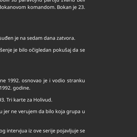
 pod Bokanovom komandom. Bokan je 23.
suđen je na sedam dana zatvora.
šenje je bilo očigledan pokušaj da se
ne 1992. osnovao je i vodio stranku
 1992. godine.
3. Tri karte za Holivud.
ju jer ne verujem da bilo koja grupa u
 intervjua iz ove serije pojavljuje se