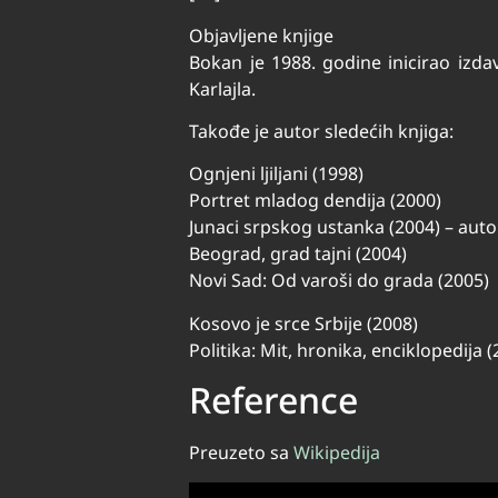
Objavljene knjige
Bokan je 1988. godine inicirao izda
Karlajla.
Takođe je autor sledećih knjiga:
Ognjeni ljiljani (1998)
Portret mladog dendija (2000)
Junaci srpskog ustanka (2004) – a
Beograd, grad tajni (2004)
Novi Sad: Od varoši do grada (2005)
Kosovo je srce Srbije (2008)
Politika: Mit, hronika, enciklopedija 
Reference
Preuzeto sa
Wikipedija