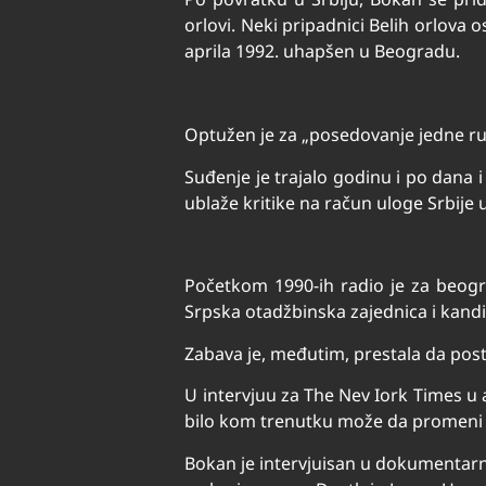
orlovi. Neki pripadnici Belih orlova
aprila 1992. uhapšen u Beogradu.
Optužen je za „posedovanje jedne r
Suđenje je trajalo godinu i po dana 
ublaže kritike na račun uloge Srbije u
Početkom 1990-ih radio je za beogr
Srpska otadžbinska zajednica i kandi
Zabava je, međutim, prestala da posto
U intervjuu za The Nev Iork Times u a
bilo kom trenutku može da promeni ku
Bokan je intervjuisan u dokumentarnoj