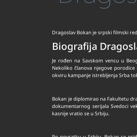
Dragoslav Bokan je srpski filmski redi
Biografija Dragos
Je rođen na Savskom vencu u Beogra
Nekoliko članova njegove porodice 
okviru kampanje istrebljenja Srba t
Bokan je diplomirao na Fakultetu dra
dokumentarnog serijala Svedoci vek
kasnije vratio se u Srbiju.
Po povratku u Srbiju, Bokan se prid