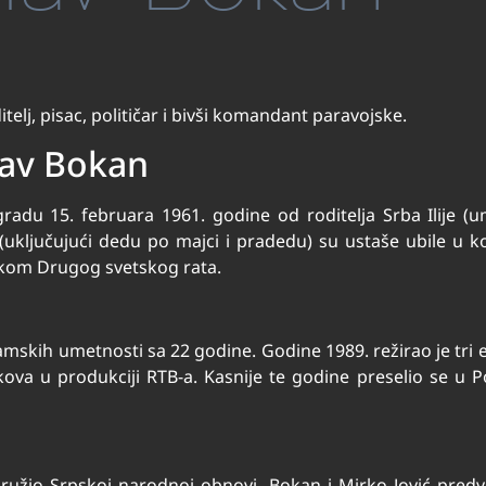
telj, pisac, političar i bivši komandant paravojske.
lav Bokan
du 15. februara 1961. godine od roditelja Srba Ilije (u
(uključujući dedu po majci i pradedu) su ustaše ubile u 
okom Drugog svetskog rata.
mskih umetnosti sa 22 godine. Godine 1989. režirao je tri 
ova u produkciji RTB-a. Kasnije te godine preselio se u P
ružio Srpskoj narodnoj obnovi. Bokan i Mirko Jović predvo