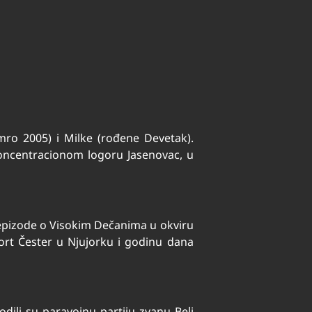
mro 2005) i Milke (rođene Devetak).
koncentracionom logoru Jasenovac, u
epizode ​​o Visokim Dečanima u okviru
ort Čester u Njujorku i godinu dana
dili su paravojnu partiju zvanu Beli