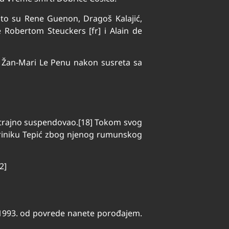
 što su Rene Guenon, Dragoš Kalajić,
e Robertom Steuckers [fr] i Alain de
ru Žan-Mari Le Penu nakon susreta sa
je trajno suspendovao.[18] Tokom svog
riniku Tepić zbog njenog rumunskog
2]
a 1993. od povrede nanete porođajem.