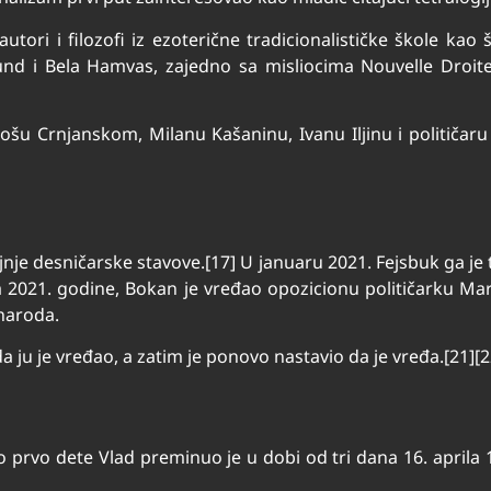
utori i filozofi iz ezoterične tradicionalističke škole kao
aund i Bela Hamvas, zajedno sa misliocima Nouvelle Droit
ilošu Crnjanskom, Milanu Kašaninu, Ivanu Iljinu i političa
rajnje desničarske stavove.[17] U januaru 2021. Fejsbuk ga 
 2021. godine, Bokan je vređao opozicionu političarku Ma
 naroda.
da ju je vređao, a zatim je ponovo nastavio da je vređa.[21][2
 prvo dete Vlad preminuo je u dobi od tri dana 16. april