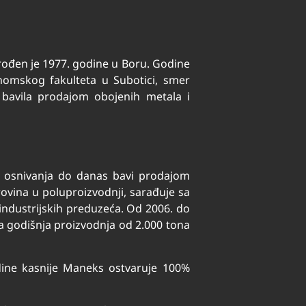
rođen je 1977. godine u Boru. Godine
onomskog fakulteta u Subotici, smer
 bavila prodajom obojenih metala i
d osnivanja do danas bavi prodajom
ovina u poluproizvodnji, sarađuje sa
industrijskih preduzeća. Od 2006. do
a godišnja proizvodnja od 2.000 tona
odine kasnije Maneks ostvaruje 100%