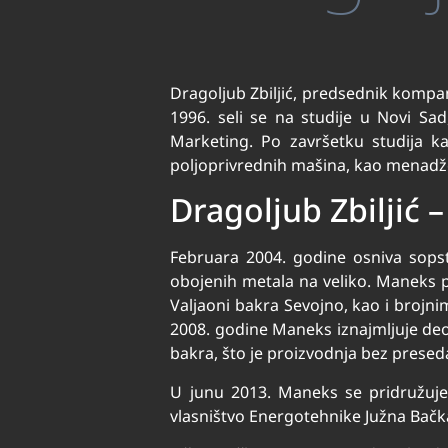
Dragoljub Zbiljić, predsednik komp
1996. seli se na studije u Novi Sa
Marketing. Po završetku studija k
poljoprivrednih mašina, kao menadž
Dragoljub Zbiljić –
Februara 2004. godine osniva sops
obojenih metala na veliko. Maneks p
Valjaoni bakra Sevojno, kao i brojni
2008. godine Maneks iznajmljuje deo
bakra, što je proizvodnja bez preseda
U junu 2013. Maneks se pridružuje 
vlasništvo Energotehnike Južna Bačk