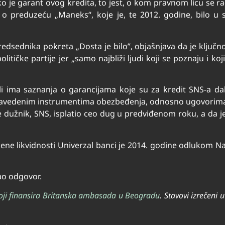
 je garant ovog kredita, to jest, o kom pravnom licu se r
i o preduzeću „Maneks“, koje je, te 2012. godine, bilo u
edsednika pokreta „Dosta je bilo”, objašnjava da je ključn
olitičke partije jer „samo najbliži ljudi koji se poznaju i ko
i ima saznanja o garancijama koje su za kredit SNS-a dali 
 navedenim instrumentima obezbeđenja, odnosno ugovorima
 dužnik, SNS, isplatio ceo dug u predviđenom roku, a da je
žene likvidnosti Univerzal banci je 2014. godine odlukom 
ao odgovor.
koji finansira Britanska ambasada u Beogradu
. Stavovi izrečeni 