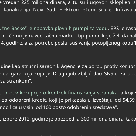
e vredan 225 miliona dinara, a tu su i ugovori sklopljeni
kanalizacija Novi Sad, Elektromrežom Srbije, Infrastr
„Južne Bačke” je nabavka plovnih pumpi za vodu
. EPS je ra
i čemu je naveo tačnu marku i tip pumpi koje želi da nab
14. godine, a za potrebe posla isušivanja potopljenog kopa
odine kao stručni saradnik Agencije za borbu protiv korupci
a garancija koju je Dragoljub Zbiljić dao SNS-u za dob
 sa strankom”.
 protiv korupcije o kontroli finansiranja stranaka
, a koji
 za odobreni kredit, koji je prikazala u izveštaju od 54,5
og lica u visini od 100 posto odobrenih sredstava”.
e izbore 2012. godine je obezbedila 300 miliona dinara, ta