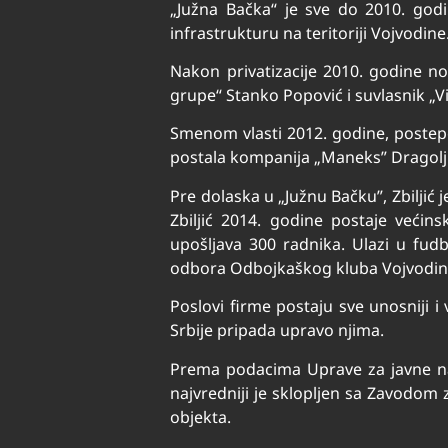
„Južna Bačka“ je sve do 2010. god
infrastrukturu na teritoriji Vojvodine
Nakon privatizacije 2010. godine nov
grupe“ Stanko Popović i suvlasnik „Vi
Smenom vlasti 2012. godine, postepe
postala kompanija „Maneks” Dragolju
Pre dolaska u „Južnu Bačku”, Zbiljić
Zbiljić 2014. godine postaje većin
upošljava 300 radnika. Ulazi u fud
odbora Odbojkaškog kluba Vojvodina
Poslovi firme postaju sve unosniji i
Srbije pripada upravo njima.
Prema podacima Uprave za javne nab
najvredniji je sklopljen sa Zavodom
objekta.