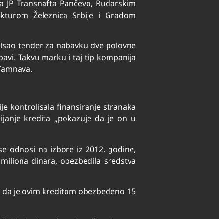
 sa JP Transnafta Pančevo, Rudarskim
ukturom Železnica Srbije i Gradom
spisao tender za nabavku dve polovne
avi. Takvu marku i taj tip kompanija
 Tamnava.
je kontrolisala finansiranje stranaka
ijanje kredita „pokazuje da je on u
 se odnosi na izbore iz 2012. godine,
9 miliona dinara, obezbedila sredstva
ko da je ovim kreditom obezbeđeno 15