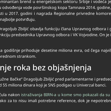
ominantan brend u energetskom sektoru Srbije i vodeća j
 odvođenja vode površinskog kopa Tamnava 2014. godine, 
sti u 2017. godini i nagrada Regionalne privredne komo
 najbolje potvrđuju.
agoljub Zbiljić obavlja funkciju člana Upravnog odbora i
kciju predsednika Upravnog odbora i VK Vojvodine. On je i
a godišnje prihoduje desetine miliona evra, od čega najv
prednom strankom.
nje roka bez objašnjenja
„Južne Bačke“ Dragoljub Zbiljić pred parlamentarne i preds
 55 miliona dinara koji je SNS podigao u Univerzal banci.
 čula nakon
istraživanja BIRN-a u kome smo pokazali da su 
iako za to nisu imali potrebne reference, dok je nepotreb