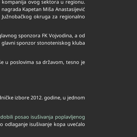
e kompanija ovog sektora u regionu.
nagrada Kapetan Miša Anastasijević
re Južnobačkog okruga za regionalno
 glavnog sponzora FK Vojvodina, a od
 glavni sponzor stonoteniskog kluba
iše u poslovima sa državom, tesno je
edničke izbore 2012. godine, u jednom
dobili posao isušivanja poplavljenog
no odlaganje isušivanje kopa uvećalo