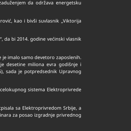
m zaduženjem da održava energetsku
vić, kao i bivši suvlasnik „Viktorija
 da bi 2014. godine većinski vlasnik
je je imalo samo devetoro zaposlenih.
je desetine miliona evra godišnje i
16), sada je potpredsednik Upravnog
re celokupnog sistema Elektroprivrede
isala sa Elektroprivredom Srbije, a
dinara za posao izgradnje privrednog