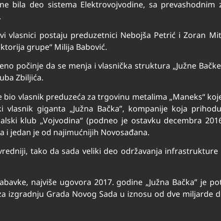
ine bila deo sistema Elektrovojvodine, sa prevashodni
.
i vlasnici postaju preduzetnici Nebojša Petrić i Zoran Mitro
ktorija grupe“ Milija Babović.
no počinje da se menja i vlasnička struktura „Južne Bačke“,
ba Zbiljića.
 je bio vlasnik preduzeća za trgovinu metalima „Maneks“ ko
ski vlasnik giganta „Južna Bačka”, kompanije koja prihodu
balski klub „Vojvodina“ (podneo je ostavku decembra 20
 i jedan je od najimućnijih Novosađana.
 vredniji, tako da sada veliki deo održavanja infrastruktu
avke, najviše ugovora 2017. godine „Južna Bačka” je potp
 za izgradnju Grada Novog Sada u iznosu od dve miljarde 