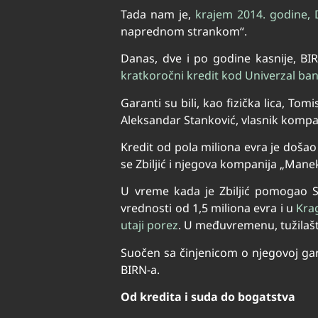
Tada nam je,
krajem 2014. godine, 
naprednom strankom“.
Danas, dve i po godine kasnije, B
kratkoročni kredit kod Univerzal ban
Garanti su bili, kao fizička lica, To
Aleksandar Stanković, vlasnik kompa
Kredit od pola miliona evra je došao
se Zbiljić i njegova kompanija „Manek
U vreme kada je Zbiljić pomogao 
vrednosti od 1,5 miliona evra i u
Krag
utaji porez
. U međuvremenu, tužilaš
Suočen sa činjenicom o njegovoj gara
BIRN-a.
Od kredita i suda do bogatstva