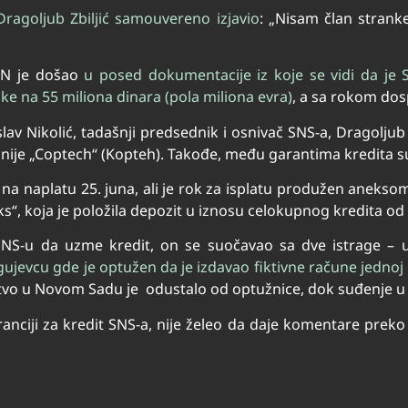
Dragoljub Zbiljić samouvereno izjavio
: „Nisam član stran
IRN je došao
u posed dokumentacije iz koje se vidi da je 
ke na 55 miliona dinara (pola miliona evra)
, a sa rokom dos
mislav Nikolić, tadašnji predsednik i osnivač SNS-a, Dragoljub
nije „Coptech“ (Kopteh). Takođe, među garantima kredita s
 na naplatu 25. juna, ali je rok za isplatu produžen aneksom
s“, koja je položila depozit u iznosu celokupnog kredita od
SNS-u da uzme kredit, on se suočavao sa dve istrage –
ujevcu gde je optužen da je izdavao fiktivne račune jednoj
tvo u Novom Sadu je odustalo od optužnice, dok suđenje u 
nciji za kredit SNS-a, nije želeo da daje komentare preko t