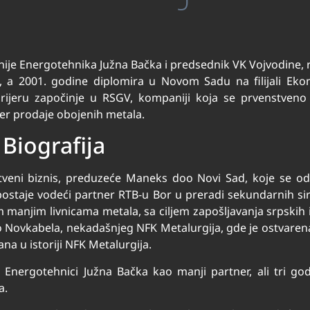
anije Energotehnika Južna Bačka i predsednik VK Vojvodine, 
d, a 2001. godine diplomira u Novom Sadu na filijali Ek
arijeru započinje u RSGV, kompaniji koja se prvenstveno
er prodaje obojenih metala.
 Biografija
tveni biznis, preduzeće Maneks doo Novi Sad, koje se o
ostaje vodeći partner RTB-u Bor u preradi sekundarnih sir
m manjim livnicama metala, sa ciljem zapošljavanja srpskih 
 Novkabela, nekadašnjeg NFK Metalurgija, gde je ostvaren
na u istoriji NFK Metalurgija.
Energotehnici Južna Bačka kao manji partner, ali tri g
a.