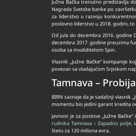
Južna Bačka trenutno predstavlja d
Nagrada Svetske banke po završetku
za liderstvo u razvoju konkurentno
poslovno liderstvo u 2018. godini, to
Od jula do decembra 2016. godine Dr
decembra 2017. godine preuzima fun
osoba sa invaliditetom Spin.
Vlasnik „Južne Bačke“ kompanije koj
povezan sa vladajućom Srpskom na
Tamnava – Probija
BIRN saznaje da je sadašnji vlasnik 
momentu bio jedini garant kredita od
Javnost je za poslove „Južne Bačke“
rudnika Tamnava – Zapadno polje
, 
štetu za 120 miliona evra.