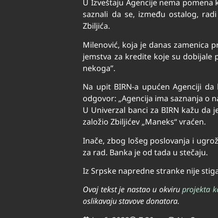
U Izveštaju Agencije nema pomena ko
saznali da se, između ostalog, rad
Zbiljića.
Milenović, koja je danas zamenica pr
jemstva za kredite koje su dobijale p
nekoga”.
Na upit BIRN-a upućen Agenciji da l
odgovor: „Agencija ima saznanja o
U Univerzal banci za BIRN kažu da je
založio Zbiljićev „Maneks“ vraćen.
Inače, zbog lošeg poslovanja i ugro
za rad. Banka je od tada u stečaju.
Iz Srpske napredne stranke nije stig
Ovaj tekst je nastao u okviru
projekta 
oslikavaju stavove donatora.