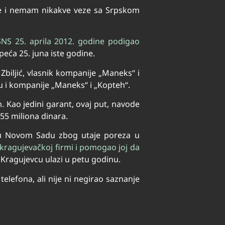
ke i nemam nikakve veze sa Srpskom
SNS 25. aprila 2012. godine podigao
peća 25. juna iste godine.
 Zbiljić, vlasnik kompanije „Maneks“ i
u i kompanije „Maneks“ i „Kopteh“.
. Kao jedini garant, ovaj put, navode
 55 miliona dinara.
 u Novom Sadu zbog utaje poreza u
 kragujevačkoj firmi i pomogao joj da
Kragujevcu ulazi u petu godinu.
elefona, ali nije ni negirao saznanje