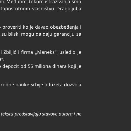
adi. Međutim, tokom istraživanja smo
 stopostotnom vlasništvu Dragoljuba
o proveriti ko je davao obezbeđenja i
ji su bliski mogu da daju garanciju za
Zbiljić i firma „Maneks“, usledio je
“.
 depozit od 55 miliona dinara koji je
Narodne banke Srbije oduzeta dozvola
u tekstu predstavljaju stavove autora i ne