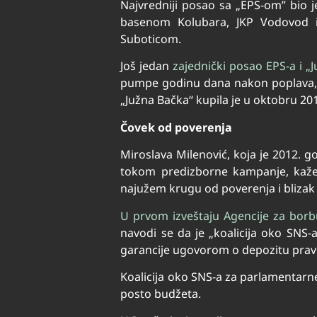
Najvredniji posao sa „EPS-om” bio j
basenom Kolubara, JKP Vodovod i 
Suboticom.
Još jedan
zajednički posao EPS-a i 
pumpe godinu dana nakon poplava, pr
„Južna Bačka“ kupila je u oktobru 20
Čovek od poverenja
Miroslava Milenović, koja je 2012. g
tokom predizborne kampanje, kaže d
najužem krugu od poverenja i blizak
U prvom izveštaju Agencije za borbu
navodi se da je „koalicija oko SNS-a
garancije ugovorom o depozitu pravn
Koalicija oko SNS-a za parlamentarn
posto budžeta.