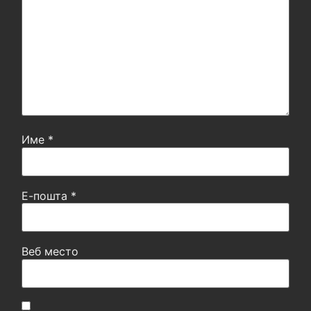
Име
*
Е-пошта
*
Веб место