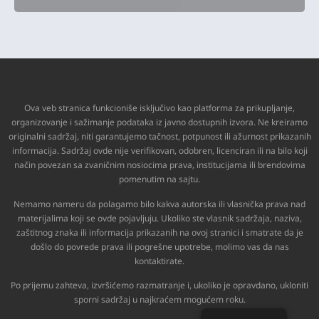
Ova veb stranica funkcioniše isključivo kao platforma za prikupljanje,
organizovanje i sažimanje podataka iz javno dostupnih izvora. Ne kreiramo
originalni sadržaj, niti garantujemo tačnost, potpunost ili ažurnost prikazanih
informacija. Sadržaj ovde nije verifikovan, odobren, licenciran ili na bilo koji
način povezan sa zvaničnim nosiocima prava, institucijama ili brendovima
pomenutim na sajtu.
Nemamo nameru da polagamo bilo kakva autorska ili vlasnička prava nad
materijalima koji se ovde pojavljuju. Ukoliko ste vlasnik sadržaja, naziva,
zaštitnog znaka ili informacija prikazanih na ovoj stranici i smatrate da je
došlo do povrede prava ili pogrešne upotrebe, molimo vas da nas
kontaktirate.
Po prijemu zahteva, izvršićemo razmatranje i, ukoliko je opravdano, ukloniti
sporni sadržaj u najkraćem mogućem roku.