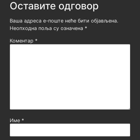
Оставите одговор
Ваша адреса е-поште неће бити објављена.
Неопходна поља су означена
*
Коментар
*
Име
*