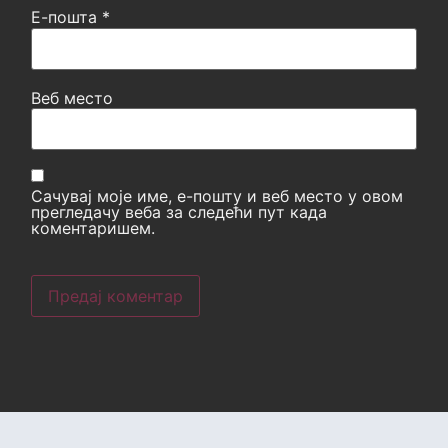
Е-пошта
*
Веб место
Сачувај моје име, е-пошту и веб место у овом
прегледачу веба за следећи пут када
коментаришем.