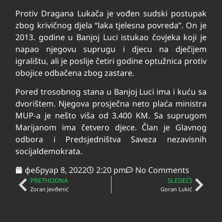
Protiv Dragana Lukača je vođen sudski postupak
zbog krivičnog djela “laka tjelesna povreda”. On je
2013. godine u Banjoj Luci istukao čovjeka koji je
napao njegovu suprugu i djecu na dječijem
igralištu, ali je poslije četiri godine optužnica protiv
obojice odbačena zbog zastare.
Pored trosobnog stana u Banjoj Luci ima i kuću sa
dvorištem. Njegova prosječna neto plaća ministra
MUP-a je nešto viša od 3.400 KM. Sa suprugom
Marijanom ima četvero djece. Član je Glavnog
odbora i Predsjedništva Saveza nezavisnih
socijaldemokrata.
фебруар 8, 2022
2:20 pm
No Comments
PRETHODNA
SLEDEĆI
Zoran Jevđenić
Goran Lukić