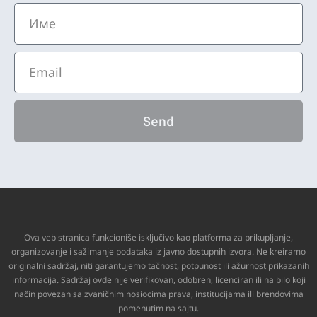
Send
Ova veb stranica funkcioniše isključivo kao platforma za prikupljanje,
organizovanje i sažimanje podataka iz javno dostupnih izvora. Ne kreiramo
originalni sadržaj, niti garantujemo tačnost, potpunost ili ažurnost prikazanih
informacija. Sadržaj ovde nije verifikovan, odobren, licenciran ili na bilo koji
način povezan sa zvaničnim nosiocima prava, institucijama ili brendovima
pomenutim na sajtu.