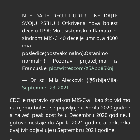
N E DAJTE DECU LJUDI ! i NE DAJTE
SVOJU PSIHU ! Otkrivena nova bolest
dece u USA: Multisistemski inflamatorni
sindrom MIS-C. 40 dece je umrlo, a 4000
ima
posledice(postvakcinalno).Ostanimo
normalni! Pozdrav prijateljima iz
Francuske!
pic.twitter.com/X5Apb85Xnj
— Dr sci Mila Aleckovic (@SrbijaMila)
September 23, 2021
CDC je napravio grafikon MIS-C-a i kao što vidimo
na njemu bolest se pojavljuje u Aprilu 2020 godine
a najveći peak dostiže u Decembru 2020 godine. I
gotovo nestaje do Aprila 2021 godine a doktorka
ovaj tvit objavljuje u Septembru 2021 godine.