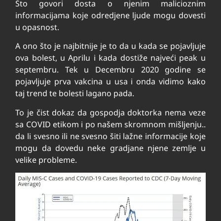
Što govori dosta o njenim malicioznim
informacijama koje odredjene ljude mogu dovesti
u opasnost.
A ono što je najbitnije je to da u kada se pojavljuje
ova bolest, u Aprilu i kada dostiže najveći peak u
septembru. Tek u Decembru 2020 godine se
pojavljuje prva vakcina u usa i onda vidimo kako
taj trend te bolesti lagano pada.
To je čist dokaz da gospodja doktorka nema veze
sa COVID etikom i po našem skromnom mišljenju..
da li svesno ili ne svesno šiti lažne informacije koje
mogu da dovedu neke gradjane njene zemlje u
velike probleme.