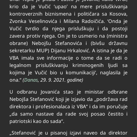
krio da je Vučić ‘upao’ na mere prisluškivanja
kontroverznih biznismena i političara sa Kosova,
Zvonka Veselinovića i Milana Radoičića. ‘Onda je
Vučić tvrdio da njega prisluškuju i da postoji
zavera protiv njega. On je to usmerio na (ministra
obrane) Nebojšu Stefanovića i (bivšu državnu
sekretarku MUP) Dijanu Hrkalović. A istina je da je
VBA imala sve informacije o tome da se radi o
legalnom prisluškivanju kriminogenih ljudi sa
kojima je Vučić bio u komunikaciji’, naglasila je
ona.“
(
Danas
, 29. 9. 2021. godine)
U odbranu Jovanića stao je ministar odbrane
Nebojša Stefanović koji je izjavio da „podržava rad
direktora i profesionalaca iz VBA“ i da im poručuje
„da samo nastave da rade svoj posao čestito i
patriotski kao do sada“.
„Stefanović je u pisanoj izjavi naveo da direktor