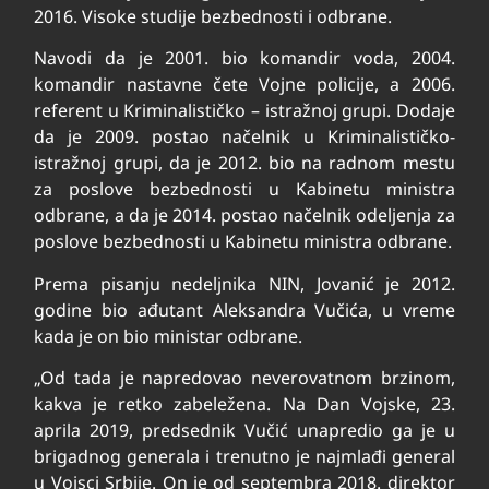
2016. Visoke studije bezbednosti i odbrane.
Navodi da je 2001. bio komandir voda, 2004.
komandir nastavne čete Vojne policije, a 2006.
referent u Kriminalističko – istražnoj grupi. Dodaje
da je 2009. postao načelnik u Kriminalističko-
istražnoj grupi, da je 2012. bio na radnom mestu
za poslove bezbednosti u Kabinetu ministra
odbrane, a da je 2014. postao načelnik odeljenja za
poslove bezbednosti u Kabinetu ministra odbrane.
Prema pisanju nedeljnika NIN, Jovanić je 2012.
godine bio ađutant Aleksandra Vučića, u vreme
kada je on bio ministar odbrane.
„Od tada je napredovao neverovatnom brzinom,
kakva je retko zabeležena. Na Dan Vojske, 23.
aprila 2019, predsednik Vučić unapredio ga je u
brigadnog generala i trenutno je najmlađi general
u Vojsci Srbije. On je od septembra 2018. direktor