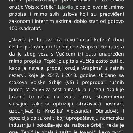
oružje Vojske Srbije“.
Izjavila
je da je Jovanić „mimo
propisa i mimo svih uslova koji su predviđeni
zakonom i internim aktima, dobio stan od gotovo
100 kvadrata“.
„Navela je da Jovanića zovu ‘nosač kofera’ zbog
čestih putovanja u Ujedinjene Arapske Emirate, a
da je zbog veza s Vučićem tri puta unapređen
mimo propisa. Tepić je upitala Vučića zašto ćuti o,
kako je navela, prodaji oružja ‘Arapima’ iz ratnih
rezervi, koje je 2017. i 2018. godine skidano sa
stokova Vojske Srbije (VS) i preprodaji ručnih
bombi M 75 VS za šest puta skuplju cenu. ‘Da li je
Jovanić to radio na svoju ruku, istovremeno
slušajući kako se optužuju istraživački novinari,
uzbunjivač iz ‘Krušika’ Aleksandar Obradović i
opozicija da su oni ti koji upropaštavaju namensku
industriju i pokušavaju da naštete Srbiji’, rekla je
ona. Tepić je pitala i zašto je Jovanić, kako tvrdi,