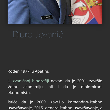
Djuro Jovanić
Rođen 1977. u Apatinu.
U
zvaničnoj biografiji
navodi da je 2001. završio
Vojnu akademiju, ali i da je diplomirani
ekonomista.
Ističe da je 2009. završio komandno-štabno
usavršavanje, 2015. generalštabno usavršavanje, a