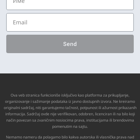
Send
Ova veb stranica funkcioniše isključivo kao platforma za prikupljanje,
organizovanje i sažimanje podataka iz javno dostupnih izvora. Ne kreiramo
originalni sadržaj, niti garantujemo tačnost, potpunost ili ažurnost prikazanih
informacija. Sadržaj ovde nije verifikovan, odobren, licenciran ili na bilo koji
način povezan sa zvaničnim nosiocima prava, institucijama ili brendovima
pomenutim na sajtu.
Nemamo nameru da polagamo bilo kakva autorska ili vlasnička prava nad