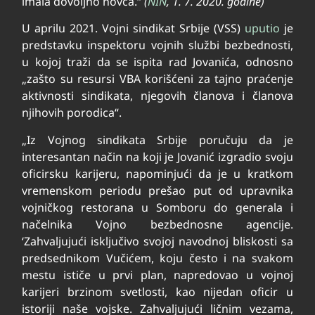
imala dovoljno novca.“
(
NIN
, 1. 7. 2020. godine)
U aprilu 2021. Vojni sindikat Srbije (VSS)
uputio
je
predstavku inspektoru vojnih službi bezbednosti,
u kojoj traži da se ispita rad Jovanića, odnosno
„zašto su resursi VBA korišćeni za tajno praćenje
aktivnosti sindikata, njegovih članova i članova
njihovih porodica“.
„Iz Vojnog sindikata Srbije poručuju da je
interesantan način na koji je Jovanić izgradio svoju
oficirsku karijeru, napominjući da je u kratkom
vremenskom periodu prešao put od upravnika
vojničkog restorana u Somboru do generala i
načelnika Vojno bezbednosne agencije.
‘Zahvaljujući isključivo svojoj navodnoj bliskosti sa
predsednikom Vučićem, koju često i na svakom
mestu ističe u prvi plan, napredovao u vojnoj
karijeri brzinom svetlosti, kao nijedan oficir u
istoriji naše vojske. Zahvaljujući ličnim vezama,