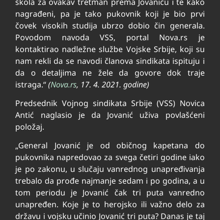
škola za ovakav tretman prema Jovaniću i te kako
nagrađeni, pa je tako pukovnik koji je bio prvi
čovek visokih studija ubrzo dobio čin generala.
Povodom navoda VSS, portal Nova.rs je
kontaktirao nadležne službe Vojske Srbije, koji su
nam rekli da se navodi članova sindikata ispituju i
da o detaljima ne žele da govore dok traje
istraga.“
(
Nova.rs
, 17. 4. 2021. godine)
Predsednik Vojnog sindikata Srbije (VSS) Novica
Antić naglasio je da Jovanić uživa povlašćeni
položaj.
„General Jovanić je od običnog kapetana do
pukovnika napredovao za svega četiri godine iako
je po zakonu, u slučaju vanrednog unapređivanja
trebalo da prođe najmanje sedam i po godina, a u
tom periodu je Jovanić čak tri puta vanredno
unapređen. Koje je to herojsko ili važno delo za
državu i vojsku učinio Jovanić tri puta? Danas je taj