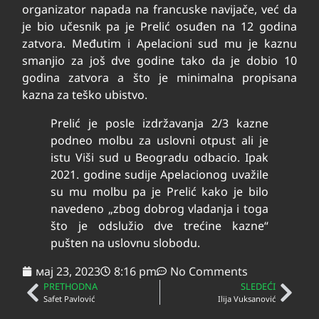
organizator napada na francuske navijače, već da
je bio učesnik pa je Prelić osuđen na 12 godina
zatvora. Međutim i Apelacioni sud mu je kaznu
smanjio za još dve godine tako da je dobio 10
godina zatvora a što je minimalna propisana
kazna za teško ubistvo.
Prelić je posle izdržavanja 2/3 kazne
podneo molbu za uslovni otpust ali je
istu Viši sud u Beogradu odbacio. Ipak
2021. godine sudije Apelacionog uvažile
su mu molbu pa je Prelić kako je bilo
navedeno „zbog dobrog vladanja i toga
što je odslužio dve trećine kazne“
pušten na uslovnu slobodu.
мај 23, 2023
8:16 pm
No Comments
PRETHODNA
SLEDEĆI
Safet Pavlović
Ilija Vuksanović