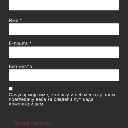
Име
*
Е-пошта
*
Веб место
Сачувај моје име, е-пошту и веб место у овом
прегледачу веба за следећи пут када
коментаришем.